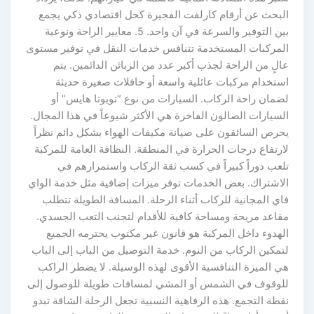
البحث عن أرقام كارلفت الفجيرة كحل اقتصادي ذكي يجمع
بين التوفير والسرعة في آن واحد. 5. معايير الراحة ونوعية
المركبات المستخدمة تتنافس خدمات النقل في توفير مستوى
عالٍ من الراحة لجذب أكبر عدد من الزبائن الدائمين. يتم
استخدام مركبات عائلية واسعة أو حافلات صغيرة حديثة
لضمان راحة الركاب. السيارات من نوع “تويوتا هايس” أو
السيارات الصالون الفاخرة هي الأكثر شيوعاً في هذا المجال.
يحرص السائقون على صيانة مكيفات الهواء بشكل دائم نظراً
لارتفاع درجات الحرارة في المنطقة. النظافة العامة للمركبة
تلعب دوراً كبيراً في كسب ثقة الركاب واستمرارهم في
الاشتراك. بعض الخدمات توفر ميزات إضافية مثل خدمة الواي
فاي المجانية للركاب أثناء الرحلة. المسافة الطويلة تتطلب
مقاعد مريحة ومساحة كافية للأقدام لتجنب التعب الجسدي.
الهدوء داخل المركبة هو قانون غير مكتوب يحترمه الجميع
لتمكين الركاب من النوم. خدمة التوصيل من الباب إلى الباب
هي الميزة التنافسية الأقوى لهذه الوسيلة. لا يضطر الراكب
للوقوف في الشمس أو المشي لمسافات طويلة للوصول إلى
نقطة التجمع. هذه الرفاهية النسبية تجعل الرحلة الشاقة تبدو