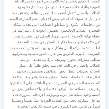
المسار الحيوي يعكس رغبة الأفراد في الموازنة بين الحياة
المهنية والراحة الشخصية. 3. التواصل مع الشارقة: وجهة
الطلاب والعمال لا تقل أهمية خط الفجيرة والشارقة عن خط
دبي، بل قد تفوقه كثافة في بعض الأحيان. تضم الشارقة العديد
من الجامعات الكبرى والمناطق الصناعية التي تجذب سكان
الفجيرة. الطلاب الجامعيون يفضلون العودة إلى منازلهم في
عطلة نهاية الأسبوع أو حتى يومياً. السكن في الفجيرة يعتبر
أقل تكلفة وأكثر هدوءاً مقارنة بالسكن في وسط الشارقة.
لذلك، تنشط حركة النقل بشكل كبير بين المدينتين لخدمة هذه
الشريحة الكبيرة. الطريق يمر عبر مناطق طبيعية وصحراوية
تتطلب سيارات مجهزة ومريحة للركاب. تختلف مواعيد
الطلاب والعمال في الشارقة، مما يخلق طلباً على مدار
الساعة لخدمات النقل. بعض السائقين يخصصون رحلاتهم
لنقل طلاب الجامعات فقط لضمان بيئة هادئة وآمنة. التكلفة
المنخفضة للسكن في الفجيرة تشجع العائلات على البقاء فيها
رغم بعد المسافة. هذا الواقع الاقتصادي والاجتماعي يعزز من
أهمية وجود شبكة نقل مرنة وموثوقة. الازدحام المروري في
مداخل الشارقة يجعل من القيادة الفردية عبئاً نفسياً وجسدياً
كبيراً. وبالتالي، يجد الكثيرون في خدمة كارلفت الفجيرة