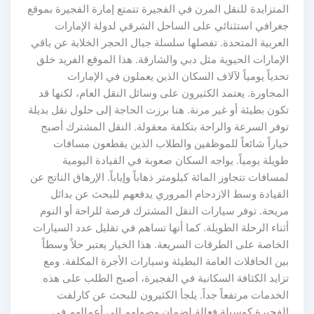
المتزايدة للنقل المرن في الفجيرة تتمتع إمارة الفجيرة بموقع
جغرافي استثنائي على الساحل الشرقي لدولة الإمارات
العربية المتحدة. تفصلها سلسلة جبال الحجر الخلابة عن باقي
الإمارات الحيوية مثل دبي والشارقة. هذا الموقع الفريد خلق
تحدياً يومياً لآلاف السكان الذين يعملون في الإمارات
المجاورة. يعتمد الكثيرون على وسائل النقل العام، لكنها قد
تكون بطيئة أو غير مرنة. هنا برزت الحاجة إلى حلول نقل بديلة
توفر السرعة والراحة بتكلفة معقولة. النقل المشترك أصبح
خياراً شائعاً للموظفين والطلاب الذين يقطعون مسافات
طويلة يومياً. يواجه السكان صعوبة في القيادة اليومية
لمسافات تتجاوز المائة كيلومتر ذهاباً وإياباً. الإرهاق الناتج عن
القيادة وسط الازدحام المروري يدفعهم للبحث عن بدائل
مريحة. توفر سيارات النقل المشترك فرصة للراحة أو النوم
أثناء الرحلة الطويلة. كما أنها تساهم في تقليل عدد السيارات
الخاصة على الطرقات السريعة. هذا الخيار يعتبر حلاً وسطاً
بين الحافلات العامة البطيئة وسيارات الأجرة المكلفة. ومع
تزايد الكثافة السكانية في الفجيرة، أصبح الطلب على هذه
الخدمات مرتفعاً جداً. يلجأ الكثيرون للبحث عن كارلفت
الفجيرة كوسيلة فعالة لضمان وصولهم إلى أعمالهم في