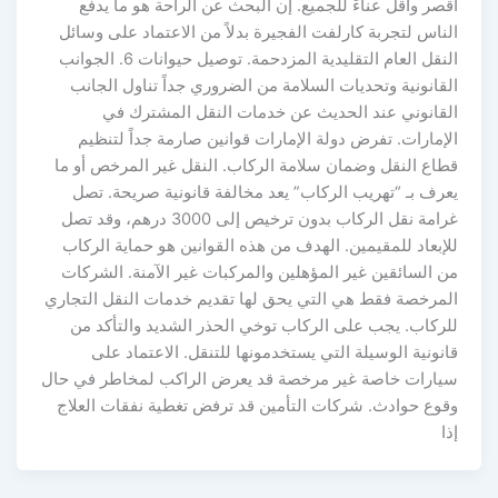
أقصر وأقل عناءً للجميع. إن البحث عن الراحة هو ما يدفع
الناس لتجربة كارلفت الفجيرة بدلاً من الاعتماد على وسائل
النقل العام التقليدية المزدحمة. توصيل حيوانات 6. الجوانب
القانونية وتحديات السلامة من الضروري جداً تناول الجانب
القانوني عند الحديث عن خدمات النقل المشترك في
الإمارات. تفرض دولة الإمارات قوانين صارمة جداً لتنظيم
قطاع النقل وضمان سلامة الركاب. النقل غير المرخص أو ما
يعرف بـ “تهريب الركاب” يعد مخالفة قانونية صريحة. تصل
غرامة نقل الركاب بدون ترخيص إلى 3000 درهم، وقد تصل
للإبعاد للمقيمين. الهدف من هذه القوانين هو حماية الركاب
من السائقين غير المؤهلين والمركبات غير الآمنة. الشركات
المرخصة فقط هي التي يحق لها تقديم خدمات النقل التجاري
للركاب. يجب على الركاب توخي الحذر الشديد والتأكد من
قانونية الوسيلة التي يستخدمونها للتنقل. الاعتماد على
سيارات خاصة غير مرخصة قد يعرض الراكب لمخاطر في حال
وقوع حوادث. شركات التأمين قد ترفض تغطية نفقات العلاج
إذا