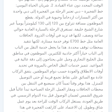
الوقت المحدد دون عناء القيادة. 2. شريان الحياة اليومي:
خط الفجيرة – دبي تعتبر الرحلة من الفجيرة إلى دبي واحدة
من أكثر المسارات ازدحاماً وحيوية في الدولة. يقطع
الموظفون مسافة تتراوح بين 120 إلى 130 كيلومتراً يومياً عبر
شارع الشيخ خليفة. تستغرق الرحلة بالسيارة العادية حوالي
ساعة ونصف، لكنها قد تزيد في أوقات الذروة. الحافلات
العامة مثل خط E700 توفر خدمة ممتازة، لكنها تتقيد
بمحطات توقف محددة. هذا ما يجعل خدمة النقل من الباب
إلى الباب خياراً أكثر جاذبية للكثيرين. الموظفون في مناطق
مثل الخليج التجاري وجبل علي يحتاجون إلى دقة عالية في
المواعيد. تتميز خدمات النقل الخاص بالمرونة في تحديد
أوقات الانطلاق والعودة حسب دوام الموظفين. يتفق الركاب
عادة مع السائق على نقاط تجمع قريبة أو حتى التوصيل
للمنزل. هذا يوفر وقتاً ثميناً كان سيضيع في التنقل بين
محطات الحافلات ومقار العمل. الرحلة الصباحية تبدأ غالباً قبل
شروق الشمس لضمان الوصول قبل بدء الدوام الرسمي. في
طريق العودة، يستغل الركاب الوقت للراحة بعد يوم عمل
شاق وطويل. إن الاعتماد على كارلفت الفجيرة في هذا