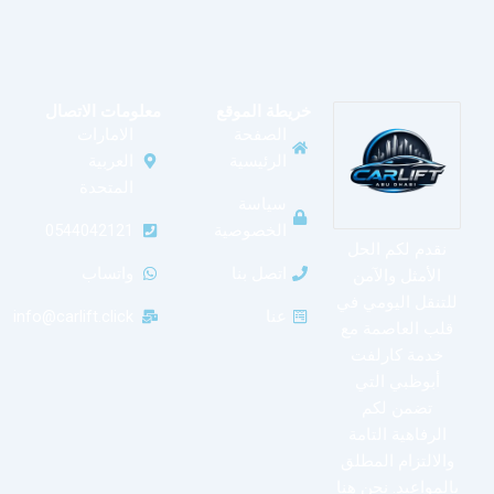
خريطة الموقع
معلومات الاتصال
الصفحة
الامارات
الرئيسية
العربية
المتحدة
سياسة
الخصوصية
0544042121
نقدم لكم الحل
اتصل بنا
واتساب
الأمثل والآمن
للتنقل اليومي في
عنا
info@carlift.click
قلب العاصمة مع
خدمة كارلفت
أبوظبي التي
تضمن لكم
الرفاهية التامة
والالتزام المطلق
بالمواعيد. نحن هنا