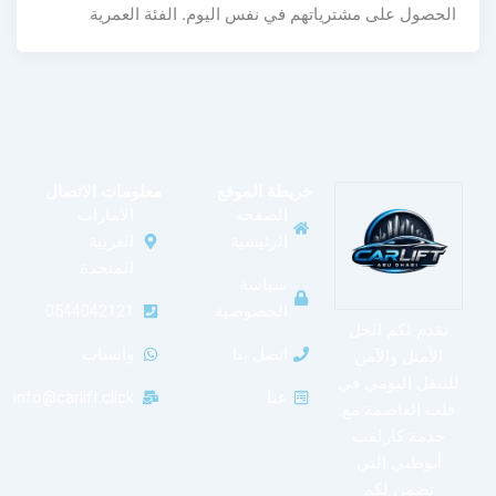
الحصول على مشترياتهم في نفس اليوم. الفئة العمرية
خريطة الموقع
معلومات الاتصال
الصفحة
الامارات
الرئيسية
العربية
المتحدة
سياسة
الخصوصية
0544042121
نقدم لكم الحل
اتصل بنا
واتساب
الأمثل والآمن
للتنقل اليومي في
عنا
info@carlift.click
قلب العاصمة مع
خدمة كارلفت
أبوظبي التي
تضمن لكم