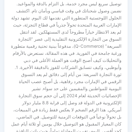
توصيل سريع ليس مجرد خدمة، بل التزام بالدقة والمواعيد.
نضمن وصول شحناتك في وقت قياسي وبأمان تام. اكتشف
الحلول اللوجستية المتطورة التي نقدمها لك اليوم. تشهد دولة
الإمارات العربية المتحدة تحولاً جذرياً في قطاع التجزئة، حيث
لم يعد الانتظار خياراً مطروحاً لدى المستهلكين. لقد انتقل
السوق من التجارة الإلكترونية التقليدية إلى عصر “التجارة
السريعة” (Q-Commerce)، مدفوعاً ببنية تحتية رقمية متطورة
ورغبة جامحة في الفورية. في هذه المقالة، نستعرض بالأرقام
والتحليلات كيف أصبح الوقت هو العملة الأغلى في دبي
وأبوظبي، وكيف تتسابق الشركات للفوز بالدقيقة الأخيرة. 1.
ثورة التجارة السريعة: من أيام إلى دقائق لم يعد التسوق
الرقمي في الإمارات مجرد رفاهية، بل أصبح عصب الحياة
اليومية للمواطنين والمقيمين على حد سواء. تشير
الإحصائيات الحديثة لعام 2024 إلى أن حجم سوق التجارة
الإلكترونية في الدولة قد وصل إلى قرابة 8.8 مليار دولار
أمريكي. هذا الرقم الضخم لا يعكس فقط زيادة في المبيعات،
بل تحولاً نوعياً في التوقعات الزمنية للتوصيل. في الماضي،
كان المعيار المقبول هو التوصيل خلال يومين أو ثلاثة أيام عمل
كحد أقصى. اليوم، تغيرت المعادلة تماماً، حيث باتت النافذة