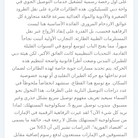
على أول رخصة رسمية لتشغيل خدمات التوصيل الجوي في
واحة دبي للسيليكون. هذه الطائرات قادرة على نقل الطرود
الصغيرة والأدوية والمواد الغذائية بسرعة فائقة متجاوزة كل
عوائق الازدحام المروري. الفائدة الأساسية هنا ليست
الرفاهية فحسب، بل القدرة على إنقاذ الأرواح عبر نقل
المستلزمات الطبية الطارئة. التجارب الأولية أثبتت نجاحاً
مبهراً، مما يفتح الباب لتوسع أوسع في السنوات القليلة
القادمة. التحديات التنظيمية كانت العائق الأكبر، لكن هيئة دبي
للطيران المدني وضعت أطراً قانونية واضحة لتنظيم هذه
الحركة. يتم تحديد مسارات جوية خاصة لهذه الطائرات لضمان
عدم تداخلها مع حركة الطيران التقليدي أو تهديد خصوصية
السكان. مع توسع هذا القطاع، سنشهد انخفاضاً ملحوظاً في
عدد دراجات التوصيل النارية على الطرقات. هذا التحول نحو
السماء سيعيد تعريف مفهوم توصيل سريع بشكل جذري وغير
مسبوق. مندوب توصيل سريع 5. سيكولوجية المستهلك: لماذا
نريد كل شيء الآن؟ لقد غيرت الرفاهية الرقمية في الإمارات
من سيكولوجية المستهلك بشكل لا رجعة فيه، خالقة ما يسمى
بـ “اقتصاد الفورية”. الدراسات تشير إلى أن 63% من
المتسوقين في الإمارات مستعدون لدفع رسوم إضافية مقابل