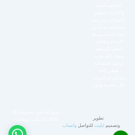
الرفاهية التامة
والالتزام المطلق
بالمواعيد. نحن هنا
لنخلصكم تماماً من
عناء القيادة وسط
الزحام وتكاليف
التنقل المرهقة،
ونوفر لكم تجربة
توصيل استثنائية
تغطي كافة
مشاويركم اليومية
بكل سلاسة وأمان
جميع الحقوق محفوظة ©
تطوير
2026 لكارلفت ابوظبي
وتصميم
ايليت
للتواصل
واتساب