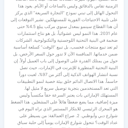
الزمنية تقاس بالدقائق وليس بالساعات أو الأيام. يعود هذا
التحول الهائل إلى تبني نموذج “التجارة السريعة” الذي يركز
على تلبية الاحتياجات الفورية للمستهلكين. تشير التوقعات إلى
أن هذا القطاع سينمو بمعدل سنوي مركب يبلغ 4.5% حتى
عام 2031. هذا النمو ليس عشوائياً، بل هو نتاج استثمارات
ضخمة في البنية التحتية اللوجستية والتكنولوجية. الشركات
لم تعد تبيع منتجات فحسب، بل تبيع “الوقت” كسلعة أساسية
ضمن خدماتها. المنافسة الآن لا تدور حول السعر الأرخص، بل
حول من يمتلك القدرة على الوصول إلى باب العميل أولاً. إن
البنية التحتية المتطورة للإنترنت في الإمارات، حيث تصل
نسبة انتشار الهواتف الذكية إلى أكثر من 97%، لعبت دوراً
حاسماً. هذا الاتصال الدائم خلق بيئة خصبة لنمو التطبيقات
التي تعد المستخدمين بتجربة توصيل سريع لا مثيل لها.
المستهلك الإماراتي بات يعتبر السرعة حقاً مكتسباً وليس
ميزة إضافية، مما يضع ضغطاً هائلاً على المشغلين. هذا الضغط
هو المحرك الرئيسي للابتكار المستمر الذي نراه اليوم في
شوارع دبي وأبوظبي. 2. صراع العمالقة: من يسيطر على
عداد الوقت؟ تتحول شوارع الإمارات يومياً إلى حلبة سباق