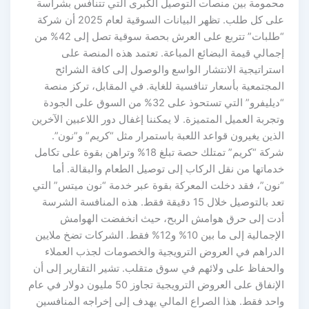
محمومة بين منصات التوصيل الكبرى التي تتنافس بشراسة
على كل طلب. تظهر البيانات السوقية لعام 2025 أن شركة
“طلبات” تتربع على العرش بحصة سوقية تصل إلى 42% من
إجمالي قيمة البضائع المباعة. تعتمد هذه المنصة على
استراتيجية الانتشار الواسع والوصول إلى كافة الشرائح
المجتمعية بأسعار تنافسية للغاية. في المقابل، تركز منصة
“ديليفرو” التي تستحوذ على 32% من السوق على الجودة
وتجربة العميل المتميزة. لا يمكننا إغفال دور اللاعبين الآخرين
الذين يغيرون قواعد اللعبة باستمرار مثل “كريم” و”نون”.
شركة “كريم” تمتلك حصة تبلغ 18% وتراهن بقوة على تكامل
خدماتها من نقل الركاب إلى توصيل الطعام والبقالة. أما
“نون”، فقد دخلت المعركة بقوة عبر خدمة “نون ميتس” التي
تعد بالتوصيل خلال 15 دقيقة فقط. هذه المنافسة الشرسة
أدت إلى حرق هوامش الربح، حيث انخفضت الهوامش
الإجمالية إلى ما بين 10% و12% فقط. الشركات تضخ ملايين
الدراهم في العروض الترويجية والخصومات لجذب العملاء
والحفاظ على ولائهم في سوق متقلب. تشير التقارير إلى أن
الإنفاق على العروض الترويجية تجاوز 50 مليون دولار في عام
واحد فقط. هذا الصراع المالي يهدف إلى إخراجه المنافسين