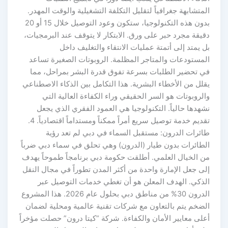
المتشابهة جغرافياً لتقليل التكلفة التشغيلية والوقت المهدر.
بدون هذه التكنولوجيا، ستكون وعود التوصيل خلال 15 أو 20
دقيقة مجرد حبر على ورق. الابتكار لا يتوقف عند البرمجيات،
بل يمتد إلى أتمتة عمليات الانتقاء والتغليف داخل
المستودعات والمتاجر المظلمة. الروبوتات الصغيرة تساعد
في تحضير الطلبات بسرعة تفوق قدرة البشر بمراحل، مما
يقلل من الأخطاء البشرية. هذا التكامل بين الذكاء الاصطناعي
والروبوتات هو السر الحقيقي وراء الكفاءة العالية التي
نشهدها حالياً. التكنولوجيا هي العمود الفقري الذي يجعل
تقديم خدمة توصيل سريع أمراً ممكناً ومستداماً اقتصادياً. 4.
طائرات الدرون: مستقبل السماء في دبي لم تعد رؤية
الطائرات بدون طيار (الدرون) وهي تحلق في سماء دبي ضرباً
من الخيال العلمي. أطلقت حكومة دبي برنامجاً طموحاً يهدف
إلى جعل الإمارة واحدة من أكثر المدن تطوراً في مجال النقل
الذكي. الهدف المعلن هو أن تغطي خدمات التوصيل عبر
الدرون 30% من مناطق دبي بحلول عام 2026. هذا المشروع
الضخم يتم بالتعاون مع شركات تقنية عالمية ومحلية لضمان
أعلى معايير الأمان والكفاءة. شركة “كيتا درون” حصلت مؤخراً