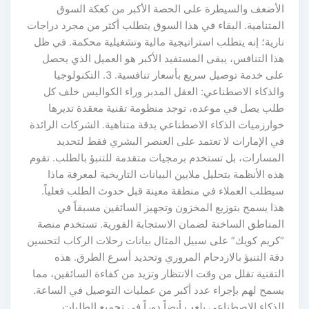
الأضعف والسيطرة على الحصة الأكبر من كعكة السوق
المتنامية. البقاء في هذا السوق يتطلب أكثر من مجرد دراجات
نارية؛ إنه يتطلب استراتيجية مالية وتشغيلية محكمة. في ظل
هذا التنافس، يبقى المستفيد الأكبر هو العميل الذي يحصل
على خدمة توصيل سريع بأسعار تنافسية. 3. التكنولوجيا
والذكاء الاصطناعي: العقل المدبر وراء الكواليس خلف كل
طلب يصل في موعده، توجد منظومة تقنية معقدة تديرها
خوارزميات الذكاء الاصطناعي بدقة متناهية. الشركات الرائدة
في الإمارات لا تعتمد على العنصر البشري فقط لتحديد
المسارات، بل تستخدم برمجيات متقدمة للتنبؤ بالطلب. تقوم
هذه الأنظمة بتحليل ملايين البيانات التاريخية لمعرفة ماذا
سيطلب العملاء في منطقة معينة قبل حدوث الطلب فعلياً.
هذا يسمح بتوزيع المخزون وتجهيز السائقين مسبقاً في
المناطق الساخنة لضمان الاستجابة الفورية. تستخدم منصة
“كريم كويك” على سبيل المثال بيانات رحلات الركاب لتحسين
دقة التنبؤ بالازدحام المروري وتحديد أسرع الطرق. هذه
التقنية تقلل من وقت الانتظار وتزيد من كفاءة السائقين، مما
يسمح لهم بإجراء عدد أكبر من عمليات التوصيل في الساعة.
الذكاء الاصطناعي يلعب أيضاً دوراً في تجميع الطلبات