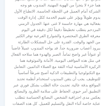
هما جزء لا يتجزأ من الهوية المهنية. المندوب هو وجه
الشركة أمام العميل في اللحظة الحاسمة. الانطباع الأول
يدوم طويلاً ويؤثر على تقييم الخدمة ككل. إدارة الوقت
بفعالية هي مهارة حاسمة لا غنى عنها. الجدول الزمني
المزدحم يتطلب تخطيطاً دقيقاً لكل دقيقة في اليوم.
معرفة الطرق المختصرة والشوارع الفرعية توفر الكثير
من الجهد والوقت. القدرة على حل المشكلات الطارئة
ببرود أعصاب ضرورية جداً. قد يواجه المندوب عميلاً غاضباً
أو عنواناً غير واضح تماماً. الصبر والهدوء هما سلاحه الفعال
في مثل هذه المواقف اليومية. الأمانة والموثوقية هما
الركيزة الأساسية لبناء الثقة مع العملاء الدائمين. التعامل
مع التكنولوجيا والتطبيقات الذكية أصبح شرطاً أساسياً
للتوظيف. يجب أن يتقن المندوب استخدام أنظمة تحديد
المواقع بدقة عالية. تحديث حالة الطلب بشكل فوري عبر
التطبيق أمر حيوي. الحفاظ على سلامة الطرود والبضائع
يعكس مدى احترافية الشخص. البضائع الحساسة تتطلب
عناية خاصة أثناء النقل والتسليم للعميل. كل هذه الصفات