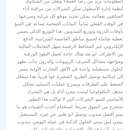
المعلومات تزيد من رضا العملاء وتقلل من الشكاوى.
أنظمة إدارة الأسطول تمكن الشركات من مراقبة أداء
السائقين بفعالية. يمكن تحديد موقع كل مركبة وسرعتها
في الوقت الفعلي تماماً. البيانات الضخمة تساعد في التنبؤ
بأوقات الذروة وتوزيع المندوبين. هذا التوزيع الذكي يضمن
تغطية شاملة لجميع مناطق العاصمة المترامية. الدفع
الإلكتروني عبر المحافظ الرقمية سهل التعاملات المالية
بين الأطراف. لم يعد هناك حاجة لحمل النقود الورقية
ومواجهة مشاكل الصرف. الروبوتات والدرون بدأت تظهر
كحلول مستقبلية واعدة في الأفق. التجارب الأولية تشير
إلى إمكانية توصيل الطرود الصغيرة جواً قريباً. هذا سيقلل
الضغط على الطرقات ويسرع عمليات التسليم بشكل
مذهل. التكنولوجيا ليست مجرد أداة بل هي المحرك
الأساسي للنمو. الشركات التي لا تواكب هذا التطور
ستخرج من السوق سريعاً. استخدام أحدث التقنيات هو ما
يميز أفضل مندوب توصيل ابو ظبي عن غيره. المستقبل
ينتمي لمن يتبنى الحلول الذكية في عمله اليومي. مندوب
توصيل الشارقة الأثر الاقتصادي والفوائد للشركات