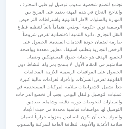
تجتمع لتصنع شخصية مندوب توصيل ابو ظبي المحترف
والناجح. النجاح في هذه المهنة يعتمد على المزيج بين
المهارة والسلوك. الأطر القانونية واشتراطات التراخيص
الرسمية تولي حكومة أبوظبي اهتماماً بالغاً لتنظيم قطاع
النقل التجاري. دائرة التنمية الاقتصادية تفرض شروطاً
صارمة لضمان جودة الخدمات المقدمة. الحصول على
الرخص التجارية يتطلب استيفاء معايير محددة وواضحة
للجميع. الهدف هو حماية حقوق المستهلكين وضمان
سلامتهم في المقام الأول. لا يسمح بمزاولة النشاط دون
الحصول على الموافقات الرسمية اللازمة. المخالفات
القانونية تعرض الشركات والأفراد لغرامات مالية كبيرة
جداً. تشمل الاشتراطات سلامة المركبات المستخدمة في
عمليات التوصيل والنقل اليومي. يجب أن تخضع الدراجات
والسيارات لفحوصات دورية دقيقة وشاملة. صناديق
التوصيل لها مواصفات قياسية محددة من حيث الأبعاد
والمواد. يجب أن تكون الصناديق معزولة حرارياً لضمان
سلامة الأغذية والأدوية. النظافة العامة للمركبة والمندوب