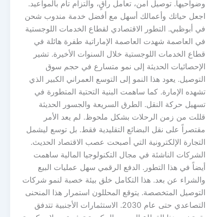
وضواحيها. توصيل آمن، تعامل راقٍ، والتزام تام بالمواعيد.
اجعل حياتك وأعمالك أسهل مع أفضل خدمة مندوب شحن
في أبوظبي. التطور الاقتصادي لقطاع الخدمات اللوجستية
في العاصمة شهدت العاصمة الإماراتية طفرة هائلة في
قطاع الخدمات اللوجستية خلال السنوات الأخيرة. تشير
الإحصائيات الحديثة إلى نمو متسارع في حجم سوق
التوصيل. يعود هذا النمو إلى التوسع العمراني الكبير الذي
تشهده الإمارة. كما ساهمت البنية التحتية المتطورة في
تسهيل حركة النقل. الطرق السريعة والجسور الحديثة
قللت من زمن الرحلات بشكل ملحوظ. لم يعد الأمر
مقتصراً على نقل البضائع التقليدية فقط. بل توسع ليشمل
التجارة الإلكترونية التي أصبحت عصب الاقتصاد الحديث.
الشركات الناشئة في مجال التكنولوجيا المالية ساهمت
أيضاً في هذا التطور. الدفع الرقمي سهل عمليات البيع
والشراء عن بعد. هذا التكامل خلق بيئة خصبة لنمو شركات
التوصيل المتخصصة. يتوقع المحللون استمرار هذا المنحنى
التصاعدي حتى عام 2030. الاستثمارات الأجنبية تتدفق