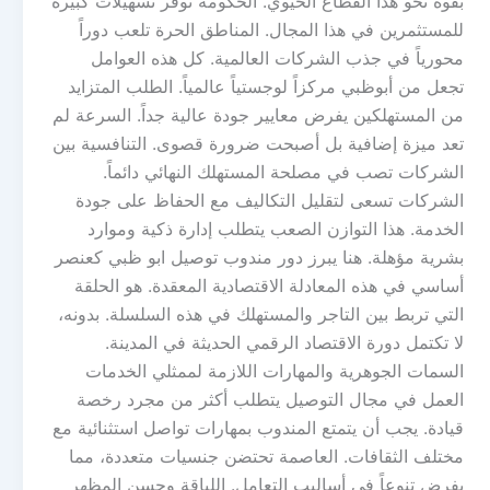
بقوة نحو هذا القطاع الحيوي. الحكومة توفر تسهيلات كبيرة
للمستثمرين في هذا المجال. المناطق الحرة تلعب دوراً
محورياً في جذب الشركات العالمية. كل هذه العوامل
تجعل من أبوظبي مركزاً لوجستياً عالمياً. الطلب المتزايد
من المستهلكين يفرض معايير جودة عالية جداً. السرعة لم
تعد ميزة إضافية بل أصبحت ضرورة قصوى. التنافسية بين
الشركات تصب في مصلحة المستهلك النهائي دائماً.
الشركات تسعى لتقليل التكاليف مع الحفاظ على جودة
الخدمة. هذا التوازن الصعب يتطلب إدارة ذكية وموارد
بشرية مؤهلة. هنا يبرز دور مندوب توصيل ابو ظبي كعنصر
أساسي في هذه المعادلة الاقتصادية المعقدة. هو الحلقة
التي تربط بين التاجر والمستهلك في هذه السلسلة. بدونه،
لا تكتمل دورة الاقتصاد الرقمي الحديثة في المدينة.
السمات الجوهرية والمهارات اللازمة لممثلي الخدمات
العمل في مجال التوصيل يتطلب أكثر من مجرد رخصة
قيادة. يجب أن يتمتع المندوب بمهارات تواصل استثنائية مع
مختلف الثقافات. العاصمة تحتضن جنسيات متعددة، مما
يفرض تنوعاً في أساليب التعامل. اللباقة وحسن المظهر