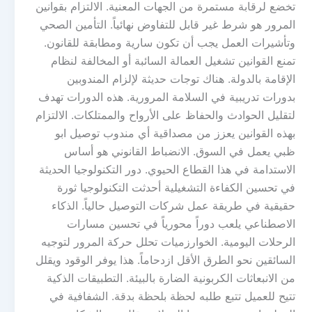
تخضع لرقابة مستمرة من الجهات المعنية. الالتزام بقوانين
المرور هو شرط غير قابل للتفاوض نهائياً. التأمين الصحي
وتأشيرات العمل يجب أن تكون سارية ومطابقة للقانون.
تمنع القوانين تشغيل العمالة السائبة أو المخالفة لنظام
الإقامة بالدولة. هناك توجات حديثة لإلزام المندوبين
بدورات تدريبية في السلامة المرورية. هذه الدورات تهدف
لتقليل الحوادث والحفاظ على الأرواح والممتلكات. الالتزام
بهذه القوانين يعزز من مصداقية أي مندوب توصيل ابو
ظبي يعمل في السوق. الانضباط القانوني هو أساس
الاستدامة في هذا القطاع الحيوي. دور التكنولوجيا الحديثة
في تحسين الكفاءة التشغيلية أحدثت التكنولوجيا ثورة
حقيقية في طريقة عمل شركات التوصيل حالياً. الذكاء
الاصطناعي يلعب دوراً محورياً في تحسين مسارات
الرحلات اليومية. الخوارزميات تحلل حركة المرور لتوجيه
السائقين نحو الطرق الأقل ازدحاماً. هذا يوفر الوقود ويقلل
من الانبعاثات الكربونية الضارة بالبيئة. التطبيقات الذكية
تتيح للعميل تتبع طلبه لحظة بلحظة بدقة. الشفافية في