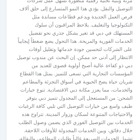
مرنة وبنية تحتية رقمية متطورة تسهل عمل شركات
التوصيل والنقل. يؤدي هذا النمو المتسارع إلى خلق آلاف
فرص العمل الجديدة ويدعم قطاعات مساندة مثل
التكنولوجيا والتغليف. يلاحظ المراقبون أن سلوك
المستهلك في دبي قد تغير بشكل جذري نحو تفضيل
الخدمات الفورية والمريحة. هذا التحول يضع ضغطاً إيجابياً
على الشركات لتحسين جودة خدماتها وتقليل أوقات
الانتظار إلى أدنى حد ممكن. إن البحث عن مندوب توصيل
دبي ذو كفاءة عالية أصبح أولوية قصوى للعديد من
المؤسسات التجارية التي تسعى للتميز. يمثل هذا القطاع
شريان حياة يضخ الحيوية في أسواق التجزئة والمطاعم
والخدمات، مما يعزز مكانة دبي الاقتصادية. تنوع خيارات
الشحن: من المستعجل إلى المجدول تتميز دبي بتوفر
طيف واسع من خيارات التوصيل التي تلبي كافة الرغبات
والاحتياجات المتنوعة لسكان وزوار المدينة. تتراوح هذه
الخدمات بين التوصيل الفوري الذي يضمن وصول الطلب
خلال دقائق، وبين الخدمات المجدولة للأوقات اللاحقة.
تشمل الخدمات السريعة غالباً طلبات المطاعم، والبقالة،