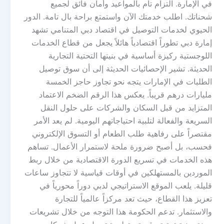
في الإمارة. التزام تام بالمواعيد وأمان فائق لجميع
شحناتك. اطلب خدمتك الآن واستمتع براحة بال تامة. الدور
الحيوي لخدمات التوصيل في اقتصاد دبي المتنامي تشهد
إمارة دبي تطوراً اقتصادياً هائلاً يجعل من قطاع الخدمات
اللوجستية ركيزة أساسية في بنيتها التحتية التجارية
الحديثة. تشير الإحصائيات الحديثة إلى أن سوق توصيل
الطلبات في الإمارات يتجه نحو تجاوز حاجز الخمسة
مليارات درهم قريباً. يعكس هذا الرقم الضخم الاعتماد
المتزايد من قبل السكان والشركات على حلول النقل
السريعة والفعالة لتلبية احتياجاتهم اليومية. لم يعد الأمر
مقتصراً على رفاهية طلب الطعام أو التسوق الإلكتروني
فحسب، بل أصبح ضرورة ملحة لاستمرار الأعمال. تساهم
هذه الخدمات في تسريع الدورة الاقتصادية من خلال ربط
الموردين بالمستهلكين في أوقات قياسية لا تتجاوز ساعات
قليلة. يلعب الموقع الاستراتيجي لدبي دوراً محورياً في
تعزيز هذا القطاع، حيث تعد مركزاً عالمياً للتجارة
والاستثمار. تدعم الحكومة هذا التوجه من خلال تشريعات