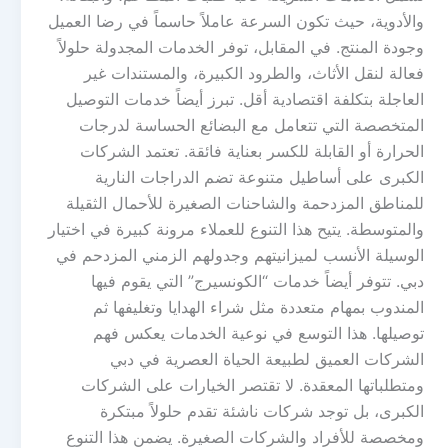
والأدوية، حيث تكون السرعة عاملاً حاسماً في رضا العميل
وجودة المنتج. في المقابل، توفر الخدمات المجدولة حلولاً
فعالة لنقل الأثاث، والطرود الكبيرة، والمستندات غير
العاجلة بتكلفة اقتصادية أقل. تبرز أيضاً خدمات التوصيل
المتخصصة التي تتعامل مع البضائع الحساسة لدرجات
الحرارة أو القابلة للكسر بعناية فائقة. تعتمد الشركات
الكبرى على أساطيل متنوعة تضم الدراجات النارية
للمناطق المزدحمة والشاحنات الصغيرة للأحمال الثقيلة
والمتوسطة. يتيح هذا التنوع للعملاء مرونة كبيرة في اختيار
الوسيلة الأنسب لميزانيتهم وجدولهم الزمني المزدحم في
دبي. تتوفر أيضاً خدمات “الكونسيرج” التي يقوم فيها
المندوب بمهام متعددة مثل شراء الهدايا وتغليفها ثم
توصيلها. هذا التوسع في نوعية الخدمات يعكس فهم
الشركات العميق لطبيعة الحياة العصرية في دبي
ومتطلباتها المعقدة. لا تقتصر الخيارات على الشركات
الكبرى، بل توجد شركات ناشئة تقدم حلولاً مبتكرة
ومخصصة للأفراد والشركات الصغيرة. يضمن هذا التنوع