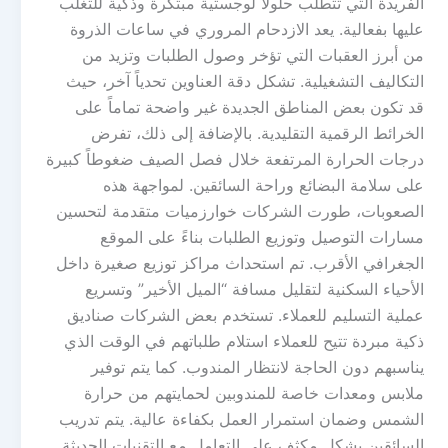
الفريدة التي تتطلب حلولاً لوجستية مبتكرة وذكية للتغلب
عليها بفعالية. يعد الازدحام المروري في ساعات الذروة
من أبرز العقبات التي تؤخر وصول الطلبات وتزيد من
التكاليف التشغيلية. تشكل دقة العناوين تحدياً آخر، حيث
قد تكون بعض المناطق الجديدة غير واضحة تماماً على
الخرائط الرقمية التقليدية. بالإضافة إلى ذلك، تفرض
درجات الحرارة المرتفعة خلال فصل الصيف ضغوطاً كبيرة
على سلامة البضائع وراحة السائقين. لمواجهة هذه
الصعوبات، طورت الشركات خوارزميات متقدمة لتحسين
مسارات التوصيل وتوزيع الطلبات بناءً على الموقع
الجغرافي الأقرب. تم استحداث مراكز توزيع صغيرة داخل
الأحياء السكنية لتقليل مسافة “الميل الأخير” وتسريع
عملية التسليم للعملاء. تستخدم بعض الشركات صناديق
ذكية مبردة تتيح للعملاء استلام طلباتهم في الوقت الذي
يناسبهم دون الحاجة لانتظار المندوب. كما يتم توفير
ملابس ومعدات خاصة للمندوبين لحمايتهم من حرارة
الشمس وضمان استمرار العمل بكفاءة عالية. يتم تدريب
السائقين بشكل مكثف على التعامل مع التقنيات الحديثة