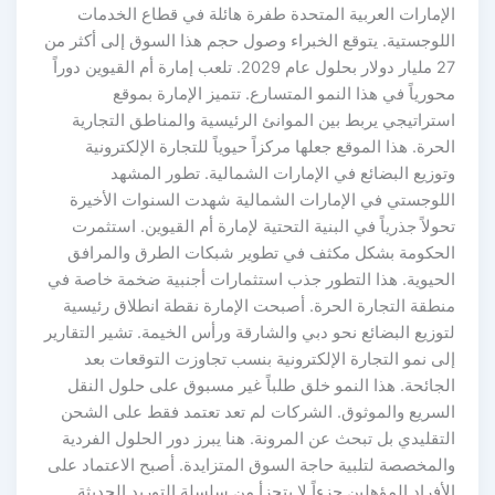
الإمارات العربية المتحدة طفرة هائلة في قطاع الخدمات
اللوجستية. يتوقع الخبراء وصول حجم هذا السوق إلى أكثر من
27 مليار دولار بحلول عام 2029. تلعب إمارة أم القيوين دوراً
محورياً في هذا النمو المتسارع. تتميز الإمارة بموقع
استراتيجي يربط بين الموانئ الرئيسية والمناطق التجارية
الحرة. هذا الموقع جعلها مركزاً حيوياً للتجارة الإلكترونية
وتوزيع البضائع في الإمارات الشمالية. تطور المشهد
اللوجستي في الإمارات الشمالية شهدت السنوات الأخيرة
تحولاً جذرياً في البنية التحتية لإمارة أم القيوين. استثمرت
الحكومة بشكل مكثف في تطوير شبكات الطرق والمرافق
الحيوية. هذا التطور جذب استثمارات أجنبية ضخمة خاصة في
منطقة التجارة الحرة. أصبحت الإمارة نقطة انطلاق رئيسية
لتوزيع البضائع نحو دبي والشارقة ورأس الخيمة. تشير التقارير
إلى نمو التجارة الإلكترونية بنسب تجاوزت التوقعات بعد
الجائحة. هذا النمو خلق طلباً غير مسبوق على حلول النقل
السريع والموثوق. الشركات لم تعد تعتمد فقط على الشحن
التقليدي بل تبحث عن المرونة. هنا يبرز دور الحلول الفردية
والمخصصة لتلبية حاجة السوق المتزايدة. أصبح الاعتماد على
الأفراد المؤهلين جزءاً لا يتجزأ من سلسلة التوريد الحديثة.