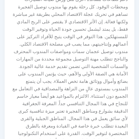
ومحطات الوقود. كل رحلة يقوم بها مندوب توصيل الفجيرة
تساهم في تحريك عجلة الاقتصاد المحلي بطريقة غير مباشرة
ولكنها فعالة. إن الأثر الاقتصادي لا يقتصر على الربح المادي
فقط، بل يمتد ليشمل تحسين جودة الحياة وتوفير الوقت
للمستهلكين. هذا التوفر في الوقت يتيح للأفراد التركيز على
أعمالهم وإنتاجيتهم، مما يصب في مصلحة الاقتصاد الكلي.
مندوب توصيل عجمان سمات ومواصفات المندوب المحترف
والناجح تتطلب مهنة التوصيل مجموعة محددة من المهارات
والسمات الشخصية التي تضمن تقديم خدمة عالية الجودة.
الأمانة هي الصفة الأولى والأهم، حيث يؤتمن المندوب على
بضائع وأموال ووثائق هامة تخص العملاء. يجب أن يتمتع
المندوب بمستوى عالٍ من النزاهة والمصداقية في التعامل مع
الجميع دون استثناء. الالتزام بالمواعيد هو أيضاً معيار حاسم
للنجاح في هذا المجال التنافسي جداً. المعرفة الجغرافية
الدقيقة بشوارع ومناطق الفجيرة تعتبر ميزة تنافسية كبرى
لأي سائق يعمل في هذا المجال. المناطق الجبلية والقرى
البعيدة تتطلب خبرة خاصة في القيادة ومعرفة بالطرق
المختصرة لتوفير الوقت. القدرة على استخدام التكنولوجيا