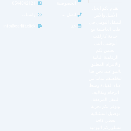
الخصوصية
0544042121
نقدم لكم الحل
اتصل بنا
واتساب
الأمثل والآمن
للتنقل اليومي في
عنا
info@carlift.click
قلب العاصمة مع
خدمة كارلفت
أبوظبي التي
تضمن لكم
الرفاهية التامة
والالتزام المطلق
بالمواعيد. نحن هنا
لنخلصكم تماماً من
عناء القيادة وسط
الزحام وتكاليف
التنقل المرهقة،
ونوفر لكم تجربة
توصيل استثنائية
تغطي كافة
مشاويركم اليومية