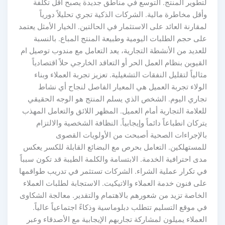
لتطوير المنتج. التوسع في مناطق جديدة يصبح أقل تكلفة
وأقل مخاطرة مالية. الشركات الذكية تجري تحليلاً دورياً
لمقارنة العائد على الاستثمار في الحالتين. الخيار الأمثل يعتمد
على حجم الطلبات اليومية وطبيعة المنتج المباع. بالنسبة
للعديد من الأنشطة التجارية، يعد التعامل مع مندوب توصيل ام
القيوين بنظام العمل الحر أو التعاقد الخارجي حلاً اقتصادياً
مثالياً لتقليل النفقات التشغيلية. تعزيز تجربة العملاء وبناء
الولاء تجربة العميل هي المعيار الفاصل لنجاح أي نشاط
تجاري اليوم. الشخص الذي يسلم المنتج هو الوجه الحقيقي
للعلامة التجارية أمام العميل. المظهر اللائق والتعامل المهذب
يتركان انطباعاً دائماً وإيجابياً. النظافة الشخصية والالتزام
بالإجراءات الصحية أصبحت من الأولويات القصوى
للمستهلكين. التعامل بحرص مع البضائع القابلة للكسر يعكس
مدى احترافية الخدمة. الابتسامة والكلمة الطيبة قد تكون سبباً
في تكرار عملية الشراء. الشركات تستثمر في تدريب طواقمها
على فنون خدمة العملاء والاتيكيت. الاستجابة لطلبات العملاء
الخاصة تزيد من شعورهم بالاهتمام والتقدير. معالجة الشكاوى
في موقع التسليم تتطلب دبلوماسية وذكاءً اجتماعياً عالياً.
العملاء يميلون لمشاركة تجاربهم الإيجابية مع الأصدقاء وعبر