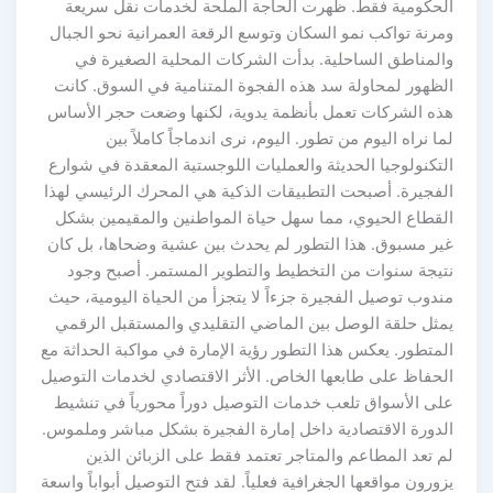
الحكومية فقط. ظهرت الحاجة الملحة لخدمات نقل سريعة
ومرنة تواكب نمو السكان وتوسع الرقعة العمرانية نحو الجبال
والمناطق الساحلية. بدأت الشركات المحلية الصغيرة في
الظهور لمحاولة سد هذه الفجوة المتنامية في السوق. كانت
هذه الشركات تعمل بأنظمة يدوية، لكنها وضعت حجر الأساس
لما نراه اليوم من تطور. اليوم، نرى اندماجاً كاملاً بين
التكنولوجيا الحديثة والعمليات اللوجستية المعقدة في شوارع
الفجيرة. أصبحت التطبيقات الذكية هي المحرك الرئيسي لهذا
القطاع الحيوي، مما سهل حياة المواطنين والمقيمين بشكل
غير مسبوق. هذا التطور لم يحدث بين عشية وضحاها، بل كان
نتيجة سنوات من التخطيط والتطوير المستمر. أصبح وجود
مندوب توصيل الفجيرة جزءاً لا يتجزأ من الحياة اليومية، حيث
يمثل حلقة الوصل بين الماضي التقليدي والمستقبل الرقمي
المتطور. يعكس هذا التطور رؤية الإمارة في مواكبة الحداثة مع
الحفاظ على طابعها الخاص. الأثر الاقتصادي لخدمات التوصيل
على الأسواق تلعب خدمات التوصيل دوراً محورياً في تنشيط
الدورة الاقتصادية داخل إمارة الفجيرة بشكل مباشر وملموس.
لم تعد المطاعم والمتاجر تعتمد فقط على الزبائن الذين
يزورون مواقعها الجغرافية فعلياً. لقد فتح التوصيل أبواباً واسعة