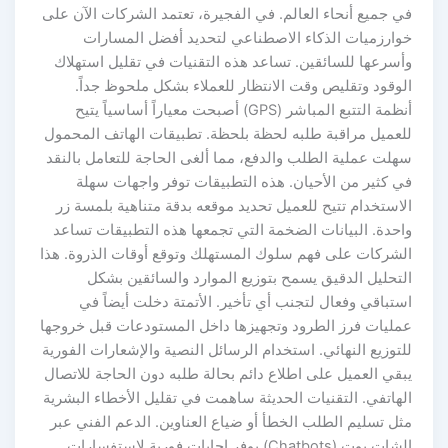
في جميع أنحاء العالم. في الفجيرة، تعتمد الشركات الآن على
خوارزميات الذكاء الاصطناعي لتحديد أفضل المسارات
وأسرعها للسائقين. تساعد هذه التقنيات في تقليل استهلاك
الوقود وتقليص وقت الانتظار للعملاء بشكل ملحوظ جداً.
أنظمة التتبع المباشر (GPS) أصبحت معياراً أساسياً يتيح
للعميل مراقبة طلبه لحظة بلحظة. تطبيقات الهاتف المحمول
سهلت عملية الطلب والدفع، مما ألغى الحاجة للتعامل بالنقد
في كثير من الأحيان. هذه التطبيقات توفر واجهات سهلة
الاستخدام تتيح للعميل تحديد موقعه بدقة متناهية بلمسة زر
واحدة. البيانات الضخمة التي تجمعها هذه التطبيقات تساعد
الشركات على فهم سلوك المستهلك وتوقع أوقات الذروة. هذا
التحليل الدقيق يسمح بتوزيع الموارد والسائقين بشكل
استباقي وفعال لتجنب أي تأخير. الأتمتة دخلت أيضاً في
عمليات فرز الطرود وتجهيزها داخل المستودعات قبل خروجها
للتوزيع النهائي. استخدام الرسائل النصية والإشعارات الفورية
يبقي العميل على اطلاع دائم بحالة طلبه دون الحاجة للاتصال
الهاتفي. التقنيات الحديثة ساهمت في تقليل الأخطاء البشرية
مثل تسليم الطلب الخطأ أو ضياع العناوين. الدعم الفني عبر
الشات بوت (Chatbots) يوفر إجابات فورية لاستفسارات