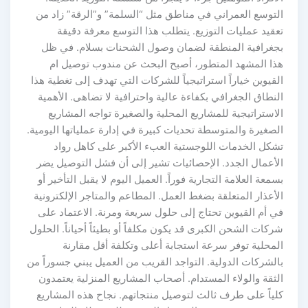
التوسع العمراني في مناطق مثل “السلمة” و”الرقة” زاد من
تعقيد عمليات التوزيع. يتطلب هذا التوسع معرفة دقيقة
بجغرافية المنطقة لضمان وصول الشحنات بسلام. في ظل
هذا المشهد المتطور، أصبح البحث عن مندوب توصيل ام
القيوين خياراً استراتيجياً للشركات التي تهدف إلى تغطية هذا
النطاق الجغرافي بكفاءة عالية واحترافية لا تضاهى. الأهمية
الاستراتيجية للمشاريع المحلية والصغيرة تواجه المشاريع
الصغيرة والمتوسطة تحديات كبيرة في إدارة عملياتها اليومية.
تشكل الخدمات اللوجستية العبء الأكبر على كاهل رواد
الأعمال الجدد. الإحصائيات تشير إلى أن فشل التوصيل يضر
بسمعة العلامة التجارية فوراً. العميل اليوم لا يقبل التأخير أو
الأعذار المتعلقة بضغط العمل. المطاعم والمتاجر الإلكترونية
في أم القيوين تحتاج إلى حلول سريعة ومرنة. الاعتماد على
شركات الشحن الكبرى قد يكون مكلفاً أو بطيئاً أحياناً. الحلول
المحلية توفر سرعة استجابة أعلى وتكلفة أقل مقارنة
بالشركات الدولية. التواجد القريب من العميل يبني جسوراً من
الثقة والولاء المستدام. أصحاب المشاريع المنزلية يعتمدون
كلياً على طرف ثالث لتوصيل منتجاتهم. نجاح هذه المشاريع