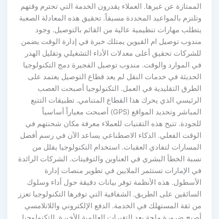
الممتازة عن غيرها. العملاء يقدرون الخدمة التي تحترم وقتهم
وتلتزم بالمواعيد المحددة مسبقاً. تحقيق هذه المعادلة الصعبة
يتطلب مهارات تنظيمية عالية من القائم بالتوصيل. وجود
مندوب توصيل ام القيوين يمتلك خبرة في إدارة الوقت يضمن
للشركات تحقيق أعلى معدلات الأداء التشغيلي وتقليل الهدر
في الموارد والوقت. مندوب توصيل الفجيرة دمج التكنولوجيا
الحديثة في خدمات النقل لم يعد قطاع التوصيل يعتمد على
الطرق التقليدية في العمل. التكنولوجيا أصبحت العصب
الرئيسي الذي يحرك هذا القطاع المتنامي. تطبيقات التتبع
المباشر وتحديد المواقع (GPS) أصبحت معياراً أساسياً
للجودة. تتيح هذه التقنيات للعملاء معرفة مكان شحنتهم في
الوقت الفعلي. الذكاء الاصطناعي يساعد الآن في رسم أفضل
المسارات لتفادي العقبات. استخدام التكنولوجيا يقلل من
نسبة الخطأ البشري في العناوين والتوقيتات. الشركات الرائدة
في الإمارات تستثمر الملايين في تطوير منصات إدارة
الأسطول. هذه الأنظمة توفر بيانات دقيقة حول أداء وسلوك
السائقين على الطريق. الشفافية التي توفرها التكنولوجيا تعزز
من ثقة المستهلك في الخدمة. الدفع الإلكتروني واللاتلامسي
أصبح ضرورة ملحة بعد التغيرات العالمية الأخيرة. التكنولوجيا