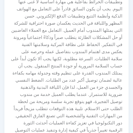
وتطبيقات الخرائط بفاعلية هي مهارة أساسية لا غنى عنها
اليوم. يجب أن يكون السائق قادراً على التعامل مع الهواتف
الذكية وأنظمة التتبع وتطبيقات الدفع الإلكتروني. حسن
المظهر واللباقة في الحديث يعكسان صورة احترافية للشركة
التي يمثلها المندوب أمام العميل. التعامل مع العملاء الغاضبين
أو حل المشكلات الطارئة يتطلب صبراً وذكاءً اجتماعياً ومرونة
في التفكير. الحفاظ على نظافة المركبة وسلامتها الفنية
يعكس مدى اهتمام المندوب بتفاصيل عمله وحرصه على
سلامة الطلبات. السرعة مطلوبة، لكنها يجب ألا تكون أبداً على
حساب السلامة المرورية أو جودة المنتج المنقول. يجب أن
يمتلك المندوب القدرة على تنظيم وقته وجدولة مهامه بكفاءة
عالية لضمان توصيل أكبر عدد من الطلبات. الضغط النفسي
والجسدي جزء من العمل، لذا فإن اللياقة البدنية والذهنية
ضرورية للاستمرار. عندما يطلب العميل خدمة من مندوب
توصيل الفجيرة، فهو يتوقع تجربة سلسة ومريحة من لحظة
الطلب حتى الاستلام. تلبية هذه التوقعات تتطلب مزيجاً فريداً
من المهارات التقنية والشخصية التي تصنع الفارق الحقيقي.
دور التكنولوجيا في تعزيز كفاءة العمليات أحدثت الثورة
الرقمية تغييراً جذرياً في كيفية إدارة وتنفيذ عمليات التوصيل