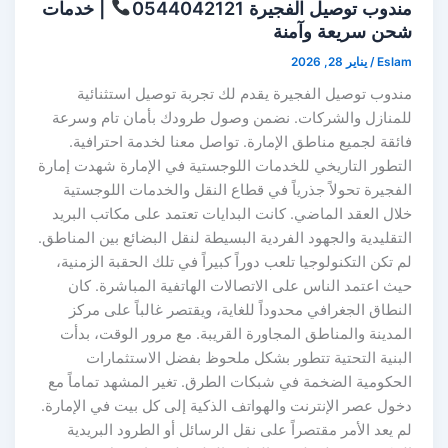
مندوب توصيل الفجيرة 0544042121
| خدمات
شحن سريعة وآمنة
Eslam
/
يناير 28, 2026
مندوب توصيل الفجيرة يقدم لك تجربة توصيل استثنائية
للمنازل والشركات. نضمن وصول طرودك بأمان تام وسرعة
فائقة لجميع مناطق الإمارة. تواصل معنا لخدمة احترافية.
التطور التاريخي للخدمات اللوجستية في الإمارة شهدت إمارة
الفجيرة تحولاً جذرياً في قطاع النقل والخدمات اللوجستية
خلال العقد الماضي. كانت البدايات تعتمد على مكاتب البريد
التقليدية والجهود الفردية البسيطة لنقل البضائع بين المناطق.
لم تكن التكنولوجيا تلعب دوراً كبيراً في تلك الحقبة الزمنية،
حيث اعتمد الناس على الاتصالات الهاتفية المباشرة. كان
النطاق الجغرافي محدوداً للغاية، ويقتصر غالباً على مركز
المدينة والمناطق المجاورة القريبة. مع مرور الوقت، بدأت
البنية التحتية تتطور بشكل ملحوظ بفضل الاستثمارات
الحكومية الضخمة في شبكات الطرق. تغير المشهد تماماً مع
دخول عصر الإنترنت والهواتف الذكية إلى كل بيت في الإمارة.
لم يعد الأمر مقتصراً على نقل الرسائل أو الطرود البريدية