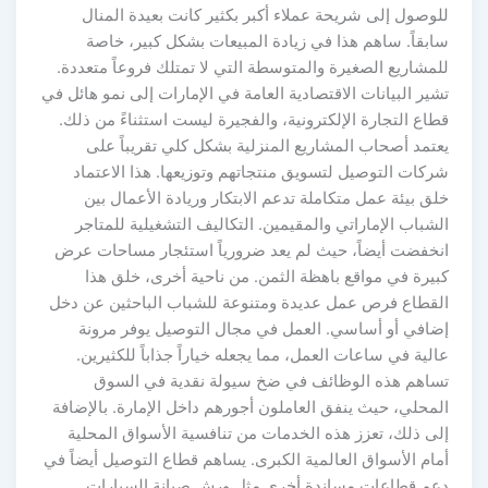
للوصول إلى شريحة عملاء أكبر بكثير كانت بعيدة المنال
سابقاً. ساهم هذا في زيادة المبيعات بشكل كبير، خاصة
للمشاريع الصغيرة والمتوسطة التي لا تمتلك فروعاً متعددة.
تشير البيانات الاقتصادية العامة في الإمارات إلى نمو هائل في
قطاع التجارة الإلكترونية، والفجيرة ليست استثناءً من ذلك.
يعتمد أصحاب المشاريع المنزلية بشكل كلي تقريباً على
شركات التوصيل لتسويق منتجاتهم وتوزيعها. هذا الاعتماد
خلق بيئة عمل متكاملة تدعم الابتكار وريادة الأعمال بين
الشباب الإماراتي والمقيمين. التكاليف التشغيلية للمتاجر
انخفضت أيضاً، حيث لم يعد ضرورياً استئجار مساحات عرض
كبيرة في مواقع باهظة الثمن. من ناحية أخرى، خلق هذا
القطاع فرص عمل عديدة ومتنوعة للشباب الباحثين عن دخل
إضافي أو أساسي. العمل في مجال التوصيل يوفر مرونة
عالية في ساعات العمل، مما يجعله خياراً جذاباً للكثيرين.
تساهم هذه الوظائف في ضخ سيولة نقدية في السوق
المحلي، حيث ينفق العاملون أجورهم داخل الإمارة. بالإضافة
إلى ذلك، تعزز هذه الخدمات من تنافسية الأسواق المحلية
أمام الأسواق العالمية الكبرى. يساهم قطاع التوصيل أيضاً في
دعم قطاعات مساندة أخرى مثل ورش صيانة السيارات