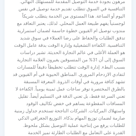
مرهون بجودة خدمة التوصيل المقدمة للمستهلك النهائي.
التنافسية في السوق تتطلب تقديم خدمة توصيل في نفس
اليوم أو الساعة. هذا المستوى من الخدمة يتطلب شريكاً
لوجستياً يفهم طبيعة العمل المحلي. لذلك، يعتبر التعاقد مع
مندوب توصيل ام القيوين خطوة حاسمة لضمان استمرارية
تدفق الطلبات والحفاظ على رضا العملاء في سوق شديد
التنافسية. الكفاءة التشغيلية وإدارة الوقت بدقة عامل الوقت
هو العملة الأغلى في عالم التجارة الحديثة. تشير دراسات
السوق إلى أن 31% من المتسوقين يغيرون العلامة التجارية
بسبب البطء. إدارة الوقت تتطلب تخطيطاً دقيقاً للمسارات
لتفادي الازدحام المروري. المناطق الحيوية في أم القيوين قد
تشهد كثافة مرورية في أوقات الذروة. المعرفة المسبقة
بالطرق المختصرة توفر ساعات عمل ثمينة يومياً. الكفاءة لا
تعني السرعة فقط، بل تعني الدقة في التسليم أيضاً. تقليل
المسافات المقطوعة يساهم في خفض تكاليف الوقود
واستهلاك المركبات. الشركات الناجحة تستخدم جداول زمنية
صارمة لضمان توزيع المهام بذكاء. التوزيع الجغرافي الذكي
للطلبات يرفع من إنتاجية عملية التوصيل بشكل ملحوظ.
القدرة على التعامل مع الطلبات الطارئة تميز الخدمة