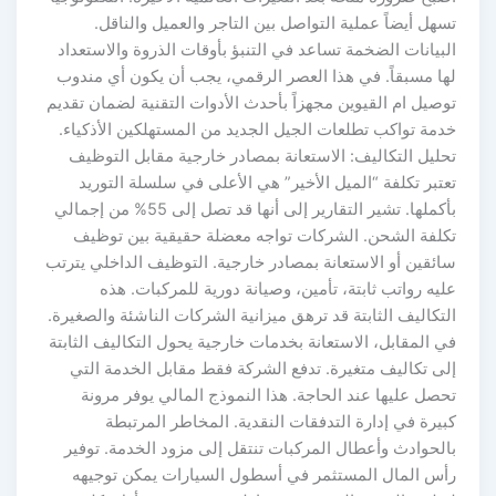
تسهل أيضاً عملية التواصل بين التاجر والعميل والناقل.
البيانات الضخمة تساعد في التنبؤ بأوقات الذروة والاستعداد
لها مسبقاً. في هذا العصر الرقمي، يجب أن يكون أي مندوب
توصيل ام القيوين مجهزاً بأحدث الأدوات التقنية لضمان تقديم
خدمة تواكب تطلعات الجيل الجديد من المستهلكين الأذكياء.
تحليل التكاليف: الاستعانة بمصادر خارجية مقابل التوظيف
تعتبر تكلفة “الميل الأخير” هي الأعلى في سلسلة التوريد
بأكملها. تشير التقارير إلى أنها قد تصل إلى 55% من إجمالي
تكلفة الشحن. الشركات تواجه معضلة حقيقية بين توظيف
سائقين أو الاستعانة بمصادر خارجية. التوظيف الداخلي يترتب
عليه رواتب ثابتة، تأمين، وصيانة دورية للمركبات. هذه
التكاليف الثابتة قد ترهق ميزانية الشركات الناشئة والصغيرة.
في المقابل، الاستعانة بخدمات خارجية يحول التكاليف الثابتة
إلى تكاليف متغيرة. تدفع الشركة فقط مقابل الخدمة التي
تحصل عليها عند الحاجة. هذا النموذج المالي يوفر مرونة
كبيرة في إدارة التدفقات النقدية. المخاطر المرتبطة
بالحوادث وأعطال المركبات تنتقل إلى مزود الخدمة. توفير
رأس المال المستثمر في أسطول السيارات يمكن توجيهه