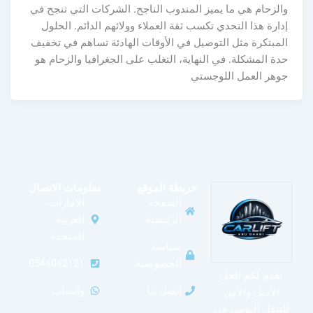
والزحام هي ما يميز المندوب الناجح. الشركات التي تنجح في
إدارة هذا التحدي تكسب ثقة العملاء وولائهم الدائم. الحلول
المبتكرة مثل التوصيل في الأوقات الهادئة تساهم في تخفيف
حدة المشكلة. في النهاية، التغلب على الجغرافيا والزحام هو
جوهر العمل اللوجستي
خريطة الموقع
معلومات الاتصال
الصفحة
الامارات
الرئيسية
العربية
المتحدة
سياسة
الخصوصية
0544042121
نقدم لكم الحل
اتصل بنا
واتساب
الأمثل والآمن
للتنقل اليومي في