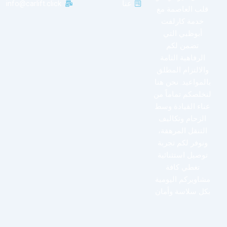
عنا
info@carlift.click
قلب العاصمة مع
خدمة كارلفت
أبوظبي التي
تضمن لكم
الرفاهية التامة
والالتزام المطلق
بالمواعيد. نحن هنا
لنخلصكم تماماً من
عناء القيادة وسط
الزحام وتكاليف
التنقل المرهقة،
ونوفر لكم تجربة
توصيل استثنائية
تغطي كافة
مشاويركم اليومية
بكل سلاسة وأمان