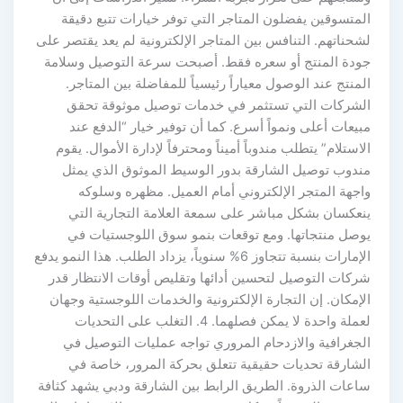
المتسوقين يفضلون المتاجر التي توفر خيارات تتبع دقيقة
لشحناتهم. التنافس بين المتاجر الإلكترونية لم يعد يقتصر على
جودة المنتج أو سعره فقط. أصبحت سرعة التوصيل وسلامة
المنتج عند الوصول معياراً رئيسياً للمفاضلة بين المتاجر.
الشركات التي تستثمر في خدمات توصيل موثوقة تحقق
مبيعات أعلى ونمواً أسرع. كما أن توفير خيار “الدفع عند
الاستلام” يتطلب مندوباً أميناً ومحترفاً لإدارة الأموال. يقوم
مندوب توصيل الشارقة بدور الوسيط الموثوق الذي يمثل
واجهة المتجر الإلكتروني أمام العميل. مظهره وسلوكه
ينعكسان بشكل مباشر على سمعة العلامة التجارية التي
يوصل منتجاتها. ومع توقعات بنمو سوق اللوجستيات في
الإمارات بنسبة تتجاوز 6% سنوياً، يزداد الطلب. هذا النمو يدفع
شركات التوصيل لتحسين أدائها وتقليص أوقات الانتظار قدر
الإمكان. إن التجارة الإلكترونية والخدمات اللوجستية وجهان
لعملة واحدة لا يمكن فصلهما. 4. التغلب على التحديات
الجغرافية والازدحام المروري تواجه عمليات التوصيل في
الشارقة تحديات حقيقية تتعلق بحركة المرور، خاصة في
ساعات الذروة. الطريق الرابط بين الشارقة ودبي يشهد كثافة