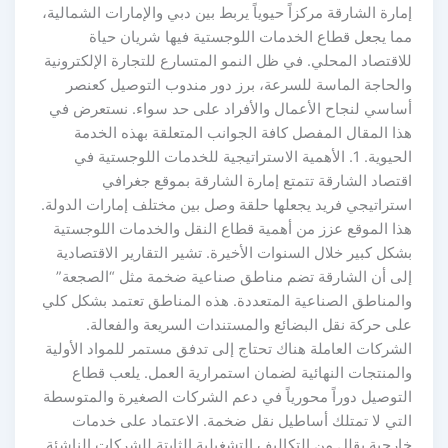
إمارة الشارقة مركزاً حيوياً يربط بين دبي والإمارات الشمالية،
مما يجعل قطاع الخدمات اللوجستية فيها شريان حياة
للاقتصاد المحلي. في ظل النمو المتسارع للتجارة الإلكترونية
والحاجة الماسة للسرعة، برز دور مندوب التوصيل كعنصر
أساسي لنجاح الأعمال والأفراد على حد سواء. نستعرض في
هذا المقال المفصل كافة الجوانب المتعلقة بهذه الخدمة
الحيوية. 1. الأهمية الاستراتيجية للخدمات اللوجستية في
اقتصاد الشارقة تتمتع إمارة الشارقة بموقع جغرافي
استراتيجي فريد يجعلها حلقة وصل بين مختلف إمارات الدولة.
هذا الموقع عزز من أهمية قطاع النقل والخدمات اللوجستية
بشكل كبير خلال السنوات الأخيرة. تشير التقارير الاقتصادية
إلى أن الشارقة تضم مناطق صناعية ضخمة مثل “الصجعة”
والمناطق الصناعية المتعددة. هذه المناطق تعتمد بشكل كلي
على حركة نقل البضائع والمستندات السريعة والفعالة.
الشركات العاملة هناك تحتاج إلى تدفق مستمر للمواد الأولية
والمنتجات النهائية لضمان استمرارية العمل. يلعب قطاع
التوصيل دوراً محورياً في دعم الشركات الصغيرة والمتوسطة
التي لا تمتلك أساطيل نقل ضخمة. الاعتماد على خدمات
خارجية يقلل من التكاليف التشغيلية الثابتة للشركات الناشئة