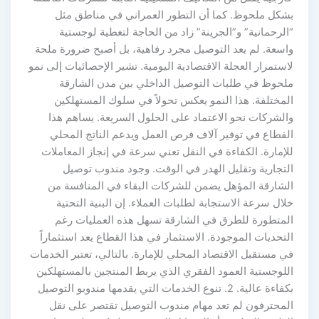
بشكل ملحوظ. كما أن التطور العمراني في مناطق مثل
“الرحمانية” و”الجرينة” زاد من الحاجة لتغطية لوجستية
واسعة. لم يعد التوصيل مجرد رفاهية، بل أصبح ضرورة ملحة
لاستمرار العجلة الاقتصادية اليومية. تشير الإحصائيات إلى نمو
ملحوظ في طلبات التوصيل الداخلي بين مدن الشارقة
المختلفة. هذا النمو يعكس تحولاً في سلوك المستهلكين
والشركات نحو الاعتماد على الحلول السريعة. يساهم هذا
القطاع في توفير آلاف فرص العمل ويدعم الناتج المحلي
للإمارة. الكفاءة في النقل تعني سرعة في إنجاز المعاملات
التجارية وتقليل الهدر في الوقت. وجود مندوب توصيل
الشارقة المؤهل يضمن للشركات البقاء في المنافسة من
خلال سرعة الاستجابة لطلبات العملاء. إن البنية التحتية
المتطورة للطرق في الشارقة تسهل هذه العمليات رغم
التحديات الموجودة. الاستثمار في هذا القطاع يعد استثماراً
في مستقبل الاقتصاد المحلي للإمارة. بالتالي، تعتبر الخدمات
اللوجستية العمود الفقري الذي يربط المنتجين بالمستهلكين
بكفاءة عالية. 2. تنوع الخدمات التي يقدمها مندوبو التوصيل
المحترفون لم تعد مهام مندوب التوصيل تقتصر على نقل