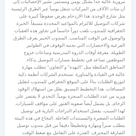
مرورية عالية جداً بشكل يومي ومستمر. تشير الإحصائيات إلى
أن مئات الآلاف من المركبات تتنقل يومياً عبر الطرق الرئيسية
مثل شارع الوحدة. هذا الازدحام يفرض ضغوطاً كبيرة على
شركات التوصيل للالتزام بالمواعيد المحددة مسبقاً. الخبرة
الجغرافية للمندوب تلعب دوراً حاسماً في تجاوز هذه العقبات
والوصول في الوقت المناسب. المندوب الخبير يعرف الطرق
الفرعية والاختصارات التي تجنبه الوقوف في الطوابير
الطويلة. معرفة أوقات الذروة المدرسية وساعات خروج
الموظفين تساعد في تخطيط مسارات التوصيل بذكاء.
المناطق المكتظة مثل “النهدة” و”التعاون” تتطلب مهارة
عالية في القيادة والمناورة. تستخدم الشركات أنظمة ذكية
لتوزيع الطلبات بناءً على الموقع الجغرافي للمندوب لتقليل
المسافات. هذا التخطيط المسبق يقلل من استهلاك الوقود
ويزيد من عدد الطلبات المنجزة يومياً. التحدي لا يقتصر على
الزحام، بل يشمل أيضاً صعوبة العثور على مواقف للسيارات.
لهذا السبب، يفضل استخدام الدراجات النارية في توصيل
الطلبات الصغيرة والمستندات العاجلة. النجاح في هذه البيئة
يتطلب صبراً ومهارة وتخطيطاً دقيقاً من قبل مندوب توصيل
الشارقة المحترف. القدرة على التعامل مع ضغط الوقت