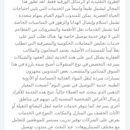
الطرود التقليدية أو الرسائل الورقية فقط. لقد تطور هذا
المجال ليشمل طيفاً واسعاً من الخدمات التي تلبي احتياجات
الحياة العصرية. يمكن للمندوب اليوم القيام بمهام متعددة
تشمل استلام وإيصال الهدايا والزهور في المناسبات الخاصة.
كما تشمل الخدمات نقل الأطعمة والمشروبات من المطاعم
التي لا توفر خدمة توصيل خاصة بها. هناك طلب كبير على
خدمات تخليص المعاملات الحكومية والمصرفية التي تتطلب
نقلاً آمناً للمستندات الأصلية. يعتمد المحامون والمكاتب
العقارية بشكل كبير على هذه الخدمة لنقل العقود والشيكات
بسرعة. التخصص في نوع المنقولات أصبح سمة بارزة في هذا
السوق المتنامي والمتشعب. بعض المندوبين مجهزون
بسيارات مبردة لنقل المواد الغذائية الحساسة أو الأدوية
الطبية. خدمة “التوصيل في نفس اليوم” أصبحت المعيار
الذهبي الذي يبحث عنه العملاء حالياً. تتيح هذه الخدمة للأفراد
إرسال الأغراض الشخصية المنسية إلى ذويهم في مناطق
أخرى بسرعة. كما تتوفر خدمات خاصة لنقل البضائع الثقيلة أو
الأثاث الخفيف بين المنازل والمكاتب. التنوع في الخدمات
يفرض على الشركات توفير تدريب مستمر للموظفين للتعامل
مع مختلف السيناريوهات. عند البحث عن مندوب توصيل