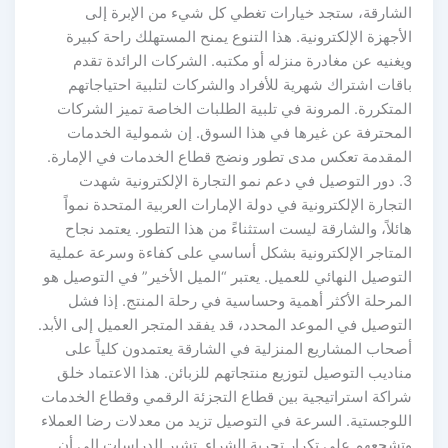
الشارقة، ستجد خيارات تغطي كل شيء من الإبرة إلى
الأجهزة الإلكترونية. هذا التنوع يمنح المستهلك راحة كبيرة
ويغنيه عن مغادرة منزله أو مكتبه. الشركات الرائدة تقدم
باقات اشتراك شهرية للأفراد والشركات لتلبية احتياجاتهم
المتكررة. المرونة في تلبية الطلبات الخاصة تميز الشركات
المحترفة عن غيرها في هذا السوق. إن شمولية الخدمات
المقدمة تعكس مدى تطور ونضج قطاع الخدمات في الإمارة.
3. دور التوصيل في دعم نمو التجارة الإلكترونية شهدت
التجارة الإلكترونية في دولة الإمارات العربية المتحدة نمواً
هائلاً، والشارقة ليست استثناءً من هذا التطور. يعتمد نجاح
المتاجر الإلكترونية بشكل أساسي على كفاءة وسرعة عملية
التوصيل النهائي للعميل. يعتبر “الميل الأخير” في التوصيل هو
المرحلة الأكثر أهمية وحساسية في رحلة المنتج. إذا فشل
التوصيل في الموعد المحدد، قد يفقد المتجر العميل إلى الأبد.
أصحاب المشاريع المنزلية في الشارقة يعتمدون كلياً على
مناديب التوصيل لتوزيع منتجاتهم للزبائن. هذا الاعتماد خلق
شراكة استراتيجية بين قطاع التجزئة الرقمي وقطاع الخدمات
اللوجستية. السرعة في التوصيل تزيد من معدلات رضا العملاء
وتشجعهم على تكرار تجربة الشراء. تشير الدراسات إلى أن