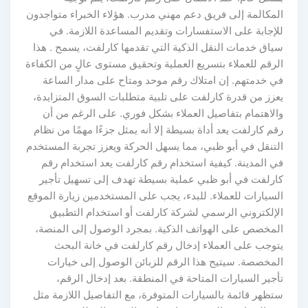
المكالمة إلى فريق دعم مهني مدرب. هؤلاء الخبراء متواجدون
للإجابة على الاستفسارات وتقديم المساعدة اللازمة. في
سياق خدمات النقل الذكية التي تقدمها كارلفت، يسمح . هذا
الرقم للعملاء بتسريع العملية وتحقيق مستوى عالٍ من الكفاءة
في خدمتهم. إن امتلاك رقم موحد ومتاح على مدار الساعة
يعزز من قدرة كارلفت على تلبية متطلبات السوق المتزايدة،
والاهتمام بتفاصيل العملاء بشكل فوري. على الرغم من أن
رقم كارلفت يعد أداة بسيطة إلا أنه يمثل جزءًا مهمًا من نظام
التنقل في أبو ظبي، مما يسهل الحركة ويعزز تجربة المستخدم
في المدينة. كيفية استخدام رقم كارلفت يعد استخدام رقم
كارلفت في أبو ظبي عملية بسيطة تهدف إلى تسهيل تأجير
السيارات للعملاء. للبدء، يجب على المستخدمين زيارة الموقع
الإلكتروني الرسمي لشركة كارلفت أو استخدام التطبيق
المخصص على الهواتف الذكية. بمجرد الوصول إلى المنصة،
يتوجب على العملاء إدخال رقم كارلفت في خانة البحث
المخصصة. سيتيح هذا الرقم للزبائن الوصول إلى خيارات
تأجير السيارات المتاحة في المنطقة. بعد إدخال الرقم،
ستظهر قائمة بالسيارات المتوفرة، مع التفاصيل اللازمة مثل