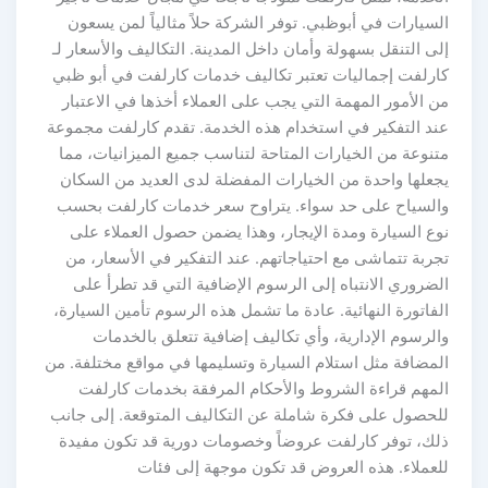
السيارات في أبوظبي. توفر الشركة حلاً مثالياً لمن يسعون
إلى التنقل بسهولة وأمان داخل المدينة. التكاليف والأسعار لـ
كارلفت إجماليات تعتبر تكاليف خدمات كارلفت في أبو ظبي
من الأمور المهمة التي يجب على العملاء أخذها في الاعتبار
عند التفكير في استخدام هذه الخدمة. تقدم كارلفت مجموعة
متنوعة من الخيارات المتاحة لتناسب جميع الميزانيات، مما
يجعلها واحدة من الخيارات المفضلة لدى العديد من السكان
والسياح على حد سواء. يتراوح سعر خدمات كارلفت بحسب
نوع السيارة ومدة الإيجار، وهذا يضمن حصول العملاء على
تجربة تتماشى مع احتياجاتهم. عند التفكير في الأسعار، من
الضروري الانتباه إلى الرسوم الإضافية التي قد تطرأ على
الفاتورة النهائية. عادة ما تشمل هذه الرسوم تأمين السيارة،
والرسوم الإدارية، وأي تكاليف إضافية تتعلق بالخدمات
المضافة مثل استلام السيارة وتسليمها في مواقع مختلفة. من
المهم قراءة الشروط والأحكام المرفقة بخدمات كارلفت
للحصول على فكرة شاملة عن التكاليف المتوقعة. إلى جانب
ذلك، توفر كارلفت عروضاً وخصومات دورية قد تكون مفيدة
للعملاء. هذه العروض قد تكون موجهة إلى فئات