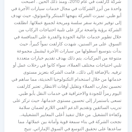
شركة كارلفت في عام 2010، ومنذ ذلك الحين . أصبحت
واحدة من أبرز الشركات في مجال خدمات سيارات الأجرة في
أبو ظبي. تميزت الشركة بنهجها المبتكر والموثوق، حيث تهدف
إلى توفير تجربة سفر سلسة ومريحة لجميع عملائها. انطلقت
الشركة برؤية واضحة تركز على تلبية احتياجات الركاب من
خلال تطوير خدمات عالية الجودة والقدرة على المنافسة في
السوق. على مر السنين، شهدت كارلفت نمواً كبيراً، حيث
بدأت بتوسيع أسطولها من سيارات الأجرة ليشمل مجموعة
متنوعة من المركبات. يتم ذلك بهدف تقديم خيارات متعددة
تلبي احتياجات مختلف العملاء، سواء كانوا في رحلات عمل أو
ترفيه. بالإضافة إلى ذلك،. قامت الشركة بتعزيز مستوى
خدماتها من خلال استخدام التكنولوجيا الحديثة، مما ساهم في
تحسين تجارب العملاء وتقليل أوقات الانتظار. تعتبر كارلفت
اليوم رمزاً للجودة والاحترافية في خدمات النقل بأبو ظبي.
تسعى باستمرار إلى تحسين مستوى خدماتها، حيث تركز على
تدريب السائقين وتقديم الدعم الفني اللازم لضمان سلامة
وكفاءة التشغيل. من خلال تنفيذ أعلى المعايير التشغيلية،.
نجحت الشركة في بناء سمعة قوية وأمانة بين عملائها، مما
ساعدها على تحقيق التوسع في السوق الإماراتي. تتيح