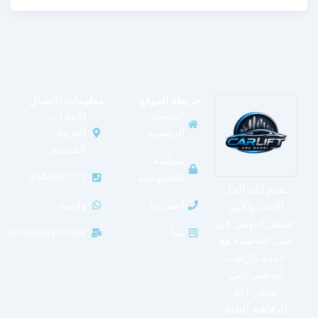
خريطة الموقع
معلومات الاتصال
الصفحة
الامارات
الرئيسية
العربية
المتحدة
سياسة
الخصوصية
0544042121
نقدم لكم الحل
اتصل بنا
واتساب
الأمثل والآمن
للتنقل اليومي في
عنا
info@carlift.click
قلب العاصمة مع
خدمة كارلفت
أبوظبي التي
تضمن لكم
الرفاهية التامة