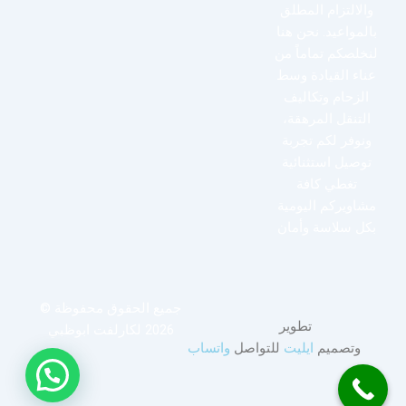
والالتزام المطلق
بالمواعيد. نحن هنا
لنخلصكم تماماً من
عناء القيادة وسط
الزحام وتكاليف
التنقل المرهقة،
ونوفر لكم تجربة
توصيل استثنائية
تغطي كافة
مشاويركم اليومية
بكل سلاسة وأمان
جميع الحقوق محفوظة ©
تطوير
2026 لكارلفت ابوظبي
وتصميم
ايليت
للتواصل
واتساب