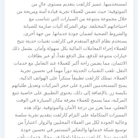
لمستخدميها. تتميز كارلفت بتقديم مستوى عالٍ من
الموثوقية؛ حيث تضمن للعملاء تجربة قيادة آمنة ومريحة من
خلال مجموعة متنوعة من السيارات التي تتناسب مع
احتياجاتهم المختلفة. توفر الشركة آليات صارمة للصيانة
والشروط الصحية لضمان جودة خدماتها. من جهة أخرى،
يستخدم نظام الدفع المتقدم في كارلفت تقنيات حديثة تتيح
للعملاء إجراء المعاملات المالية بكل سهولة وأمان. يشمل ذلك
خيارات متنوعة للدفع، مثل الدفع نقداً، أو عبر بطاقات
الائتمان، مما يضمن راحة أكبر للعملاء عند التعامل مع خدمات
النقل. تلعب التقنيات الحديثة دوراً مهماً في تحسين تجربة
العملاء. تمتلك كارلفت تطبيقاً مبتكراً على الهواتف الذكية،
يمنح المستخدمين القدرة على حجز المركبات وتعديل طلباتهم
بكبسة زر. بالإضافة إلى ذلك، يحتوي التطبيق على خاصية تتبع
المركبة، مما يسمح للعملاء معرفة مكان السيارة في الوقت
الفعلي، مما يعزز من درجة الأمان والموثوقية. تؤكد هذه
المميزات المتكاملة على التزام كارلفت بتقديم تجربة سلسة
وعالية الجودة لكل من العملاء المحليين والزوار. اعتباراً من
توسيع شبكة خدماتها والتفكير المستمر في تحسين جودة
الخدمة، تمثل كارلفت نموذجًا ناجحًا في مجال خدمات تأجير