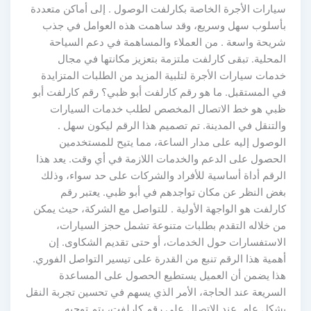
سيارات الأجرة الخاصة بكارلفت الوصول . إلى أماكن متعددة
بأسلوب سهل وسريع، وقد ساهمت هذه العوامل في جذب
شريحة واسعة . من العملاء والمساهمة في دعم السياحة
المحلية. تبقى كارلفت ملتزمة بتعزيز مكانتها في مجال
خدمات سيارات الأجرة لتلبية المزيد من الطلبات المتزايدة
في المستقبل. ما هو رقم كارلفت أبو ظبي؟ رقم كارلفت أبو
ظبي هو خط الاتصال المخصص لطلب خدمات السيارات
والتنقل في المدينة. تم تصميم هذا الرقم ليكون سهل .
الوصول إليه على مدار الساعة، مما يتيح للمستخدمين
الحصول على الدعم والخدمات اللازمة في أي وقت. يعد هذا
الرقم أداة أساسية للأفراد والشركات على حد سواء، وذلك
بغض النظر عن مكان تواجدهم في أبو ظبي. يعتبر رقم
كارلفت هو الواجهة الأولية . للتواصل مع الشركة، حيث يمكن
من خلاله التقدم بطلبات متنوعة تشمل حجز السيارات،
الاستفسارات حول الخدمات، أو حتى تقديم الشكاوى. إن
أهمية هذا الرقم تنبع من القدرة على تيسير التواصل الفوري.
هذا يضمن أن العميل يستطيع الحصول على المساعدة
السريعة عند الحاجة، الأمر الذي يسهم في تحسين تجربة النقل
بشكل عام. عند الاتصال على رقم كارلفت، يتم توجيه