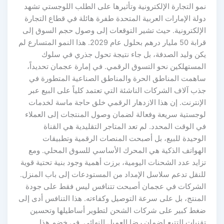
نمو التجارة الإلكترونية وتأثيرها على الطلب اللوجستي تشهد
دولة الإمارات العربية المتحدة طفرة هائلة في قطاع التجارة
الإلكترونية. حيث تشير التوقعات إلى وصول حجم السوق إلى
قرابة 50 مليار درهم بحلول عام 2029. هذا النمو المتسارع لم
يكن وليد الصدفة، بل جاء نتيجة تحول جذري في سلوك
المستهلكين نحو التسوق الرقمي. في إمارة عجمان تحديداً،
ساهمت المناطق الحرة والمناطق الصناعية المتطورة في
جذب آلاف الشركات الناشئة التي تعتمد كلياً على البيع عبر
الإنترنت. إن هذا الازدهار الرقمي خلق حاجة ماسة لخدمات
لوجستية سريعة وفعالة لضمان وصول المنتجات إلى العملاء
في الوقت المحدد. لم تعد المتاجر التقليدية هي القناة
الوحيدة للبيع، بل أصبحت المنصات الرقمية وتطبيقات
الهواتف الذكية هي المحرك الأساسي للسوق المحلي. ومع
تزايد عدد الشحنات اليومية، برزت أهمية وجود بنية تحتية قوية
للنقل تدعم سلاسل الإمداد من المستودعات إلى باب المنزل.
الشركات في عجمان أصبحت تتنافس ليس فقط على جودة
المنتج، بل على سرعة التوصيل وكفاءته. هذا التنافس أدى إلى
ضغط كبير على شركات الشحن لتطوير أساطيلها وتحسين
تقنيات التتبع لضمان رضا العميل النهائي. في خضم هذا