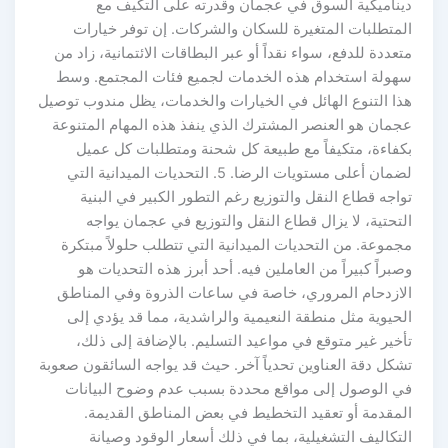
ديناميكية السوق في عجمان وقدرته على التكيف مع
المتطلبات المتغيرة للسكان والشركات. إن توفر خيارات
متعددة للدفع، سواء نقداً أو عبر البطاقات الائتمانية، زاد من
سهولة استخدام هذه الخدمات لجميع فئات المجتمع. وسط
هذا التنوع الهائل في الخيارات والخدمات، يظل مندوب توصيل
عجمان هو العنصر المشترك الذي ينفذ هذه المهام المتنوعة
بكفاءة، متكيفاً مع طبيعة كل شحنة ومتطلبات كل عميل
لضمان أعلى مستويات الرضا. 5. التحديات الميدانية التي
تواجه قطاع النقل والتوزيع رغم التطور الكبير في البنية
التحتية، لا يزال قطاع النقل والتوزيع في عجمان يواجه
مجموعة. من التحديات الميدانية التي تتطلب حلولاً مبتكرة
وصبراً كبيراً من العاملين فيه. أحد أبرز هذه التحديات هو
الازدحام المروري، خاصة في ساعات الذروة وفي المناطق
الحيوية مثل منطقة النعيمية والراشدية، مما قد يؤدي إلى
تأخير غير متوقع في مواعيد التسليم. بالإضافة إلى ذلك،
تشكل دقة العناوين تحدياً آخر. حيث قد يواجه السائقون صعوبة
في الوصول إلى مواقع محددة بسبب عدم وضوح البيانات
المقدمة أو تعقيد التخطيط في بعض المناطق القديمة.
التكاليف التشغيلية، بما في ذلك أسعار الوقود وصيانة