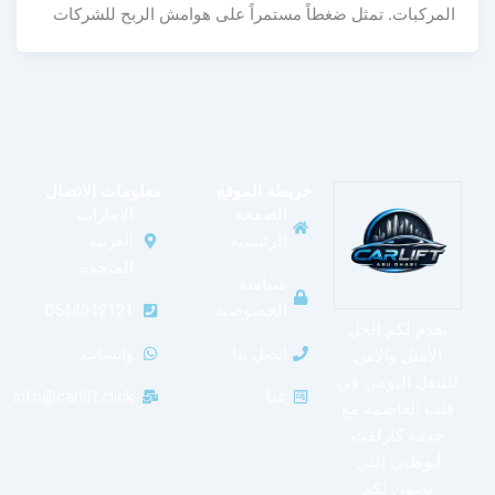
المركبات. تمثل ضغطاً مستمراً على هوامش الربح للشركات
خريطة الموقع
معلومات الاتصال
الصفحة
الامارات
الرئيسية
العربية
المتحدة
سياسة
الخصوصية
0544042121
نقدم لكم الحل
اتصل بنا
واتساب
الأمثل والآمن
للتنقل اليومي في
عنا
info@carlift.click
قلب العاصمة مع
خدمة كارلفت
أبوظبي التي
تضمن لكم