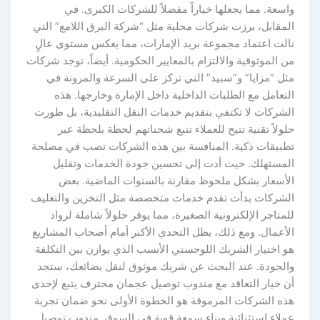
واسعة. مما يجعلها خياراً مفضلاً للشركات الكبرى. في
المقابل، برزت شركات محلية مثل “شركة البرق اللامع” التي
نالت اعتماد مجموعة بريد الإمارات، مما يعكس مستوى عالٍ
من الموثوقية والالتزام بالمعايير الحكومية. أيضاً، توجد شركات
مثل “مزايا” و”سبيد” التي تركز على السرعة والمرونة في
التعامل مع الطلبات الداخلية داخل الإمارة وخارجها. هذه
الشركات لا تكتفي بتقديم خدمات النقل التقليدية، بل طورت
حلولاً تقنية تتيح للعملاء تتبع شحناتهم لحظة بلحظة عبر
تطبيقات ذكية. المنافسة بين هذه الشركات تصب في مصلحة
المستهلك. حيث أدت إلى تحسين جودة الخدمات وتقليل
الأسعار بشكل ملحوظ مقارنة بالسنوات الماضية. بعض
الشركات بدأت تقدم خدمات متخصصة مثل التخزين والتغليف
للمتاجر الإلكترونية الصغيرة، مما يوفر حلولاً شاملة لرواد
الأعمال. ومع ذلك، يظل التحدي الأكبر أمام أصحاب المشاريع
هو اختيار الشريك اللوجستي الأنسب الذي يوازن بين التكلفة
والجودة. عند البحث عن شريك موثوق لنقل بضائعك، ستجد
أن خيار التعاقد مع مندوب توصيل عجمان محترف يتبع لإحدى
هذه الشركات المرموقة هو الخطوة الأولى نحو ضمان تجربة
عملاء استثنائية وبناء سمعة قوية في السوق. مندوب توصيل