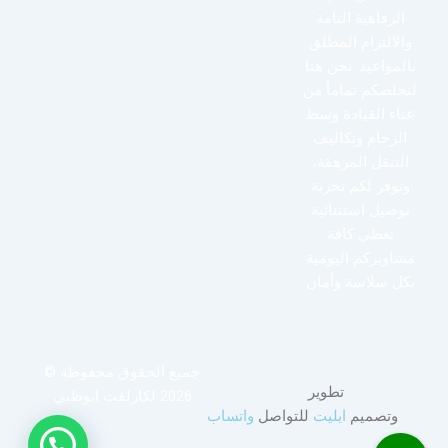
الرفاهية التامة
والالتزام المطلق
بالمواعيد. نحن هنا
لنخلصكم تماماً من
عناء القيادة وسط
الزحام وتكاليف
التنقل المرهقة،
ونوفر لكم تجربة
توصيل استثنائية
تغطي كافة
مشاويركم اليومية
بكل سلاسة وأمان
جميع الحقوق محفوظة ©
تطوير
2026 لكارلفت ابوظبي
وتصميم
ايليت
للتواصل
واتساب