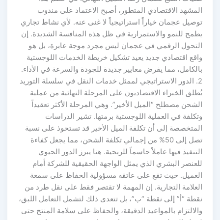
المشهد الاقتصادي المتطور، أصبح الاعتماد على مندوب
توصيل عجمان خياراً استراتيجياً لا غنى عنه. لأي نشاط تجاري
يطمح للنمو والاستمرارية في ظل هذه المنافسة الشديدة. إن
التحول الرقمي في عجمان ليس مجرد موجة عابرة، بل هو
واقع اقتصادي جديد يعيد تشكيل خريطة الخدمات اللوجستية
بالكامل، مما يفرض معايير جديدة للجودة والسرعة في الأداء.
2. الدور الاستراتيجي لممثل خدمات النقل في سلسلة التوريد
يُطلق الخبراء الاقتصاديون على المرحلة النهائية من عملية
الشحن مصطلح “الميل الأخير”. وهي المرحلة الأكثر تعقيداً
وتكلفة في العملية اللوجستية برمتها. تشير الدراسات
المتخصصة إلى أن تكلفة الميل الأخير قد تستحوذ على نسبة
تصل إلى 50% من إجمالي تكلفة الشحن، مما يجعل كفاءة
التنفيذ فيها عاملاً حاسماً للربحية. هنا يبرز الدور الحيوي
للعنصر البشري الذي يمثل الواجهة الحقيقية للشركة أمام
العميل. حيث تقع على عاتقه مسؤولية الحفاظ على سمعة
العلامة التجارية. إن المهمة لا تقتصر فقط على نقل طرد من
نقطة “أ” إلى نقطة “ب”، بل تتعدى ذلك لتشمل التعامل اللبق،
والالتزام بالمواعيد الدقيقة، والحفاظ على سلامة المنتج حتى