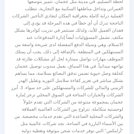
لحظة التسليم. في مدينة مثل عجمان، تتميز بتوسعها
العمراني وتداخل مناطقها السكنية مع التجارية، تتطلب
العملية دراية كاملة بجغرافية المكان لتفادي التأخير. الشركات
الناجحة تدرك أن أي خطأ في هذه المرحلة قد يؤدي إلى
فقدان العميل للأبد، ولذلك تستثمر في تدريب كوادرها بشكل
مكثف. تشمل المسؤوليات أيضاً إدارة المدفوعات عند
الاستلام، وهي وسيلة الدفع المفضلة لدى شريحة واسعة من
المستهلكين في المنطقة. بالإضافة إلى ذلك، يجب أن يمتلك
الموظف مهارات تواصل ممتازة لحل أي مشكلات طارئة قد
تواجهه ميدانياً. في هذا السياق، يعمل مندوب توصيل عجمان
كحلقة وصل حيوية تضمن تدفق البضائع بسلاسة، مما يساهم
بشكل مباشر في تعزيز كفاءة سلاسل التوريد وتقليل الهدر
الزمني والمالي للشركات والمستهلكين على حد سواء. 3. أبرز
الشركات والخيارات المتاحة في السوق المحلي تزخر إمارة
عجمان بمجموعة متنوعة من الشركات التي تقدم حلولاً
لوجستية متكاملة. تتراوح بين الشركات العالمية العملاقة
والشركات المحلية الصاعدة التي تقدم خدمات مخصصة. من
بين الأسماء البارزة في الساحة، نجد شركات عالمية مثل
“أرامكس” التي توفر خدمات شحن موثوقة وتغطية دولية