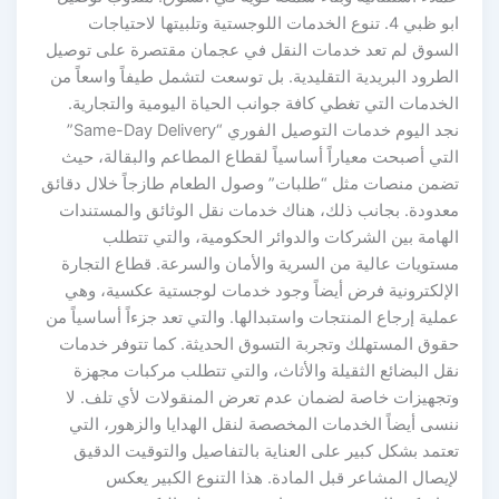
ابو ظبي 4. تنوع الخدمات اللوجستية وتلبيتها لاحتياجات
السوق لم تعد خدمات النقل في عجمان مقتصرة على توصيل
الطرود البريدية التقليدية. بل توسعت لتشمل طيفاً واسعاً من
الخدمات التي تغطي كافة جوانب الحياة اليومية والتجارية.
نجد اليوم خدمات التوصيل الفوري “Same-Day Delivery”
التي أصبحت معياراً أساسياً لقطاع المطاعم والبقالة، حيث
تضمن منصات مثل “طلبات” وصول الطعام طازجاً خلال دقائق
معدودة. بجانب ذلك، هناك خدمات نقل الوثائق والمستندات
الهامة بين الشركات والدوائر الحكومية، والتي تتطلب
مستويات عالية من السرية والأمان والسرعة. قطاع التجارة
الإلكترونية فرض أيضاً وجود خدمات لوجستية عكسية، وهي
عملية إرجاع المنتجات واستبدالها. والتي تعد جزءاً أساسياً من
حقوق المستهلك وتجربة التسوق الحديثة. كما تتوفر خدمات
نقل البضائع الثقيلة والأثاث، والتي تتطلب مركبات مجهزة
وتجهيزات خاصة لضمان عدم تعرض المنقولات لأي تلف. لا
ننسى أيضاً الخدمات المخصصة لنقل الهدايا والزهور، التي
تعتمد بشكل كبير على العناية بالتفاصيل والتوقيت الدقيق
لإيصال المشاعر قبل المادة. هذا التنوع الكبير يعكس