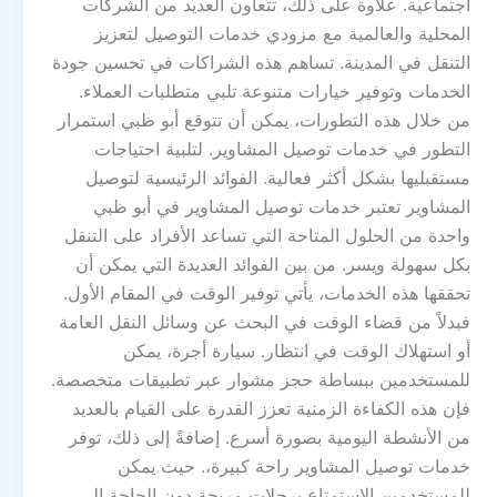
اجتماعية. علاوة على ذلك، تتعاون العديد من الشركات
المحلية والعالمية مع مزودي خدمات التوصيل لتعزيز
التنقل في المدينة. تساهم هذه الشراكات في تحسين جودة
الخدمات وتوفير خيارات متنوعة تلبي متطلبات العملاء.
من خلال هذه التطورات، يمكن أن تتوقع أبو ظبي استمرار
التطور في خدمات توصيل المشاوير. لتلبية احتياجات
مستقبليها بشكل أكثر فعالية. الفوائد الرئيسية لتوصيل
المشاوير تعتبر خدمات توصيل المشاوير في أبو ظبي
واحدة من الحلول المتاحة التي تساعد الأفراد على التنقل
بكل سهولة ويسر. من بين الفوائد العديدة التي يمكن أن
تحققها هذه الخدمات، يأتي توفير الوقت في المقام الأول.
فبدلاً من قضاء الوقت في البحث عن وسائل النقل العامة
أو استهلاك الوقت في انتظار. سيارة أجرة، يمكن
للمستخدمين ببساطة حجز مشوار عبر تطبيقات متخصصة.
فإن هذه الكفاءة الزمنية تعزز القدرة على القيام بالعديد
من الأنشطة اليومية بصورة أسرع. إضافةً إلى ذلك، توفر
خدمات توصيل المشاوير راحة كبيرة،. حيث يمكن
للمستخدمين الاستمتاع برحلات مريحة دون الحاجة إلى