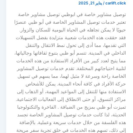
carlift.click
/
يناير 21, 2025
توصيل مشاوير خاصة في ابوظبي توصيل مشاوير خاصة
تعتبر خدمات توصيل المشاوير الخاصة في أبو ظبي عنصرًا
حيويًا لا يمكن تجاهله في الحياة اليومية للسكان والزوار.
فقد حققت هذه الخدمات شعبية متزايدة بفضل التسهيلات
التي تقدمها، مما أدى إلى تحول نمط الانتقال والتنقل
الداخلي في المدينة. تتسم أبو ظبي بتنوع ثقافاتها وجالياتها،
مما يتيح لعدد كبير من الأفراد الاستفادة من هذه الخدمات
لتلبية احتياجاتهم المختلفة. تقدم خدمات توصيل المشاوير
الخاصة راحة وسرعة لا مثيل لهما، مما يسهم في تسهيل
حركة الأفراد في كافة أنحاء المدينة. يمكن للأشخاص
الاستفادة منها للتنقل إلى المواعيد المهمة، أو الذهاب إلى
مراكز التسوق، أو حتى الانطلاق إلى الفعاليات الاجتماعية.
تميزت أبو ظبي بمزيج من الضيافة . الفاخرة والتكنولوجيا
الحديثة، لذا كانت خدمات توصيل المشاوير الخاصة تجسد
هذه الفلسفة من خلال خدمات سريعة وعملية. بالإضافة
إلى ذلك، تسهم هذه الخدمات في خلق تجربة سفر مريحة