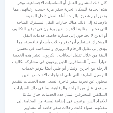
كان ذلك لمشاوير العمل أو المناسبات الاجتماعية. توفر
هذه الخدمة للسكان تجربة سفر مرنة حسب رغباتهم، مما
يحقق لهم شعورًا بالراحة أثناء التنقل داخل المدينة.
بالإضافة إلى ذلك، هناك خيارات النقل المشترك المتاحة
التي تعتبر . مثالية للأفراد الذين يرغبون في توفير التكاليف
أو الذين لا يحتاجون إلى سيارة خاصة. خدمات النقل
المشترك. تستطيع أن توفر رحلات بأسعار تنافسية، مما
يؤدي إلى تقليل الزحام المروري والمساهمة في تحسين
البيئة من خلال تقليل انبعاثات . الكربون. تعتبر هذه الخدمة
خياراً ممتازاً للمسافرين الذين يرغبون في مشاركة تكاليف
الرحلة مع آخرين. وتمتاز أبو ظبي أيضًا بتوفر خدمات
التوصيل الفارهة التي تلبي احتياجات الأشخاص الذين
يبحثون عن تجربة سفر فاخرة. تسعى هذه الخدمات لتقديم
مستوى عالٍ من الراحة والرفاهية، بما في ذلك السيارات
السائقين المحترفين. تمثل هذه الخدمات خيارًا مثاليًا
للأفراد الذين يرغبون في. إضافة لمسة من الفخامة إلى
تنقلاتهم، سواء كانت رحلات سفر خاصة أم مشاوير