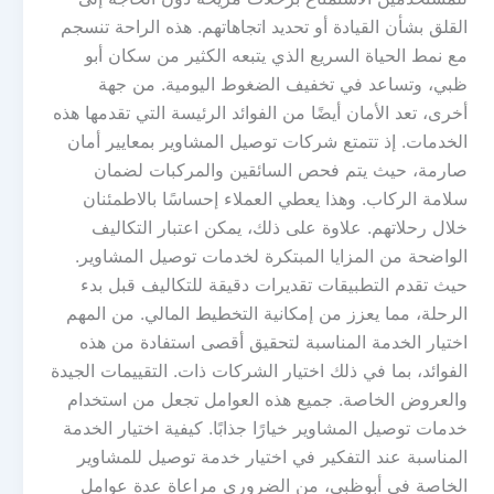
القلق بشأن القيادة أو تحديد اتجاهاتهم. هذه الراحة تنسجم
مع نمط الحياة السريع الذي يتبعه الكثير من سكان أبو
ظبي، وتساعد في تخفيف الضغوط اليومية. من جهة
أخرى، تعد الأمان أيضًا من الفوائد الرئيسة التي تقدمها هذه
الخدمات. إذ تتمتع شركات توصيل المشاوير بمعايير أمان
صارمة، حيث يتم فحص السائقين والمركبات لضمان
سلامة الركاب. وهذا يعطي العملاء إحساسًا بالاطمئنان
خلال رحلاتهم. علاوة على ذلك، يمكن اعتبار التكاليف
الواضحة من المزايا المبتكرة لخدمات توصيل المشاوير.
حيث تقدم التطبيقات تقديرات دقيقة للتكاليف قبل بدء
الرحلة، مما يعزز من إمكانية التخطيط المالي. من المهم
اختيار الخدمة المناسبة لتحقيق أقصى استفادة من هذه
الفوائد، بما في ذلك اختيار الشركات ذات. التقييمات الجيدة
والعروض الخاصة. جميع هذه العوامل تجعل من استخدام
خدمات توصيل المشاوير خيارًا جذابًا. كيفية اختيار الخدمة
المناسبة عند التفكير في اختيار خدمة توصيل للمشاوير
الخاصة في أبوظبي، من الضروري مراعاة عدة عوامل