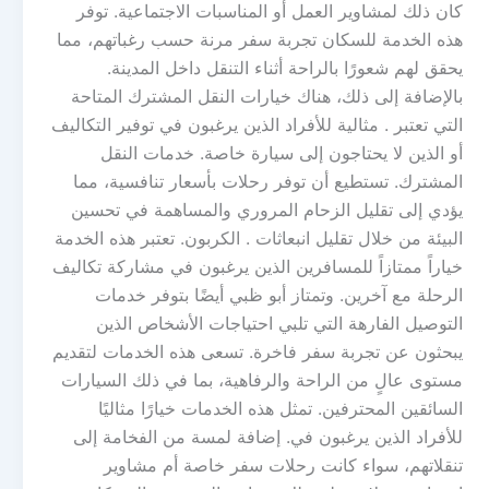
كان ذلك لمشاوير العمل أو المناسبات الاجتماعية. توفر
هذه الخدمة للسكان تجربة سفر مرنة حسب رغباتهم، مما
يحقق لهم شعورًا بالراحة أثناء التنقل داخل المدينة.
بالإضافة إلى ذلك، هناك خيارات النقل المشترك المتاحة
التي تعتبر . مثالية للأفراد الذين يرغبون في توفير التكاليف
أو الذين لا يحتاجون إلى سيارة خاصة. خدمات النقل
المشترك. تستطيع أن توفر رحلات بأسعار تنافسية، مما
يؤدي إلى تقليل الزحام المروري والمساهمة في تحسين
البيئة من خلال تقليل انبعاثات . الكربون. تعتبر هذه الخدمة
خياراً ممتازاً للمسافرين الذين يرغبون في مشاركة تكاليف
الرحلة مع آخرين. وتمتاز أبو ظبي أيضًا بتوفر خدمات
التوصيل الفارهة التي تلبي احتياجات الأشخاص الذين
يبحثون عن تجربة سفر فاخرة. تسعى هذه الخدمات لتقديم
مستوى عالٍ من الراحة والرفاهية، بما في ذلك السيارات
السائقين المحترفين. تمثل هذه الخدمات خيارًا مثاليًا
للأفراد الذين يرغبون في. إضافة لمسة من الفخامة إلى
تنقلاتهم، سواء كانت رحلات سفر خاصة أم مشاوير