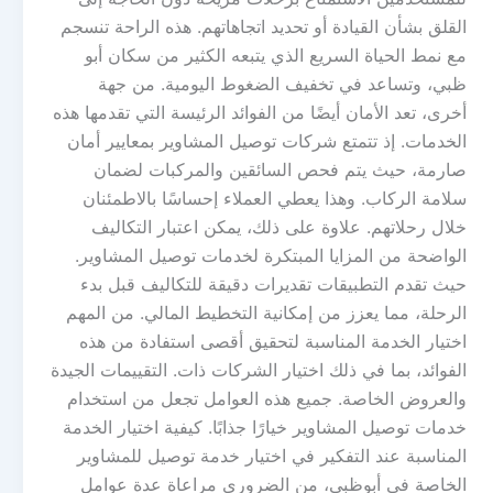
القلق بشأن القيادة أو تحديد اتجاهاتهم. هذه الراحة تنسجم
مع نمط الحياة السريع الذي يتبعه الكثير من سكان أبو
ظبي، وتساعد في تخفيف الضغوط اليومية. من جهة
أخرى، تعد الأمان أيضًا من الفوائد الرئيسة التي تقدمها هذه
الخدمات. إذ تتمتع شركات توصيل المشاوير بمعايير أمان
صارمة، حيث يتم فحص السائقين والمركبات لضمان
سلامة الركاب. وهذا يعطي العملاء إحساسًا بالاطمئنان
خلال رحلاتهم. علاوة على ذلك، يمكن اعتبار التكاليف
الواضحة من المزايا المبتكرة لخدمات توصيل المشاوير.
حيث تقدم التطبيقات تقديرات دقيقة للتكاليف قبل بدء
الرحلة، مما يعزز من إمكانية التخطيط المالي. من المهم
اختيار الخدمة المناسبة لتحقيق أقصى استفادة من هذه
الفوائد، بما في ذلك اختيار الشركات ذات. التقييمات الجيدة
والعروض الخاصة. جميع هذه العوامل تجعل من استخدام
خدمات توصيل المشاوير خيارًا جذابًا. كيفية اختيار الخدمة
المناسبة عند التفكير في اختيار خدمة توصيل للمشاوير
الخاصة في أبوظبي، من الضروري مراعاة عدة عوامل