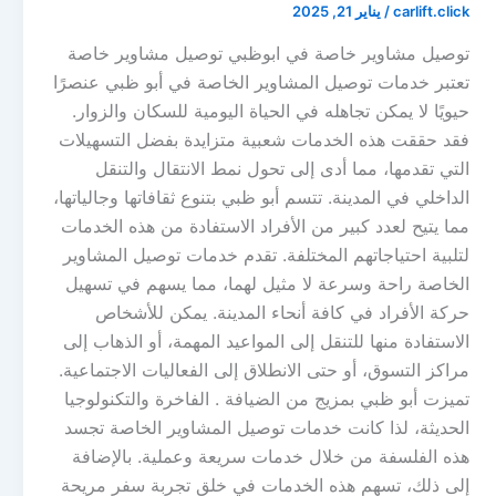
carlift.click
/
يناير 21, 2025
توصيل مشاوير خاصة في ابوظبي توصيل مشاوير خاصة
تعتبر خدمات توصيل المشاوير الخاصة في أبو ظبي عنصرًا
حيويًا لا يمكن تجاهله في الحياة اليومية للسكان والزوار.
فقد حققت هذه الخدمات شعبية متزايدة بفضل التسهيلات
التي تقدمها، مما أدى إلى تحول نمط الانتقال والتنقل
الداخلي في المدينة. تتسم أبو ظبي بتنوع ثقافاتها وجالياتها،
مما يتيح لعدد كبير من الأفراد الاستفادة من هذه الخدمات
لتلبية احتياجاتهم المختلفة. تقدم خدمات توصيل المشاوير
الخاصة راحة وسرعة لا مثيل لهما، مما يسهم في تسهيل
حركة الأفراد في كافة أنحاء المدينة. يمكن للأشخاص
الاستفادة منها للتنقل إلى المواعيد المهمة، أو الذهاب إلى
مراكز التسوق، أو حتى الانطلاق إلى الفعاليات الاجتماعية.
تميزت أبو ظبي بمزيج من الضيافة . الفاخرة والتكنولوجيا
الحديثة، لذا كانت خدمات توصيل المشاوير الخاصة تجسد
هذه الفلسفة من خلال خدمات سريعة وعملية. بالإضافة
إلى ذلك، تسهم هذه الخدمات في خلق تجربة سفر مريحة