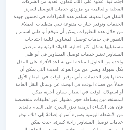
اجتماعية. علاوة على ذلك، تتعاون العديد من الشركات
المحلية والعالمية مع مزودي خدمات التوصيل لتعزيز
التنقل في المدينة. تساهم هذه الشراكات في تحسين جودة
الخدمات وتوفير خيارات متنوعة تلبي متطلبات العملاء.
من خلال هذه التطورات، يمكن أن تتوقع أبو ظبي استمرار
التطور في خدمات توصيل المشاوير. لتلبية احتياجات
مستقبليها بشكل أكثر فعالية. الفوائد الرئيسية لتوصيل
المشاوير تعتبر خدمات توصيل المشاوير في أبو ظبي
واحدة من الحلول المتاحة التي تساعد الأفراد على التنقل
بكل سهولة ويسر. من بين الفوائد العديدة التي يمكن أن
تحققها هذه الخدمات، يأتي توفير الوقت في المقام الأول.
فبدلاً من قضاء الوقت في البحث عن وسائل النقل العامة
أو استهلاك الوقت في انتظار. سيارة أجرة، يمكن
للمستخدمين ببساطة حجز مشوار عبر تطبيقات متخصصة.
فإن هذه الكفاءة الزمنية تعزز القدرة على القيام بالعديد
من الأنشطة اليومية بصورة أسرع. إضافةً إلى ذلك، توفر
خدمات توصيل المشاوير راحة كبيرة،. حيث يمكن
للمستخدمين الاستمتاع برحلات مريحة دون الحاجة إلى