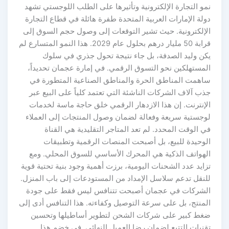
نمو التجارة الإلكترونية وتأثيرها على الطلب اللوجستي تشهد
دولة الإمارات العربية المتحدة طفرة هائلة في قطاع التجارة
الإلكترونية. حيث تشير التوقعات إلى وصول حجم السوق إلى
قرابة 50 مليار درهم بحلول عام 2029. هذا النمو المتسارع لم
يكن وليد الصدفة، بل جاء نتيجة تحول جذري في سلوك
المستهلكين نحو التسوق الرقمي. في إمارة عجمان تحديداً،
ساهمت المناطق الحرة والمناطق الصناعية المتطورة في
جذب آلاف الشركات الناشئة التي تعتمد كلياً على البيع عبر
الإنترنت. إن هذا الازدهار الرقمي خلق حاجة ماسة لخدمات
لوجستية سريعة وفعالة لضمان وصول المنتجات إلى العملاء
في الوقت المحدد. لم تعد المتاجر التقليدية هي القناة
الوحيدة للبيع، بل أصبحت المنصات الرقمية وتطبيقات
الهواتف الذكية هي المحرك الأساسي للسوق المحلي. ومع
تزايد عدد الشحنات اليومية، برزت أهمية وجود بنية تحتية قوية
للنقل تدعم سلاسل الإمداد من المستودعات إلى باب المنزل.
الشركات في عجمان أصبحت تتنافس ليس فقط على جودة
المنتج، بل على سرعة التوصيل وكفاءته. هذا التنافس أدى إلى
ضغط كبير على شركات الشحن لتطوير أساطيلها وتحسين
تقنيات التتبع لضمان رضا العميل النهائي. في خضم هذا