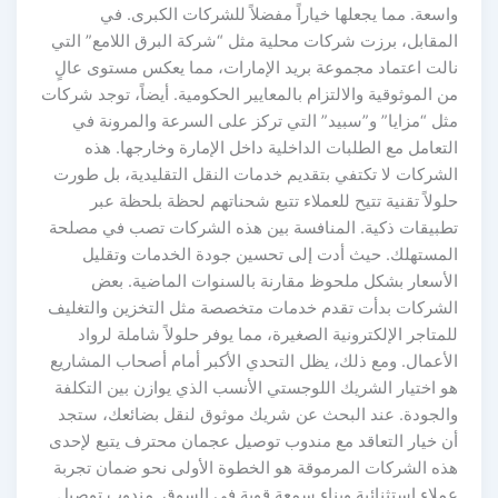
واسعة. مما يجعلها خياراً مفضلاً للشركات الكبرى. في
المقابل، برزت شركات محلية مثل “شركة البرق اللامع” التي
نالت اعتماد مجموعة بريد الإمارات، مما يعكس مستوى عالٍ
من الموثوقية والالتزام بالمعايير الحكومية. أيضاً، توجد شركات
مثل “مزايا” و”سبيد” التي تركز على السرعة والمرونة في
التعامل مع الطلبات الداخلية داخل الإمارة وخارجها. هذه
الشركات لا تكتفي بتقديم خدمات النقل التقليدية، بل طورت
حلولاً تقنية تتيح للعملاء تتبع شحناتهم لحظة بلحظة عبر
تطبيقات ذكية. المنافسة بين هذه الشركات تصب في مصلحة
المستهلك. حيث أدت إلى تحسين جودة الخدمات وتقليل
الأسعار بشكل ملحوظ مقارنة بالسنوات الماضية. بعض
الشركات بدأت تقدم خدمات متخصصة مثل التخزين والتغليف
للمتاجر الإلكترونية الصغيرة، مما يوفر حلولاً شاملة لرواد
الأعمال. ومع ذلك، يظل التحدي الأكبر أمام أصحاب المشاريع
هو اختيار الشريك اللوجستي الأنسب الذي يوازن بين التكلفة
والجودة. عند البحث عن شريك موثوق لنقل بضائعك، ستجد
أن خيار التعاقد مع مندوب توصيل عجمان محترف يتبع لإحدى
هذه الشركات المرموقة هو الخطوة الأولى نحو ضمان تجربة
عملاء استثنائية وبناء سمعة قوية في السوق. مندوب توصيل