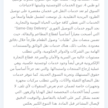
ابو ظبي 4. تنوع الخدمات اللوجستية وتلبيتها لاحتياجات
السوق لم تعد خدمات النقل في عجمان مقتصرة على توصيل
الطرود البريدية التقليدية. بل توسعت لتشمل طيفاً واسعاً من
الخدمات التي تغطي كافة جوانب الحياة اليومية والتجارية.
نجد اليوم خدمات التوصيل الفوري “Same-Day Delivery”
التي أصبحت معياراً أساسياً لقطاع المطاعم والبقالة، حيث
تضمن منصات مثل “طلبات” وصول الطعام طازجاً خلال دقائق
معدودة. بجانب ذلك، هناك خدمات نقل الوثائق والمستندات
الهامة بين الشركات والدوائر الحكومية، والتي تتطلب
مستويات عالية من السرية والأمان والسرعة. قطاع التجارة
الإلكترونية فرض أيضاً وجود خدمات لوجستية عكسية، وهي
عملية إرجاع المنتجات واستبدالها. والتي تعد جزءاً أساسياً من
حقوق المستهلك وتجربة التسوق الحديثة. كما تتوفر خدمات
نقل البضائع الثقيلة والأثاث، والتي تتطلب مركبات مجهزة
وتجهيزات خاصة لضمان عدم تعرض المنقولات لأي تلف. لا
ننسى أيضاً الخدمات المخصصة لنقل الهدايا والزهور، التي
تعتمد بشكل كبير على العناية بالتفاصيل والتوقيت الدقيق
لإيصال المشاعر قبل المادة. هذا التنوع الكبير يعكس