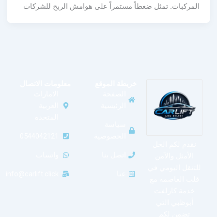
المركبات. تمثل ضغطاً مستمراً على هوامش الربح للشركات
خريطة الموقع
معلومات الاتصال
الصفحة
الامارات
الرئيسية
العربية
المتحدة
سياسة
الخصوصية
0544042121
نقدم لكم الحل
اتصل بنا
واتساب
الأمثل والآمن
للتنقل اليومي في
عنا
info@carlift.click
قلب العاصمة مع
خدمة كارلفت
أبوظبي التي
تضمن لكم