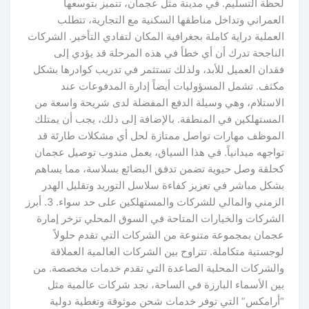
لحظة التسليم. في مدينة مثل عجمان، تتميز بتوسعها
العمراني وتداخل مناطقها السكنية مع التجارية، تتطلب
العملية دراية كاملة بجغرافية المكان لتفادي التأخير. الشركات
الناجحة تدرك أن أي خطأ في هذه المرحلة قد يؤدي إلى
فقدان العميل للأبد، ولذلك تستثمر في تدريب كوادرها بشكل
مكثف. تشمل المسؤوليات أيضاً إدارة المدفوعات عند
الاستلام، وهي وسيلة الدفع المفضلة لدى شريحة واسعة من
المستهلكين في المنطقة. بالإضافة إلى ذلك، يجب أن يمتلك
الموظف مهارات تواصل ممتازة لحل أي مشكلات طارئة قد
تواجهه ميدانياً. في هذا السياق، يعمل مندوب توصيل عجمان
كحلقة وصل حيوية تضمن تدفق البضائع بسلاسة، مما يساهم
بشكل مباشر في تعزيز كفاءة سلاسل التوريد وتقليل الهدر
الزمني والمالي للشركات والمستهلكين على حد سواء. 3. أبرز
الشركات والخيارات المتاحة في السوق المحلي تزخر إمارة
عجمان بمجموعة متنوعة من الشركات التي تقدم حلولاً
لوجستية متكاملة. تتراوح بين الشركات العالمية العملاقة
والشركات المحلية الصاعدة التي تقدم خدمات مخصصة. من
بين الأسماء البارزة في الساحة، نجد شركات عالمية مثل
“أرامكس” التي توفر خدمات شحن موثوقة وتغطية دولية