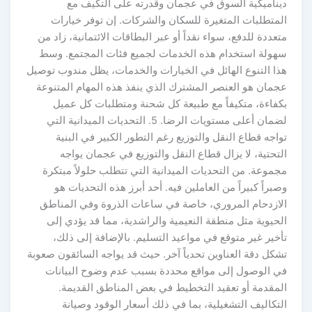
ديناميكية السوق في عجمان وقدرته على التكيف مع
المتطلبات المتغيرة للسكان والشركات. إن توفر خيارات
متعددة للدفع، سواء نقداً أو عبر البطاقات الائتمانية، زاد من
سهولة استخدام هذه الخدمات لجميع فئات المجتمع. وسط
هذا التنوع الهائل في الخيارات والخدمات، يظل مندوب توصيل
عجمان هو العنصر المشترك الذي ينفذ هذه المهام المتنوعة
بكفاءة، متكيفاً مع طبيعة كل شحنة ومتطلبات كل عميل
لضمان أعلى مستويات الرضا. 5. التحديات الميدانية التي
تواجه قطاع النقل والتوزيع رغم التطور الكبير في البنية
التحتية، لا يزال قطاع النقل والتوزيع في عجمان يواجه
مجموعة. من التحديات الميدانية التي تتطلب حلولاً مبتكرة
وصبراً كبيراً من العاملين فيه. أحد أبرز هذه التحديات هو
الازدحام المروري، خاصة في ساعات الذروة وفي المناطق
الحيوية مثل منطقة النعيمية والراشدية، مما قد يؤدي إلى
تأخير غير متوقع في مواعيد التسليم. بالإضافة إلى ذلك،
تشكل دقة العناوين تحدياً آخر. حيث قد يواجه السائقون صعوبة
في الوصول إلى مواقع محددة بسبب عدم وضوح البيانات
المقدمة أو تعقيد التخطيط في بعض المناطق القديمة.
التكاليف التشغيلية، بما في ذلك أسعار الوقود وصيانة