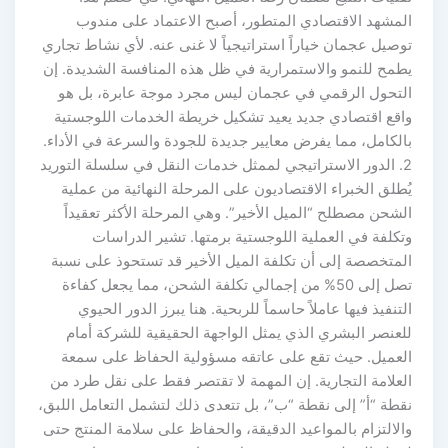
المشهد الاقتصادي المتطور، أصبح الاعتماد على مندوب
توصيل عجمان خياراً استراتيجياً لا غنى عنه. لأي نشاط تجاري
يطمح للنمو والاستمرارية في ظل هذه المنافسة الشديدة. إن
التحول الرقمي في عجمان ليس مجرد موجة عابرة، بل هو
واقع اقتصادي جديد يعيد تشكيل خريطة الخدمات اللوجستية
بالكامل، مما يفرض معايير جديدة للجودة والسرعة في الأداء.
2. الدور الاستراتيجي لممثل خدمات النقل في سلسلة التوريد
يُطلق الخبراء الاقتصاديون على المرحلة النهائية من عملية
الشحن مصطلح “الميل الأخير”. وهي المرحلة الأكثر تعقيداً
وتكلفة في العملية اللوجستية برمتها. تشير الدراسات
المتخصصة إلى أن تكلفة الميل الأخير قد تستحوذ على نسبة
تصل إلى 50% من إجمالي تكلفة الشحن، مما يجعل كفاءة
التنفيذ فيها عاملاً حاسماً للربحية. هنا يبرز الدور الحيوي
للعنصر البشري الذي يمثل الواجهة الحقيقية للشركة أمام
العميل. حيث تقع على عاتقه مسؤولية الحفاظ على سمعة
العلامة التجارية. إن المهمة لا تقتصر فقط على نقل طرد من
نقطة “أ” إلى نقطة “ب”، بل تتعدى ذلك لتشمل التعامل اللبق،
والالتزام بالمواعيد الدقيقة، والحفاظ على سلامة المنتج حتى