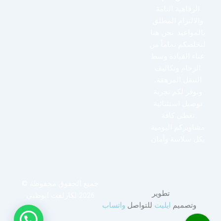
الرفاهية التامة
والالتزام المطلق
بالمواعيد. نحن هنا
لنخلصكم تماماً من
عناء القيادة وسط
الزحام وتكاليف
التنقل المرهقة،
ونوفر لكم تجربة
توصيل استثنائية
تغطي كافة
مشاويركم اليومية
بكل سلاسة وأمان
جميع الحقوق محفوظة ©
تطوير
2026 لكارلفت ابوظبي
وتصميم
ايليت
للتواصل
واتساب