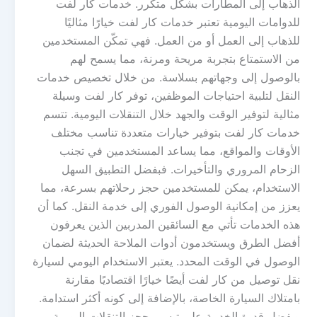
الذهاب إلى المطارات بشكل متكرر. خدمات كار لفت
للدوامات اليومية تعتبر خدمات كار لفت خيارًا مثاليًا
للذهاب إلى العمل أو من العمل. فهي تمكّن المستخدمين
من الاستمتاع بتجربة مريحة ومرنة، مما يسمح لهم
بالوصول إلى وجهاتهم بسلاسة. من خلال تخصيص خدمات
النقل لتلبية احتياجات الموظفين، توفر كار لفت وسيلة
مثالية لتوفير الوقت والجهد خلال التنقلات اليومية. تتسم
خدمات كار لفت بتوفير خيارات متعددة تناسب مختلف
الأوقات والمواقع، مما يساعد المستخدمين في تجنب
الزحام المروري والتأخيرات. فبفضل التطبيق السهل
الاستخدام، يمكن للمستخدمين حجز رحلاتهم بسرعة، مما
يعزز من إمكانية الوصول الفوري إلى خدمة النقل. كما أن
هذه الخدمات تأتي مع السائقين المدربين الذين يعرفون
أفضل الطرق ويستخدمون أدوات الملاحة الحديثة لضمان
الوصول في الوقت المحدد. يعتبر الاستخدام اليومي لسيارة
نقل توصيل من كار لفت أيضًا خيارًا اقتصاديًا مقارنة
بامتلاك السيارة الخاصة، بالإضافة إلى كونه أكثر استدامة.
وبفضل قدرة الخدمة على تيسير حجز التنقلات اليومية،