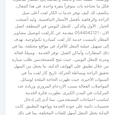
فكل ما تحتاجه بات متوفراً بنقرة واحدة. في هذا المقال،
بنكشف لك كيف توفر خدما.ت الكار لفت أعلى سبل
الراحة والرفاهية بأفضل الأسعار التنافسية، وليه أصبحت
الخيار . الأول والذكي . للتنقل اليومي في المنطقة. اتصل
الان : 0544042121 مقدمة عن كارلفت لتوصيل مشاوير
المطار تأسست خدمة كار لفت كمبادرة تكنولوجية. تهدف
إلى تسهيل عملية التنقل للأفراد في مواقع مختلفة، بما في
ذلك المطارات وأماكن العمل. توفر الخدمة . وسيلةً فعالة
ومرنة للتنقل اليومي،. حيث تتيح للمستخدمين طلب سيارة
من خلال تطبيق على الهواتف الذكية، ما يجعل من السهل
تحقيق الراحة وبساطة الحركة. تاريخ كار لفت بدأ في
السنوات الأخيرة، حيث ظهرت الحاجة الملحة لوسائل.
المواصلات الفعالة بسبب الازدحام المروري وزيادة عدد
المركبات في المدن الكبرى. تطورت فكرة الخدمة
لتناسب احتياجات المستخدمين، مما أدى إلى إدخال
تحسينات دائمة على جودة الخدمة وواجهة التطبيق. كانت
البداية بجعل التنقل أسهل للفئات المختلفة، بما في ذلك