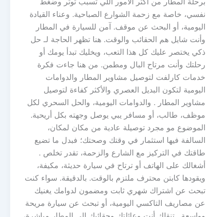
برحلة المطار من أكثر الأمور اللي تسبب توتر وضغط
نفسي، خاصة مع زحمة الشوارع الصباحية. وعناء القيادة
اليومية، أو البحث عن موقف. آمن للسيارة في المطار
وأنت شايل هم الحقائب والوقت. هنا تظهر الحاجة لـ حل
ذكي يختصر عليك كل هذا التعب، ويخليك تبدأ يومك أو
رحلتك وأنت مرتاح البال ومطمن. من هنا جاءت فكرة
خدمات كارلفت لتوصيل مشاوير المطار والدوامات
اليومية لتكون البديل العصري والأكثر كفاءة لتوصيل
مشاوير المطار . والدوامات اليومية، والحل السحري لكل
موظف، طالب، أو مسافر يبي يوصل وجهته بكل أريحية.
الموضوع مو مجرد توصيلة عادية من مكان لمكان،
السالفة فيها استثمار في وقتك وصحتك؛ فبدل ما تضيع
طاقتك في التركيز مع الشارع والزحمة، تقدر تخلص .
أشغالك على الهاتف أو ترتاح في سيارة حديثة، مكيفة،
ويقودها كابتن محترف ملتزم بالوقت. بالدقيقة. سواء كنت
تبحث عن اشتراك شهري ثابت ومضمون لدوامك يغنيك
عن مصاريف التاكسي اليومية، أو تبحث عن سيارة مريحة
وواسعة . تنقلك أنت وعائلتك وحقائبك إلى المطار مباشرة،