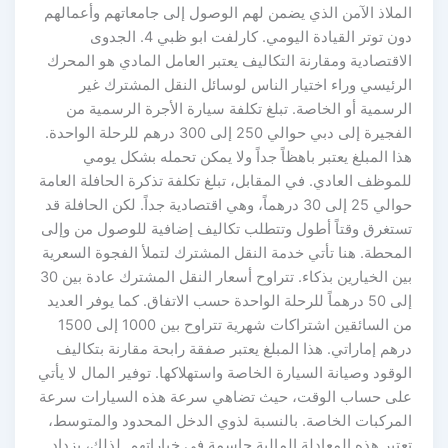
الملاذ الآمن الذي يضمن لهم الوصول إلى جامعاتهم وأعمالهم
دون توتر القيادة اليومي. كارلفت ابو ظبي 4. الجدوى
الاقتصادية ومقارنة التكاليف يعتبر العامل المادي هو المحرك
الرئيسي وراء اختيار الناس لوسائل النقل المشترك غير
الرسمية أو الخاصة. تبلغ تكلفة سيارة الأجرة الرسمية من
الفجيرة إلى دبي حوالي 250 إلى 300 درهم للرحلة الواحدة.
هذا المبلغ يعتبر باهظاً جداً ولا يمكن تحمله بشكل يومي
للموظف العادي. في المقابل، تبلغ تكلفة تذكرة الحافلة العامة
حوالي 25 إلى 30 درهماً، وهي اقتصادية جداً. لكن الحافلة قد
تستغرق وقتاً أطول وتتطلب تكاليف إضافية للوصول من وإلى
المحطة. هنا تأتي خدمة النقل المشترك لتملأ الفجوة السعرية
بين الخيارين بذكاء. تتراوح أسعار النقل المشترك عادة بين 30
إلى 50 درهماً للرحلة الواحدة حسب الاتفاق. كما يوفر العديد
من السائقين اشتراكات شهرية تتراوح بين 1000 إلى 1500
درهم إماراتي. هذا المبلغ يعتبر صفقة رابحة مقارنة بتكاليف
الوقود وصيانة السيارة الخاصة واستهلاكها. توفير المال لا يأتي
على حساب الوقت، حيث تضاهي سرعة هذه السيارات سرعة
المركبات الخاصة. بالنسبة لذوي الدخل المحدود والمتوسط،
تعتبر هذه المعادلة المالية حاسمة في خياراتهم. لذلك، يزداد