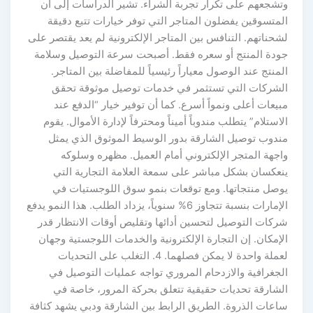
وتشجعهم على تكرار تجربة الشراء. تشير الدراسات إلى أن
المتسوقين يفضلون المتاجر التي توفر خيارات تتبع دقيقة
لشحناتهم. التنافس بين المتاجر الإلكترونية لم يعد يقتصر على
جودة المنتج أو سعره فقط. أصبحت سرعة التوصيل وسلامة
المنتج عند الوصول معياراً رئيسياً للمفاضلة بين المتاجر.
الشركات التي تستثمر في خدمات توصيل موثوقة تحقق
مبيعات أعلى ونمواً أسرع. كما أن توفير خيار “الدفع عند
الاستلام” يتطلب مندوباً أميناً ومحترفاً لإدارة الأموال. يقوم
مندوب توصيل الشارقة بدور الوسيط الموثوق الذي يمثل
واجهة المتجر الإلكتروني أمام العميل. مظهره وسلوكه
ينعكسان بشكل مباشر على سمعة العلامة التجارية التي
يوصل منتجاتها. ومع توقعات بنمو سوق اللوجستيات في
الإمارات بنسبة تتجاوز 6% سنوياً، يزداد الطلب. هذا النمو يدفع
شركات التوصيل لتحسين أدائها وتقليص أوقات الانتظار قدر
الإمكان. إن التجارة الإلكترونية والخدمات اللوجستية وجهان
لعملة واحدة لا يمكن فصلهما. 4. التغلب على التحديات
الجغرافية والازدحام المروري تواجه عمليات التوصيل في
الشارقة تحديات حقيقية تتعلق بحركة المرور، خاصة في
ساعات الذروة. الطريق الرابط بين الشارقة ودبي يشهد كثافة