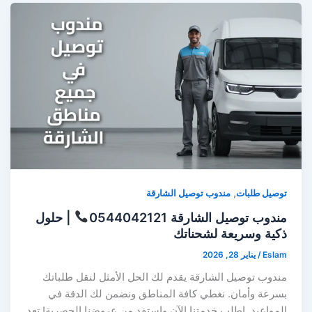
,
توصيل طلبات
مندوب توصيل الشارقة
مندوب توصيل الشارقة 0544042121
| حلول
ذكية وسريعة لشحناتك
Eslam
/
يناير 28, 2026
مندوب توصيل الشارقة يقدم لك الحل الأمثل لنقل طلباتك
بسرعة وأمان. نغطي كافة المناطق ونضمن لك الدقة في
المواعيد. اطلب خدمتنا الآن واستفد من عروضنا الحصرية! تعد