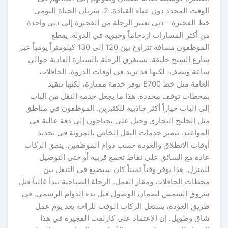
الوقت المحدد دون عناء القيادة. 2. شريان الحياة اليومي:
خط الفجيرة – دبي تعتبر الرحلة من الفجيرة إلى دبي واحدة
من أكثر المسارات ازدحاماً وحيوية في الدولة. يقطع
الموظفون مسافة تتراوح بين 120 إلى 130 كيلومتراً يومياً عبر
شارع الشيخ خليفة. تستغرق الرحلة بالسيارة العادية حوالي
ساعة ونصف، لكنها قد تزيد في أوقات الذروة. الحافلات
العامة مثل خط E700 توفر خدمة ممتازة، لكنها تتقيد
بمحطات توقف محددة. هذا ما يجعل خدمة النقل من الباب
إلى الباب خياراً أكثر جاذبية للكثيرين. الموظفون في مناطق
مثل الخليج التجاري وجبل علي يحتاجون إلى دقة عالية في
المواعيد. تتميز خدمات النقل الخاص بالمرونة في تحديد
أوقات الانطلاق والعودة حسب دوام الموظفين. يتفق الركاب
عادة مع السائق على نقاط تجمع قريبة أو حتى التوصيل
للمنزل. هذا يوفر وقتاً ثميناً كان سيضيع في التنقل بين
محطات الحافلات ومقار العمل. الرحلة الصباحية تبدأ غالباً قبل
شروق الشمس لضمان الوصول قبل بدء الدوام الرسمي. في
طريق العودة، يستغل الركاب الوقت للراحة بعد يوم عمل
شاق وطويل. إن الاعتماد على كارلفت الفجيرة في هذا