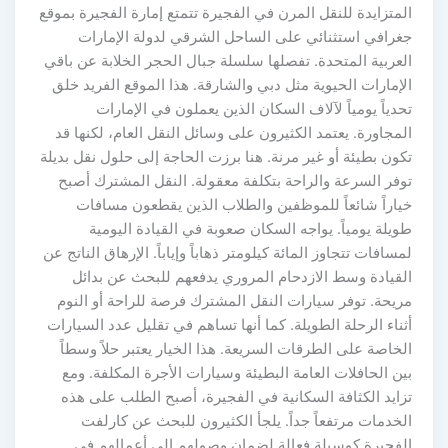
المتزايدة للنقل المرن في الفجيرة تتمتع إمارة الفجيرة بموقع
جغرافي استثنائي على الساحل الشرقي لدولة الإمارات
العربية المتحدة. تفصلها سلسلة جبال الحجر الخلابة عن باقي
الإمارات الحيوية مثل دبي والشارقة. هذا الموقع الفريد خلق
تحدياً يومياً لآلاف السكان الذين يعملون في الإمارات
المجاورة. يعتمد الكثيرون على وسائل النقل العام، لكنها قد
تكون بطيئة أو غير مرنة. هنا برزت الحاجة إلى حلول نقل بديلة
توفر السرعة والراحة بتكلفة معقولة. النقل المشترك أصبح
خياراً شائعاً للموظفين والطلاب الذين يقطعون مسافات
طويلة يومياً. يواجه السكان صعوبة في القيادة اليومية
لمسافات تتجاوز المائة كيلومتر ذهاباً وإياباً. الإرهاق الناتج عن
القيادة وسط الازدحام المروري يدفعهم للبحث عن بدائل
مريحة. توفر سيارات النقل المشترك فرصة للراحة أو النوم
أثناء الرحلة الطويلة. كما أنها تساهم في تقليل عدد السيارات
الخاصة على الطرقات السريعة. هذا الخيار يعتبر حلاً وسطاً
بين الحافلات العامة البطيئة وسيارات الأجرة المكلفة. ومع
تزايد الكثافة السكانية في الفجيرة، أصبح الطلب على هذه
الخدمات مرتفعاً جداً. يلجأ الكثيرون للبحث عن كارلفت
الفجيرة كوسيلة فعالة لضمان وصولهم إلى أعمالهم في