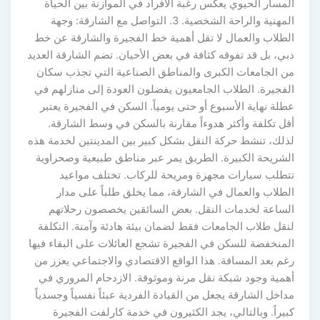
المسار الحيوي يعكس رغبة الأفراد في الموازنة بين الحياة
المهنية والراحة الشخصية. 3. التواصل مع الشارقة: وجهة
الطلاب والعمال لا تقل أهمية خط الفجيرة والشارقة عن خط
دبي، بل قد تفوقه كثافة في بعض الأحيان. تضم الشارقة العديد
من الجامعات الكبرى والمناطق الصناعية التي تجذب سكان
الفجيرة. الطلاب الجامعيون يفضلون العودة إلى منازلهم في
عطلة نهاية الأسبوع أو حتى يومياً. السكن في الفجيرة يعتبر
أقل تكلفة وأكثر هدوءاً مقارنة بالسكن في وسط الشارقة.
لذلك، تنشط حركة النقل بشكل كبير بين المدينتين لخدمة هذه
الشريحة الكبيرة. الطريق يمر عبر مناطق طبيعية وصحراوية
تتطلب سيارات مجهزة ومريحة للركاب. تختلف مواعيد
الطلاب والعمال في الشارقة، مما يخلق طلباً على مدار
الساعة لخدمات النقل. بعض السائقين يخصصون رحلاتهم
لنقل طلاب الجامعات فقط لضمان بيئة هادئة وآمنة. التكلفة
المنخفضة للسكن في الفجيرة تشجع العائلات على البقاء فيها
رغم بعد المسافة. هذا الواقع الاقتصادي والاجتماعي يعزز من
أهمية وجود شبكة نقل مرنة وموثوقة. الازدحام المروري في
مداخل الشارقة يجعل من القيادة الفردية عبئاً نفسياً وجسدياً
كبيراً. وبالتالي، يجد الكثيرون في خدمة كارلفت الفجيرة