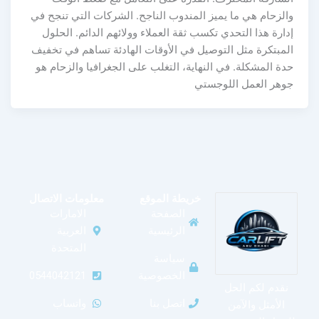
والزحام هي ما يميز المندوب الناجح. الشركات التي تنجح في
إدارة هذا التحدي تكسب ثقة العملاء وولائهم الدائم. الحلول
المبتكرة مثل التوصيل في الأوقات الهادئة تساهم في تخفيف
حدة المشكلة. في النهاية، التغلب على الجغرافيا والزحام هو
جوهر العمل اللوجستي
خريطة الموقع
معلومات الاتصال
الصفحة
الامارات
الرئيسية
العربية
المتحدة
سياسة
الخصوصية
0544042121
نقدم لكم الحل
اتصل بنا
واتساب
الأمثل والآمن