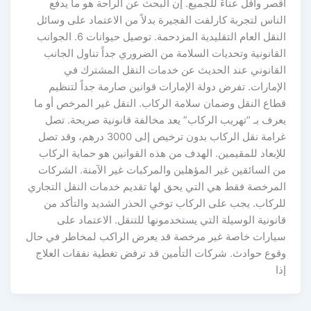
أقصر وأقل عناءً للجميع. إن البحث عن الراحة هو ما يدفع
الناس لتجربة كارلفت الفجيرة بدلاً من الاعتماد على وسائل
النقل العام التقليدية المزدحمة. توصيل حيوانات 6. الجوانب
القانونية وتحديات السلامة من الضروري جداً تناول الجانب
القانوني عند الحديث عن خدمات النقل المشترك في
الإمارات. تفرض دولة الإمارات قوانين صارمة جداً لتنظيم
قطاع النقل وضمان سلامة الركاب. النقل غير المرخص أو ما
يعرف بـ “تهريب الركاب” يعد مخالفة قانونية صريحة. تصل
غرامة نقل الركاب بدون ترخيص إلى 3000 درهم، وقد تصل
للإبعاد للمقيمين. الهدف من هذه القوانين هو حماية الركاب
من السائقين غير المؤهلين والمركبات غير الآمنة. الشركات
المرخصة فقط هي التي يحق لها تقديم خدمات النقل التجاري
للركاب. يجب على الركاب توخي الحذر الشديد والتأكد من
قانونية الوسيلة التي يستخدمونها للتنقل. الاعتماد على
سيارات خاصة غير مرخصة قد يعرض الراكب لمخاطر في حال
وقوع حوادث. شركات التأمين قد ترفض تغطية نفقات العلاج
إذا