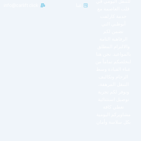
للتنقل اليومي في
عنا
info@carlift.click
قلب العاصمة مع
خدمة كارلفت
أبوظبي التي
تضمن لكم
الرفاهية التامة
والالتزام المطلق
بالمواعيد. نحن هنا
لنخلصكم تماماً من
عناء القيادة وسط
الزحام وتكاليف
التنقل المرهقة،
ونوفر لكم تجربة
توصيل استثنائية
تغطي كافة
مشاويركم اليومية
بكل سلاسة وأمان