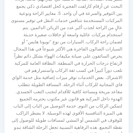
البحث عن أرقام كارلفت الفجيرة كحل اقتصادي ذكي يجمع
بين التوفير والسرعة في آن واحد. 5. معايير الراحة ونوعية
المركبات المستخدمة تتنافس خدمات النقل في توفير مستوى
عالٍ من الراحة لجذب أكبر عدد من الزبائن الدائمين. يتم
استخدام مركبات عائلية واسعة أو حافلات صغيرة حديثة
لضمان راحة الركاب. السيارات من نوع “تويوتا هايس” أو
السيارات الصالون الفاخرة هي الأكثر شيوعاً في هذا المجال.
يحرص السائقون على صيانة مكيفات الهواء بشكل دائم نظراً
لارتفاع درجات الحرارة في المنطقة. النظافة العامة للمركبة
تلعب دوراً كبيراً في كسب ثقة الركاب واستمرارهم في
الاشتراك. بعض الخدمات توفر ميزات إضافية مثل خدمة الواي
فاي المجانية للركاب أثناء الرحلة. المسافة الطويلة تتطلب
مقاعد مريحة ومساحة كافية للأقدام لتجنب التعب الجسدي.
الهدوء داخل المركبة هو قانون غير مكتوب يحترمه الجميع
لتمكين الركاب من النوم. خدمة التوصيل من الباب إلى الباب
هي الميزة التنافسية الأقوى لهذه الوسيلة. لا يضطر الراكب
للوقوف في الشمس أو المشي لمسافات طويلة للوصول إلى
نقطة التجمع. هذه الرفاهية النسبية تجعل الرحلة الشاقة تبدو