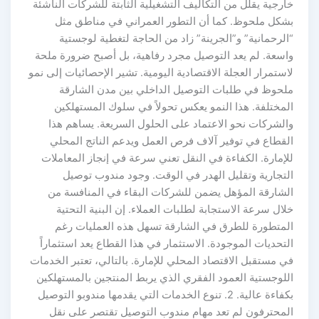
خارجية يقلل من التكاليف التشغيلية الثابتة للشركات الناشئة
بشكل ملحوظ. كما أن التطور العمراني في مناطق مثل
“الرحمانية” و”الجرينة” زاد من الحاجة لتغطية لوجستية
واسعة. لم يعد التوصيل مجرد رفاهية، بل أصبح ضرورة ملحة
لاستمرار العجلة الاقتصادية اليومية. تشير الإحصائيات إلى نمو
ملحوظ في طلبات التوصيل الداخلي بين مدن الشارقة
المختلفة. هذا النمو يعكس تحولاً في سلوك المستهلكين
والشركات نحو الاعتماد على الحلول السريعة. يساهم هذا
القطاع في توفير آلاف فرص العمل ويدعم الناتج المحلي
للإمارة. الكفاءة في النقل تعني سرعة في إنجاز المعاملات
التجارية وتقليل الهدر في الوقت. وجود مندوب توصيل
الشارقة المؤهل يضمن للشركات البقاء في المنافسة من
خلال سرعة الاستجابة لطلبات العملاء. إن البنية التحتية
المتطورة للطرق في الشارقة تسهل هذه العمليات رغم
التحديات الموجودة. الاستثمار في هذا القطاع يعد استثماراً
في مستقبل الاقتصاد المحلي للإمارة. بالتالي، تعتبر الخدمات
اللوجستية العمود الفقري الذي يربط المنتجين بالمستهلكين
بكفاءة عالية. 2. تنوع الخدمات التي يقدمها مندوبو التوصيل
المحترفون لم تعد مهام مندوب التوصيل تقتصر على نقل