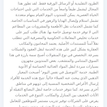
الطرود التقليدية أو الرسائل الورقية فقط. لقد تطور هذا
المجال ليشمل طيفاً واسعاً من الخدمات التي تلبي احتياجات
الحياة العصرية. يمكن للمندوب اليوم القيام بمهام متعددة
تشمل استلام وإيصال الهدايا والزهور في المناسبات الخاصة.
كما تشمل الخدمات نقل الأطعمة والمشروبات من المطاعم
التي لا توفر خدمة توصيل خاصة بها. هناك طلب كبير على
خدمات تخليص المعاملات الحكومية والمصرفية التي تتطلب
نقلاً آمناً للمستندات الأصلية. يعتمد المحامون والمكاتب
العقارية بشكل كبير على هذه الخدمة لنقل العقود والشيكات
بسرعة. التخصص في نوع المنقولات أصبح سمة بارزة في هذا
السوق المتنامي والمتشعب. بعض المندوبين مجهزون
بسيارات مبردة لنقل المواد الغذائية الحساسة أو الأدوية
الطبية. خدمة “التوصيل في نفس اليوم” أصبحت المعيار
الذهبي الذي يبحث عنه العملاء حالياً. تتيح هذه الخدمة للأفراد
إرسال الأغراض الشخصية المنسية إلى ذويهم في مناطق
أخرى بسرعة. كما تتوفر خدمات خاصة لنقل البضائع الثقيلة أو
الأثاث الخفيف بين المنازل والمكاتب. التنوع في الخدمات
يفرض على الشركات توفير تدريب مستمر للموظفين للتعامل
مع مختلف السيناريوهات. عند البحث عن مندوب توصيل