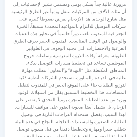
مرورية عالية جداً بشكل يومي ومستمر. تشير الإحصائيات إلى
أن مئات الآلاف من المركبات تتنقل يومياً عبر الطرق الرئيسية
مثل شارع الوحدة. هذا الازدحام يفرض ضغوطاً كبيرة على
شركات التوصيل للالتزام بالمواعيد المحددة مسبقاً. الخبرة
الجغرافية للمندوب تلعب دوراً حاسماً في تجاوز هذه العقبات
والوصول في الوقت المناسب. المندوب الخبير يعرف الطرق
الفرعية والاختصارات التي تجنبه الوقوف في الطوابير
الطويلة. معرفة أوقات الذروة المدرسية وساعات خروج
الموظفين تساعد في تخطيط مسارات التوصيل بذكاء.
المناطق المكتظة مثل “النهدة” و”التعاون” تتطلب مهارة
عالية في القيادة والمناورة. تستخدم الشركات أنظمة ذكية
لتوزيع الطلبات بناءً على الموقع الجغرافي للمندوب لتقليل
المسافات. هذا التخطيط المسبق يقلل من استهلاك الوقود
ويزيد من عدد الطلبات المنجزة يومياً. التحدي لا يقتصر على
الزحام، بل يشمل أيضاً صعوبة العثور على مواقف للسيارات.
لهذا السبب، يفضل استخدام الدراجات النارية في توصيل
الطلبات الصغيرة والمستندات العاجلة. النجاح في هذه البيئة
يتطلب صبراً ومهارة وتخطيطاً دقيقاً من قبل مندوب توصيل
الشارقة المحترف. القدرة على التعامل مع ضغط الوقت