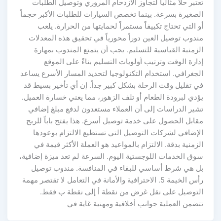
تعتبر حلاً مثالياً لتجاوز الازدحام المروري وتوصيل الطلبات
الصغيرة بسرعة. بينما تخصص السيارات للطلبات الأكبر حجماً
أو التي تحتاج تكييفاً مستمراً لحمايتها من الحرارة. يلعب
مندوب توصيل العين دوراً محورياً في تحقيق هذه المعدلات
الزمنية القياسية للتسليم. يجب أن يتمتع المندوب بمهارة
إدارة الوقت وترتيب أولويات التسليم بناءً على الموقع
الجغرافي. استخدام التكنولوجيا لتحديد المسار الأسرع يساعد
في تقليل وقت الرحلة بشكل كبير جداً. إن أي تأخير بسيط قد
يؤدي لبرودة الطعام أو تلف الزهور، مما يعني خسارة العميل.
تشير الدراسات إلى أن العملاء مستعدون لدفع مبلغ إضافي
مقابل الحصول على خدمة توصيل أسرع. هذا يفتح باباً للربح
الإضافي لشركات التوصيل التي تستطيع الالتزام بوعودها
الزمنية بدقة. الالتزام بالمواعيد هو العملة الأكثر قيمة في
سوق الخدمات اللوجستية اليوم. السرعة لم تعد ميزة إضافية،
بل هي شرط أساسي للبقاء في المنافسة. مندوب توصيل
رأس الخيمة 5. الاحترافية والأمانة في التعامل لا تقتصر مهمة
التوصيل على نقل غرض من نقطة أ إلى نقطة ب فقط.
تتضمن العملية جوانب أخلاقية ومهنية غاية في