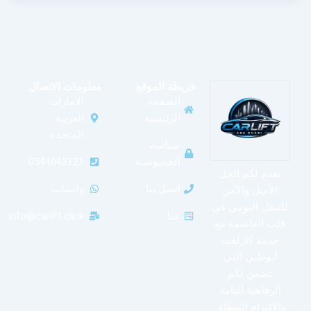
خريطة الموقع
معلومات الاتصال
الصفحة
الامارات
الرئيسية
العربية
المتحدة
سياسة
الخصوصية
0544042121
نقدم لكم الحل
اتصل بنا
واتساب
الأمثل والآمن
للتنقل اليومي في
عنا
info@carlift.click
قلب العاصمة مع
خدمة كارلفت
أبوظبي التي
تضمن لكم
الرفاهية التامة
والالتزام المطلق