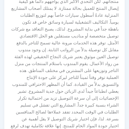
منتجاتهم. لكن التحدي الأكبر الذي يواجههم دائماً هو كيفية
إيصال المنتج للعميل بحالة ممتازة. لا يمتلك أصحاب المشاريع
المنزلية عادةً أسطول سيارات خاصاً بهم لتوزيع الطلبات
يومياً. التكاليف التشغيلية لسيارة وسائق خاص قد تكون
باهظة جداً في بداية المشروع. لذلك، يصبح التعاقد مع شركات
توصيل متخصصة أو مناديب مستقلين هو الحل الاقتصادي
الأمثل. توفر هذه الخدمات مرونة عالية تسمح للتاجر بالدفع
مقابل كل توصيلة بدلاً من الرواتب الثابتة. إن وجود مندوب
توصيل العين موثوق يعتبر شريك النجاح الحقيقي لهذه الفئة
من رواد الأعمال. يقوم المندوب باستلام المنتجات من منزل
التاجر وتوزيعها على المشترين في مختلف المناطق. هذه
العملية توفر وقتاً ثميناً للتاجر ليركز على جودة الإنتاج
والتسويق بدلاً من القيادة. كما أن المظهر الاحترافي للمندوب
يعطي انطباعاً جيداً لدى الزبائن حول جدية المشروع. تشير
الإحصائيات إلى أن سرعة التوصيل تزيد من احتمالية تكرار
الشراء بنسبة كبيرة جداً. المشاريع التي تفشل في تسليم
الطلبات في الوقت المحدد تفقد عملاءها لصالح المنافسين
بسرعة. لذا، فإن اختيار شريك التوصيل لا يقل أهمية عن
اختيار جودة المواد الخام للمنتج. إنها علاقة تكاملية تهدف لرفع