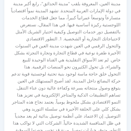
مدينة العين، المعروفة بلقب “مدينة الحدائق”، رابع أكبر مدينة
في دولة الإمارات العربية المتحدة. تشهد المدينة نمواً اقتصادياً
متسارعاً وتوسعاً عمرانياً كبيراً، مما جعل قطاع الخدمات
اللوجستية ركيزة أساسية فيها. في هذا المقال، نستعرض
بالتفصيل دور خدمات التوصيل وكيفية اختيار الشريك الأمثل
لاحتياجاتك التجارية أو الشخصية. 1. التطور الاقتصادي
والتحول الرقمي في العين شهدت مدينة العين في السنوات
الأخيرة طفرة نوعية في قطاع التجارة وتجارة التجزئة بشكل
خاص. لم تعد الأسواق التقليدية هي القناة الوحيدة للبيع
والشراء، بل تحول الكثيرون نحو المنصات الرقمية. هذا
التحول خلق حاجة ماسة لوجود بنية تحتية لوجستية قوية تدعم
حركة البضائع داخل المدينة. لقد أصبح المستهلك في العين
يتوقع وصول منتجاته بسرعة وكفاءة عالية دون عناء التنقل.
تساهم التطبيقات الذكية والمتاجر الإلكترونية في تعزيز هذا
النمو الاقتصادي بشكل ملحوظ يومياً. يعتمد نجاح هذه المتاجر
بشكل كلي على الحلقة الأخيرة في سلسلة التوريد وهي
التوصيل. إن الاعتماد على أنظمة توصيل بدائية لم يعد مجدياً
في ظل المنافسة الشديدة حالياً. الشركات التي لا تواكب هذا
التطور وتوفر خيارات توصيل مرنة قد تخسر حصتها السوقية.