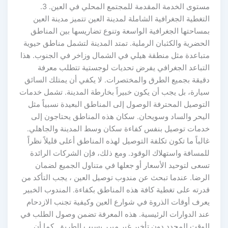
مستوى الخدمة المقدمة للمجتمع المحلي في العين. 3.
التغطية الجغرافية الشاملة لمدينة العين تتميز مدينة العين
بمساحتها الجغرافية الواسعة وتنوع تضاريسها بين المناطق
الحضرية والكثبان الرملية. تمتد المدينة لتشمل مناطق حيوية
متباعدة مثل منطقة هيلي في الشمال وزاخر في الجنوب. هذا
التباعد الجغرافي يفرض تحديات لوجستية تتطلب معرفة
دقيقة بجميع الطرق والمختصرات. لا يكفي أن يمتلك السائق
سيارة، بل يجب أن يكون خبيراً بخارطة المدينة. تشمل خدمات
التوصيل المحترفة الوصول إلى المناطق البعيدة نسبياً مثل
اليحر والساد وسويحان. سكان هذه المناطق يحتاجون إلى
خدمات توصيل بنفس كفاءة سكان وسط المدينة والجاهلي.
غالباً ما تكون تكلفة التوصيل لهذه المناطق أعلى قليلاً نظراً
للمسافة واستهلاك الوقود. ومع ذلك، فإن الشركات الرائدة
تسعى لتوحيد الأسعار أو جعلها في متناول الجميع لضمان
الرضا. عندما تبحث عن مندوب توصيل العين ، يجب التأكد من
قدرته على تغطية كافة هذه المناطق بكفاءة. المندوب الخبير
يعرف أوقات الذروة في شوارع العين وكيفية تجنب الازدحام
عند الدوارات الرئيسية. هذه المعرفة تضمن وصول الطلب في
الوقت المحدد دون تأخير غير مبرر بسبب الطريق. كما أن