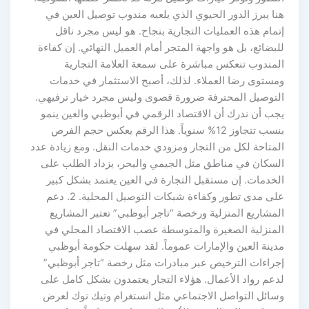
هنا يبرز الدور الحيوي الذي يلعبه مندوب توصيل العين في
إتمام هذه العمليات التجارية بنجاح. هو ليس مجرد ناقل
للبضائع، بل هو واجهة المتجر أمام العميل النهائي. إن كفاءة
المندوب تنعكس مباشرة على سمعة العلامة التجارية
ومستوى رضا العملاء. لذلك، أصبح الاستثمار في خدمات
التوصيل المحترفة ضرورة قصوى وليس مجرد خيار ترفيهي.
يجب أن ندرك أن الاقتصاد الرقمي في أبوظبي والعين ينمو
بنسب تتجاوز 12% سنوياً. هذا الرقم يعكس حجم الفرص
المتاحة لكل من التجار ومزودي خدمات النقل. ومع زيادة عدد
السكان في مناطق مثل الجيمي واليحر، يزداد الطلب على
الخدمات. إن مستقبل التجارة في العين يعتمد بشكل كبير
على مدى تطور وكفاءة شبكات التوصيل المحلية. 2. دعم
المشاريع المنزلية ورخصة “تاجر أبوظبي” تعتبر المشاريع
المنزلية الصغيرة والمتوسطة عصب الاقتصاد المحلي في
مدينة العين والإمارات عموماً. لقد سهلت حكومة أبوظبي
إجراءات الترخيص عبر مبادرات مثل رخصة “تاجر أبوظبي”
لدعم رواد الأعمال. هؤلاء التجار يعتمدون بشكل كامل على
وسائل التواصل الاجتماعي مثل انستغرام وتيك توك لعرض