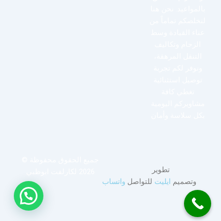
بالمواعيد. نحن هنا
لنخلصكم تماماً من
عناء القيادة وسط
الزحام وتكاليف
التنقل المرهقة،
ونوفر لكم تجربة
توصيل استثنائية
تغطي كافة
مشاويركم اليومية
بكل سلاسة وأمان
جميع الحقوق محفوظة ©
تطوير
2026 لكارلفت ابوظبي
وتصميم
ايليت
للتواصل
واتساب