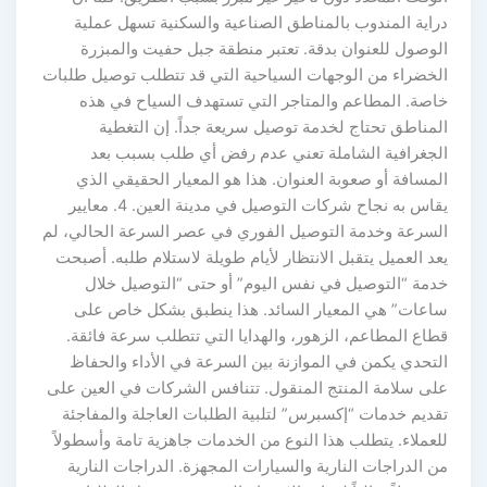
دراية المندوب بالمناطق الصناعية والسكنية تسهل عملية
الوصول للعنوان بدقة. تعتبر منطقة جبل حفيت والمبزرة
الخضراء من الوجهات السياحية التي قد تتطلب توصيل طلبات
خاصة. المطاعم والمتاجر التي تستهدف السياح في هذه
المناطق تحتاج لخدمة توصيل سريعة جداً. إن التغطية
الجغرافية الشاملة تعني عدم رفض أي طلب بسبب بعد
المسافة أو صعوبة العنوان. هذا هو المعيار الحقيقي الذي
يقاس به نجاح شركات التوصيل في مدينة العين. 4. معايير
السرعة وخدمة التوصيل الفوري في عصر السرعة الحالي، لم
يعد العميل يتقبل الانتظار لأيام طويلة لاستلام طلبه. أصبحت
خدمة “التوصيل في نفس اليوم” أو حتى “التوصيل خلال
ساعات” هي المعيار السائد. هذا ينطبق بشكل خاص على
قطاع المطاعم، الزهور، والهدايا التي تتطلب سرعة فائقة.
التحدي يكمن في الموازنة بين السرعة في الأداء والحفاظ
على سلامة المنتج المنقول. تتنافس الشركات في العين على
تقديم خدمات “إكسبرس” لتلبية الطلبات العاجلة والمفاجئة
للعملاء. يتطلب هذا النوع من الخدمات جاهزية تامة وأسطولاً
من الدراجات النارية والسيارات المجهزة. الدراجات النارية