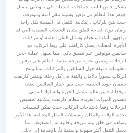
بشكل خاص لتلبية احتياجات السيدات في بابوظبي. يتمثل
جوهر هذا النظام في توفير وسيلة تنقل آمنة وموثوقة،
حيث يتيح للركاب . إمكانية التنقل في المدينة بكل راحة
وأمان دون الحاجة للقلق بشأن التحديات التقليدية التي قد
تواجههن أثناء استخدام وسائل النقل العامة أو مركبات
الأجرة المعتادة. يعمل كارلفت على ربط الركاب مع
سائقين موثوقين عبر تطبيق ذكي، مما يسهل عملية حجز
الرحلات ويضمن تجربة مريحة. يعتمد النظام على توفير
معلومات دقيقة حول السائقين والمركبات، مما يمنح
الركاب شعوراً بالأمان والثقة في كل رحلة. ويتميز كارلفت
بضمان جودة الخدمة، حيث يتم اختيار السائقين بعناية
ووفقاً لمعايير عالية تشمل الخبرة والسلوك المهني.
تتضمن الميزات الفريدة لنظام كارلفت إمكانية تخصيص
الرحلات وفقاً لاحتياجات الركاب، حيث يمكن للسيدات
تحديد الوقت والمكان وتفضيلات التنقل المختلفة. هذا الأمر
يساهم في خلق بيئة مريحة وخالية من الضغوط، مما
يجعل التنقل أكثر سهولة واستمتاعاً. بالإضافة إلى ذلك،