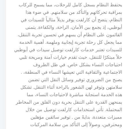
يحتفظ النظام بسجل كامل للرحلات، مما يسمح للركاب
بمراقبة تحركاتهم والتأكد من سلامتهم. في ضوء هذا
النظام، يتضح أن كارلفت يوفر بديلاً مثالياً للسيدات في
أبوظبي، إذ يجمع بين الأمان، الراحة، والكفاءة. يتمنى
القائمون على النظام أن يسهم في تحسين تجربة التنقل،
مما يجعل كل رحلة تجربة إيجابية وملهمة. أهمية الخدمة
للسيدات تعتبر خدمات كارلفت توصيل سيدات في أبوظبي
حلاً مبتكرًا للتنقل، حيث تقدم خيارات آمنة ومريحة تلبي
احتياجات النساء بشكل خاص. في ظل الظروف
الاجتماعية والثقافية التي تعيشها النساء في المنطقة، .
يصبح من الضروري توفير وسائل النقل التي تضمن
سلامتهن وتوفر لهن الشعور بالراحة أثناء التنقل. تشكل
هذه الخدمة استجابة مباشرة لاحتياجات النساء، مما
يمنحهن القدرة على التنقل بحرية دون القلق من المخاطر
المحتملة. تأتي استخدامات كارلفت توصيل من خلال
مميزات متعددة، بدايةً من . توفير سائقين مؤهلين
ومحترفين، وصولاً إلى التأكد من سلامة المركبات