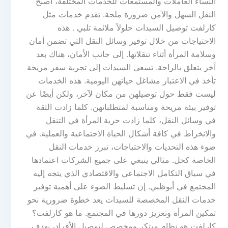
النساء العاملات والمستمعات للخدمات المختلفة، أصبح
النقل السهل والآمن ضرورة ملحة. تقدم خدمات مثل
كارلفت توصيل السيدات حلولاً ملائمة تلبي . هذه
الاحتياجات من خلال توفير وسائل النقل التي تضمن أمان
وسلامة المرأة أثناء تنقلاتها. إلى جانب الأمان، هناك بعد
آخر يتعلق بالراحة. تسعى السيدات إلى تجربة سفر مريحة
تأخذ في الاعتبار مشاغل حياتهن اليومية. هذه الخدمات
ليست فقط حول توصيلهن من مكان لآخر، ولكن أيضًا عن
توفير بيئة مريحة ومناسبة لمتطلباتهن. كلما زادت الثقة
في وسائل النقل، كلما زادت حرية المرأة في التنقل
والانخراط في كافة أشكال الحياة الاجتماعية والعملية. في
ضوء هذه التحديات والاحتياجات، تبرز خدمات النقل
الخاصة كحل. مثالي ينبغي على جميع الشركات اعتمادها
في سياق التكامل الاجتماعي والاقتصادي الذي يتجه إليه
المجتمع في أبوظبي. إن تسليط الضوء على أهمية توفير
خدمات النقل المخصصة للسيدات يعد خطوة ضرورية نحو
تمكين المرأة وتعزيز دورها في المجتمع. ما هو كارلفت؟
كارلفت هو نظام مبتكر ومخصص لتوصيل الأفراد، يهدف