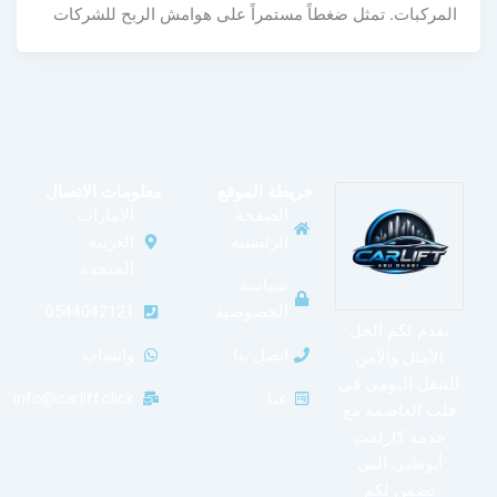
المركبات. تمثل ضغطاً مستمراً على هوامش الربح للشركات
خريطة الموقع
معلومات الاتصال
الصفحة
الامارات
الرئيسية
العربية
المتحدة
سياسة
الخصوصية
0544042121
نقدم لكم الحل
اتصل بنا
واتساب
الأمثل والآمن
للتنقل اليومي في
عنا
info@carlift.click
قلب العاصمة مع
خدمة كارلفت
أبوظبي التي
تضمن لكم