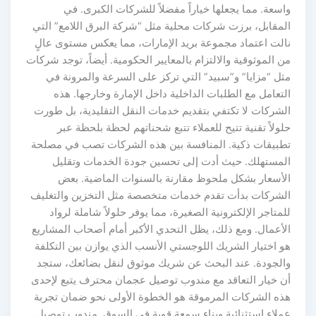
واسعة. مما يجعلها خياراً مفضلاً للشركات الكبرى. في
المقابل، برزت شركات محلية مثل “شركة البرق اللامع” التي
نالت اعتماد مجموعة بريد الإمارات، مما يعكس مستوى عالٍ
من الموثوقية والالتزام بالمعايير الحكومية. أيضاً، توجد شركات
مثل “مزايا” و”سبيد” التي تركز على السرعة والمرونة في
التعامل مع الطلبات الداخلية داخل الإمارة وخارجها. هذه
الشركات لا تكتفي بتقديم خدمات النقل التقليدية، بل طورت
حلولاً تقنية تتيح للعملاء تتبع شحناتهم لحظة بلحظة عبر
تطبيقات ذكية. المنافسة بين هذه الشركات تصب في مصلحة
المستهلك. حيث أدت إلى تحسين جودة الخدمات وتقليل
الأسعار بشكل ملحوظ مقارنة بالسنوات الماضية. بعض
الشركات بدأت تقدم خدمات متخصصة مثل التخزين والتغليف
للمتاجر الإلكترونية الصغيرة، مما يوفر حلولاً شاملة لرواد
الأعمال. ومع ذلك، يظل التحدي الأكبر أمام أصحاب المشاريع
هو اختيار الشريك اللوجستي الأنسب الذي يوازن بين التكلفة
والجودة. عند البحث عن شريك موثوق لنقل بضائعك، ستجد
أن خيار التعاقد مع مندوب توصيل عجمان محترف يتبع لإحدى
هذه الشركات المرموقة هو الخطوة الأولى نحو ضمان تجربة
عملاء استثنائية وبناء سمعة قوية في السوق. مندوب توصيل