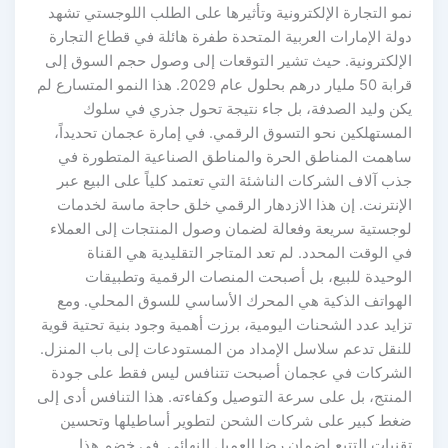
نمو التجارة الإلكترونية وتأثيرها على الطلب اللوجستي تشهد
دولة الإمارات العربية المتحدة طفرة هائلة في قطاع التجارة
الإلكترونية. حيث تشير التوقعات إلى وصول حجم السوق إلى
قرابة 50 مليار درهم بحلول عام 2029. هذا النمو المتسارع لم
يكن وليد الصدفة، بل جاء نتيجة تحول جذري في سلوك
المستهلكين نحو التسوق الرقمي. في إمارة عجمان تحديداً،
ساهمت المناطق الحرة والمناطق الصناعية المتطورة في
جذب آلاف الشركات الناشئة التي تعتمد كلياً على البيع عبر
الإنترنت. إن هذا الازدهار الرقمي خلق حاجة ماسة لخدمات
لوجستية سريعة وفعالة لضمان وصول المنتجات إلى العملاء
في الوقت المحدد. لم تعد المتاجر التقليدية هي القناة
الوحيدة للبيع، بل أصبحت المنصات الرقمية وتطبيقات
الهواتف الذكية هي المحرك الأساسي للسوق المحلي. ومع
تزايد عدد الشحنات اليومية، برزت أهمية وجود بنية تحتية قوية
للنقل تدعم سلاسل الإمداد من المستودعات إلى باب المنزل.
الشركات في عجمان أصبحت تتنافس ليس فقط على جودة
المنتج، بل على سرعة التوصيل وكفاءته. هذا التنافس أدى إلى
ضغط كبير على شركات الشحن لتطوير أساطيلها وتحسين
تقنيات التتبع لضمان رضا العميل النهائي. في خضم هذا