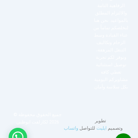
الرفاهية التامة
والالتزام المطلق
بالمواعيد. نحن هنا
لنخلصكم تماماً من
عناء القيادة وسط
الزحام وتكاليف
التنقل المرهقة،
ونوفر لكم تجربة
توصيل استثنائية
تغطي كافة
مشاويركم اليومية
بكل سلاسة وأمان
جميع الحقوق محفوظة ©
تطوير
2026 لكارلفت ابوظبي
وتصميم
ايليت
للتواصل
واتساب