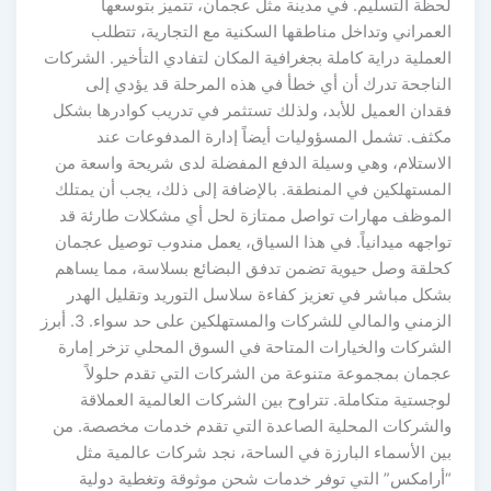
لحظة التسليم. في مدينة مثل عجمان، تتميز بتوسعها
العمراني وتداخل مناطقها السكنية مع التجارية، تتطلب
العملية دراية كاملة بجغرافية المكان لتفادي التأخير. الشركات
الناجحة تدرك أن أي خطأ في هذه المرحلة قد يؤدي إلى
فقدان العميل للأبد، ولذلك تستثمر في تدريب كوادرها بشكل
مكثف. تشمل المسؤوليات أيضاً إدارة المدفوعات عند
الاستلام، وهي وسيلة الدفع المفضلة لدى شريحة واسعة من
المستهلكين في المنطقة. بالإضافة إلى ذلك، يجب أن يمتلك
الموظف مهارات تواصل ممتازة لحل أي مشكلات طارئة قد
تواجهه ميدانياً. في هذا السياق، يعمل مندوب توصيل عجمان
كحلقة وصل حيوية تضمن تدفق البضائع بسلاسة، مما يساهم
بشكل مباشر في تعزيز كفاءة سلاسل التوريد وتقليل الهدر
الزمني والمالي للشركات والمستهلكين على حد سواء. 3. أبرز
الشركات والخيارات المتاحة في السوق المحلي تزخر إمارة
عجمان بمجموعة متنوعة من الشركات التي تقدم حلولاً
لوجستية متكاملة. تتراوح بين الشركات العالمية العملاقة
والشركات المحلية الصاعدة التي تقدم خدمات مخصصة. من
بين الأسماء البارزة في الساحة، نجد شركات عالمية مثل
“أرامكس” التي توفر خدمات شحن موثوقة وتغطية دولية