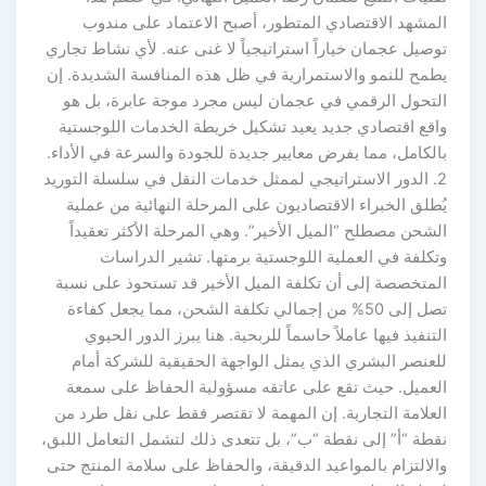
المشهد الاقتصادي المتطور، أصبح الاعتماد على مندوب
توصيل عجمان خياراً استراتيجياً لا غنى عنه. لأي نشاط تجاري
يطمح للنمو والاستمرارية في ظل هذه المنافسة الشديدة. إن
التحول الرقمي في عجمان ليس مجرد موجة عابرة، بل هو
واقع اقتصادي جديد يعيد تشكيل خريطة الخدمات اللوجستية
بالكامل، مما يفرض معايير جديدة للجودة والسرعة في الأداء.
2. الدور الاستراتيجي لممثل خدمات النقل في سلسلة التوريد
يُطلق الخبراء الاقتصاديون على المرحلة النهائية من عملية
الشحن مصطلح “الميل الأخير”. وهي المرحلة الأكثر تعقيداً
وتكلفة في العملية اللوجستية برمتها. تشير الدراسات
المتخصصة إلى أن تكلفة الميل الأخير قد تستحوذ على نسبة
تصل إلى 50% من إجمالي تكلفة الشحن، مما يجعل كفاءة
التنفيذ فيها عاملاً حاسماً للربحية. هنا يبرز الدور الحيوي
للعنصر البشري الذي يمثل الواجهة الحقيقية للشركة أمام
العميل. حيث تقع على عاتقه مسؤولية الحفاظ على سمعة
العلامة التجارية. إن المهمة لا تقتصر فقط على نقل طرد من
نقطة “أ” إلى نقطة “ب”، بل تتعدى ذلك لتشمل التعامل اللبق،
والالتزام بالمواعيد الدقيقة، والحفاظ على سلامة المنتج حتى