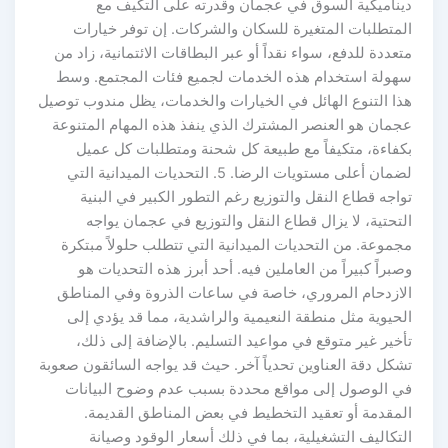
ديناميكية السوق في عجمان وقدرته على التكيف مع
المتطلبات المتغيرة للسكان والشركات. إن توفر خيارات
متعددة للدفع، سواء نقداً أو عبر البطاقات الائتمانية، زاد من
سهولة استخدام هذه الخدمات لجميع فئات المجتمع. وسط
هذا التنوع الهائل في الخيارات والخدمات، يظل مندوب توصيل
عجمان هو العنصر المشترك الذي ينفذ هذه المهام المتنوعة
بكفاءة، متكيفاً مع طبيعة كل شحنة ومتطلبات كل عميل
لضمان أعلى مستويات الرضا. 5. التحديات الميدانية التي
تواجه قطاع النقل والتوزيع رغم التطور الكبير في البنية
التحتية، لا يزال قطاع النقل والتوزيع في عجمان يواجه
مجموعة. من التحديات الميدانية التي تتطلب حلولاً مبتكرة
وصبراً كبيراً من العاملين فيه. أحد أبرز هذه التحديات هو
الازدحام المروري، خاصة في ساعات الذروة وفي المناطق
الحيوية مثل منطقة النعيمية والراشدية، مما قد يؤدي إلى
تأخير غير متوقع في مواعيد التسليم. بالإضافة إلى ذلك،
تشكل دقة العناوين تحدياً آخر. حيث قد يواجه السائقون صعوبة
في الوصول إلى مواقع محددة بسبب عدم وضوح البيانات
المقدمة أو تعقيد التخطيط في بعض المناطق القديمة.
التكاليف التشغيلية، بما في ذلك أسعار الوقود وصيانة