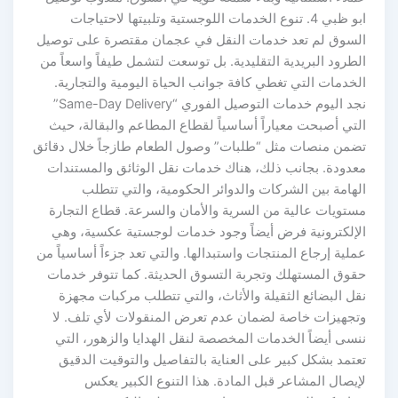
ابو ظبي 4. تنوع الخدمات اللوجستية وتلبيتها لاحتياجات
السوق لم تعد خدمات النقل في عجمان مقتصرة على توصيل
الطرود البريدية التقليدية. بل توسعت لتشمل طيفاً واسعاً من
الخدمات التي تغطي كافة جوانب الحياة اليومية والتجارية.
نجد اليوم خدمات التوصيل الفوري “Same-Day Delivery”
التي أصبحت معياراً أساسياً لقطاع المطاعم والبقالة، حيث
تضمن منصات مثل “طلبات” وصول الطعام طازجاً خلال دقائق
معدودة. بجانب ذلك، هناك خدمات نقل الوثائق والمستندات
الهامة بين الشركات والدوائر الحكومية، والتي تتطلب
مستويات عالية من السرية والأمان والسرعة. قطاع التجارة
الإلكترونية فرض أيضاً وجود خدمات لوجستية عكسية، وهي
عملية إرجاع المنتجات واستبدالها. والتي تعد جزءاً أساسياً من
حقوق المستهلك وتجربة التسوق الحديثة. كما تتوفر خدمات
نقل البضائع الثقيلة والأثاث، والتي تتطلب مركبات مجهزة
وتجهيزات خاصة لضمان عدم تعرض المنقولات لأي تلف. لا
ننسى أيضاً الخدمات المخصصة لنقل الهدايا والزهور، التي
تعتمد بشكل كبير على العناية بالتفاصيل والتوقيت الدقيق
لإيصال المشاعر قبل المادة. هذا التنوع الكبير يعكس