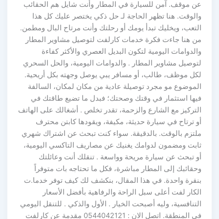
عن موقف. آمن للسيارة في المطار وأنت شايل هم الحقائب
والوقت. هنا تظهر الحاجة لـ حل ذكي يختصر عليك كل هذا
التعب، ويخليك تبدأ يومك أو رحلتك وأنت مرتاح البال ومطمن.
من هنا جاءت فكرة خدمات كارلفت لتوصيل مشاوير المطار
والدوامات اليومية لتكون البديل العصري والأكثر كفاءة
لتوصيل مشاوير المطار . والدوامات اليومية، والحل السحري
لكل موظف، طالب، أو مسافر يبي يوصل وجهته بكل أريحية.
الموضوع مو مجرد توصيلة عادية من مكان لمكان، السالفة
فيها استثمار في وقتك وصحتك؛ فبدل ما تضيع طاقتك في
التركيز مع الشارع والزحمة، تقدر تخلص . أشغالك على الهاتف
أو ترتاح في سيارة حديثة، مكيفة، ويقودها كابتن محترف
ملتزم بالوقت. بالدقيقة. سواء كنت تبحث عن اشتراك شهري
ثابت ومضمون لدوامك يغنيك عن مصاريف التاكسي اليومية،
أو تبحث عن سيارة مريحة وواسعة . تنقلك أنت وعائلتك
وحقائبك إلى المطار مباشرة، فكل ما تحتاجه بات متوفراً
بنقرة واحدة. في هذا المقال، بنكشف لك كيف توفر خدما.ت
الكار لفت أعلى سبل الراحة والرفاهية بأفضل الأسعار
التنافسية، وليه أصبحت الخيار . الأول والذكي . للتنقل اليومي
في المنطقة. اتصل الان : 0544042121 مقدمة عن كارلفت