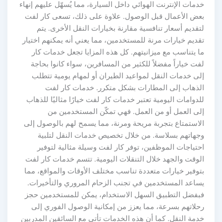
خدمات الإنترنت الهوائي داخل السيارة، مما يُسهّل عليهم إنهاء
بعض الأعمال قبل الوصول. علاوة على ذلك، تسعى كار لفت
لتقديم أسعار تنافسية مقارنة بخيارات النقل الأخرى. يتم
تقديم خيارات مرنة للمستخدمين، مما يعني أنه يمكنهم اختيار
ما يتناسب مع ميزانيتهم. كل هذه المزايا تجعل خدمات كار
لفت خياراً مفضلاً للكثير من المسافرين، سواء كانوا بحاجة
إلى خدمات النقل لمواعيد الطيران أو لمهام يومية تتطلب
الذهاب إلى المطارات بشكل متكرر. خدمات كار لفت
للدوامات اليومية تعتبر خدمات كار لفت خيارًا مثاليًا للذهاب
إلى العمل أو من العمل. فهي تمكّن المستخدمين من
الاستمتاع بتجربة مريحة ومرنة، مما يسمح لهم بالوصول إلى
وجهاتهم بسلاسة. من خلال تخصيص خدمات النقل لتلبية
احتياجات الموظفين، توفر كار لفت وسيلة مثالية لتوفير
الوقت والجهد خلال التنقلات اليومية. تتسم خدمات كار لفت
بتوفير خيارات متعددة تناسب مختلف الأوقات والمواقع، مما
يساعد المستخدمين في تجنب الزحام المروري والتأخيرات.
فبفضل التطبيق السهل الاستخدام، يمكن للمستخدمين حجز
رحلاتهم بسرعة، مما يعزز من إمكانية الوصول الفوري إلى
خدمة النقل. كما أن هذه الخدمات تأتي مع السائقين المدربين