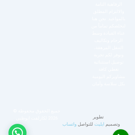
الرفاهية التامة
والالتزام المطلق
بالمواعيد. نحن هنا
لنخلصكم تماماً من
عناء القيادة وسط
الزحام وتكاليف
التنقل المرهقة،
ونوفر لكم تجربة
توصيل استثنائية
تغطي كافة
مشاويركم اليومية
بكل سلاسة وأمان
جميع الحقوق محفوظة ©
تطوير
2026 لكارلفت ابوظبي
وتصميم
ايليت
للتواصل
واتساب