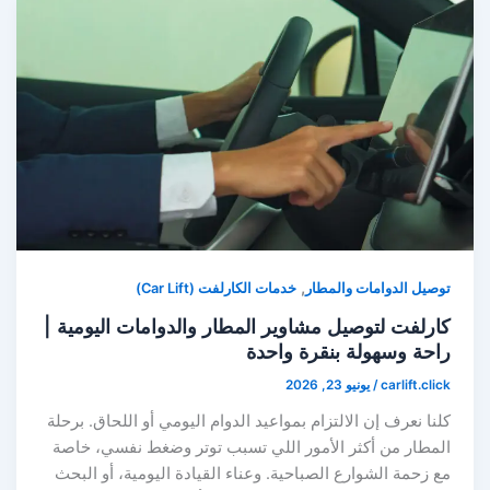
,
توصيل الدوامات والمطار
خدمات الكارلفت (Car Lift)
كارلفت لتوصيل مشاوير المطار والدوامات اليومية |
راحة وسهولة بنقرة واحدة
carlift.click
/
يونيو 23, 2026
كلنا نعرف إن الالتزام بمواعيد الدوام اليومي أو اللحاق. برحلة
المطار من أكثر الأمور اللي تسبب توتر وضغط نفسي، خاصة
مع زحمة الشوارع الصباحية. وعناء القيادة اليومية، أو البحث