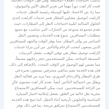
تناسب احتياجات العملاء المختلفة. وفي ظل الأوقات الحالية،
لعبت كار لفت دوراً مهماً في تعزيز التنقل الآمن والموثوق،
مما زاد من الاعتماد عليها كوسيلة رئيسية للتنقل. خدمات
كارلفت لتوصيل مشاوير المطار تعتبر خدمات كارلفت إحدى
الحلول المثالية لتلبية احتياجات النقل إلى المطارات، حيث
تقدم مجموعة متنوعة من الخيارات التي تتناسب مع جميع
متطلبات المسافرين. تتنوع هذه الخدمات وتتضمن النقل
المباشر من وإلى المطار، مما يوفر الوقت والجهد للمسافرين
الذين يسعون لتجنب الزحام والتأخير. من أبرز مزايا خدمات
كارلفت توصيل مطار هي توفير الوقت. بفضل الترتيبات
المسبقة المتاحة، يمكن للمستخدمين حجز رحلتهم مسبقاً،
مما يضمن لهم الوصول في الوقت المحدد. بالإضافة إلى ذلك،
فإن هذه الخدمة تضم سائقي محترفين يتمتعون بخبرة في
طرق المطار والازدحام المروري، مما يزيد من فعالية النقل
ويقلل من احتمالية التأخير. أيضاً، تقدم كار لفت مستوى عالٍ
من الراحة للمستخدمين. حيث يمكن للمسافرين الاستمتاع
بتجربة نقل خالية من القلق، بفضل إمكانية اختيار السيارة
المناسبة والجلوس بأريحية أثناء التنقل. كما تتيح هذه الخدمة
للمستخدمين الاستمتاع بمرافق مريحة، بما في ذلك توفر