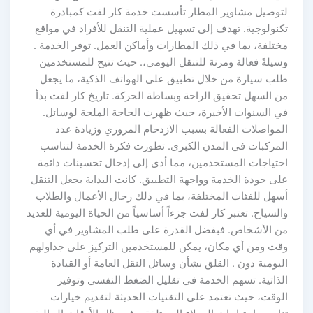
لتوصيل مشاوير المطار تأسست خدمة كار لفت كمبادرة
تكنولوجية. تهدف إلى تسهيل عملية التنقل للأفراد في مواقع
مختلفة، بما في ذلك المطارات وأماكن العمل. توفر الخدمة .
وسيلةً فعالة ومرنة للتنقل اليومي،. حيث تتيح للمستخدمين
طلب سيارة من خلال تطبيق على الهواتف الذكية، ما يجعل
من السهل تحقيق الراحة وبساطة الحركة. تاريخ كار لفت بدأ
في السنوات الأخيرة، حيث ظهرت الحاجة الملحة لوسائل.
المواصلات الفعالة بسبب الازدحام المروري وزيادة عدد
المركبات في المدن الكبرى. تطورت فكرة الخدمة لتناسب
احتياجات المستخدمين، مما أدى إلى إدخال تحسينات دائمة
على جودة الخدمة وواجهة التطبيق. كانت البداية بجعل التنقل
أسهل للفئات المختلفة، بما في ذلك رجال الأعمال والطلاب
والسياح. تعتبر كار لفت جزءاً أساسياً من الحياة اليومية للعديد
من الأشخاص. فبفضل القدرة على طلب المشاوير في أي
وقت ومن أي مكان، يمكن للمستخدمين التركيز على جداولهم
اليومية دون . القلق بشأن وسائل النقل العامة أو القيادة
الذاتية. تسهم الخدمة في تقليل الضغط النفسي وتوفير
الوقت، حيث تعتمد على التقنيات الحديثة لتقديم خيارات