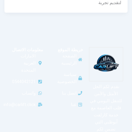
لتقديم تجربة
خريطة الموقع
معلومات الاتصال
الصفحة
الامارات
الرئيسية
العربية
المتحدة
سياسة
الخصوصية
0544042121
نقدم لكم الحل
اتصل بنا
واتساب
الأمثل والآمن
للتنقل اليومي في
عنا
info@carlift.click
قلب العاصمة مع
خدمة كارلفت
أبوظبي التي
تضمن لكم