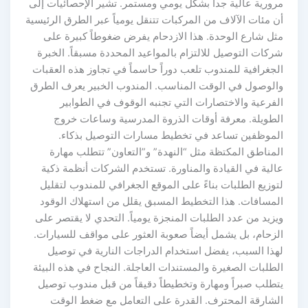
مرورية عالية جداً بشكل يومي ومستمر. تشير الإحصائيات إلى
أن مئات الآلاف من المركبات تتنقل يومياً عبر الطرق الرئيسية
مثل شارع الوحدة. هذا الازدحام يفرض ضغوطاً كبيرة على
شركات التوصيل للالتزام بالمواعيد المحددة مسبقاً. الخبرة
الجغرافية للمندوب تلعب دوراً حاسماً في تجاوز هذه العقبات
والوصول في الوقت المناسب. المندوب الخبير يعرف الطرق
الفرعية والاختصارات التي تجنبه الوقوف في الطوابير
الطويلة. معرفة أوقات الذروة المدرسية وساعات خروج
الموظفين تساعد في تخطيط مسارات التوصيل بذكاء.
المناطق المكتظة مثل “النهدة” و”التعاون” تتطلب مهارة
عالية في القيادة والمناورة. تستخدم الشركات أنظمة ذكية
لتوزيع الطلبات بناءً على الموقع الجغرافي للمندوب لتقليل
المسافات. هذا التخطيط المسبق يقلل من استهلاك الوقود
ويزيد من عدد الطلبات المنجزة يومياً. التحدي لا يقتصر على
الزحام، بل يشمل أيضاً صعوبة العثور على مواقف للسيارات.
لهذا السبب، يفضل استخدام الدراجات النارية في توصيل
الطلبات الصغيرة والمستندات العاجلة. النجاح في هذه البيئة
يتطلب صبراً ومهارة وتخطيطاً دقيقاً من قبل مندوب توصيل
الشارقة المحترف. القدرة على التعامل مع ضغط الوقت