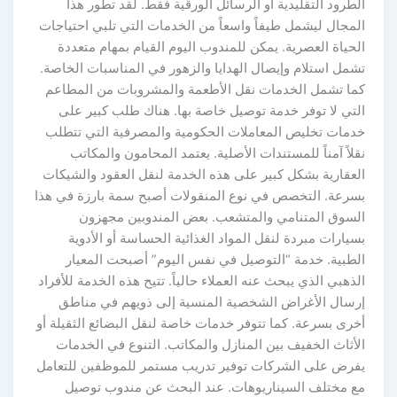
الطرود التقليدية أو الرسائل الورقية فقط. لقد تطور هذا
المجال ليشمل طيفاً واسعاً من الخدمات التي تلبي احتياجات
الحياة العصرية. يمكن للمندوب اليوم القيام بمهام متعددة
تشمل استلام وإيصال الهدايا والزهور في المناسبات الخاصة.
كما تشمل الخدمات نقل الأطعمة والمشروبات من المطاعم
التي لا توفر خدمة توصيل خاصة بها. هناك طلب كبير على
خدمات تخليص المعاملات الحكومية والمصرفية التي تتطلب
نقلاً آمناً للمستندات الأصلية. يعتمد المحامون والمكاتب
العقارية بشكل كبير على هذه الخدمة لنقل العقود والشيكات
بسرعة. التخصص في نوع المنقولات أصبح سمة بارزة في هذا
السوق المتنامي والمتشعب. بعض المندوبين مجهزون
بسيارات مبردة لنقل المواد الغذائية الحساسة أو الأدوية
الطبية. خدمة “التوصيل في نفس اليوم” أصبحت المعيار
الذهبي الذي يبحث عنه العملاء حالياً. تتيح هذه الخدمة للأفراد
إرسال الأغراض الشخصية المنسية إلى ذويهم في مناطق
أخرى بسرعة. كما تتوفر خدمات خاصة لنقل البضائع الثقيلة أو
الأثاث الخفيف بين المنازل والمكاتب. التنوع في الخدمات
يفرض على الشركات توفير تدريب مستمر للموظفين للتعامل
مع مختلف السيناريوهات. عند البحث عن مندوب توصيل