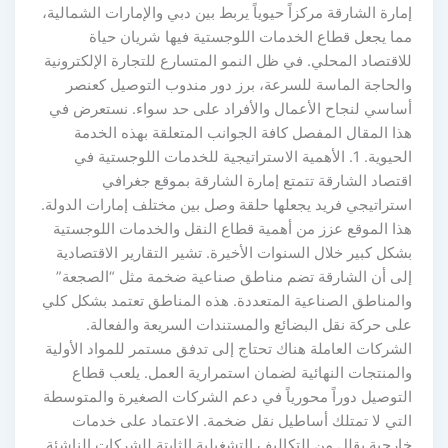
إمارة الشارقة مركزاً حيوياً يربط بين دبي والإمارات الشمالية،
مما يجعل قطاع الخدمات اللوجستية فيها شريان حياة
للاقتصاد المحلي. في ظل النمو المتسارع للتجارة الإلكترونية
والحاجة الماسة للسرعة، برز دور مندوب التوصيل كعنصر
أساسي لنجاح الأعمال والأفراد على حد سواء. نستعرض في
هذا المقال المفصل كافة الجوانب المتعلقة بهذه الخدمة
الحيوية. 1. الأهمية الاستراتيجية للخدمات اللوجستية في
اقتصاد الشارقة تتمتع إمارة الشارقة بموقع جغرافي
استراتيجي فريد يجعلها حلقة وصل بين مختلف إمارات الدولة.
هذا الموقع عزز من أهمية قطاع النقل والخدمات اللوجستية
بشكل كبير خلال السنوات الأخيرة. تشير التقارير الاقتصادية
إلى أن الشارقة تضم مناطق صناعية ضخمة مثل “الصجعة”
والمناطق الصناعية المتعددة. هذه المناطق تعتمد بشكل كلي
على حركة نقل البضائع والمستندات السريعة والفعالة.
الشركات العاملة هناك تحتاج إلى تدفق مستمر للمواد الأولية
والمنتجات النهائية لضمان استمرارية العمل. يلعب قطاع
التوصيل دوراً محورياً في دعم الشركات الصغيرة والمتوسطة
التي لا تمتلك أساطيل نقل ضخمة. الاعتماد على خدمات
خارجية يقلل من التكاليف التشغيلية الثابتة للشركات الناشئة