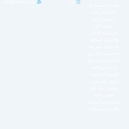
عنا
info@carlift.click
قلب العاصمة مع
خدمة كارلفت
أبوظبي التي
تضمن لكم
الرفاهية التامة
والالتزام المطلق
بالمواعيد. نحن هنا
لنخلصكم تماماً من
عناء القيادة وسط
الزحام وتكاليف
التنقل المرهقة،
ونوفر لكم تجربة
توصيل استثنائية
تغطي كافة
مشاويركم اليومية
بكل سلاسة وأمان