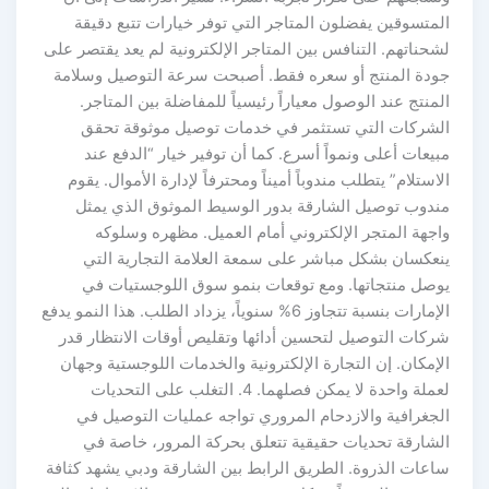
المتسوقين يفضلون المتاجر التي توفر خيارات تتبع دقيقة
لشحناتهم. التنافس بين المتاجر الإلكترونية لم يعد يقتصر على
جودة المنتج أو سعره فقط. أصبحت سرعة التوصيل وسلامة
المنتج عند الوصول معياراً رئيسياً للمفاضلة بين المتاجر.
الشركات التي تستثمر في خدمات توصيل موثوقة تحقق
مبيعات أعلى ونمواً أسرع. كما أن توفير خيار “الدفع عند
الاستلام” يتطلب مندوباً أميناً ومحترفاً لإدارة الأموال. يقوم
مندوب توصيل الشارقة بدور الوسيط الموثوق الذي يمثل
واجهة المتجر الإلكتروني أمام العميل. مظهره وسلوكه
ينعكسان بشكل مباشر على سمعة العلامة التجارية التي
يوصل منتجاتها. ومع توقعات بنمو سوق اللوجستيات في
الإمارات بنسبة تتجاوز 6% سنوياً، يزداد الطلب. هذا النمو يدفع
شركات التوصيل لتحسين أدائها وتقليص أوقات الانتظار قدر
الإمكان. إن التجارة الإلكترونية والخدمات اللوجستية وجهان
لعملة واحدة لا يمكن فصلهما. 4. التغلب على التحديات
الجغرافية والازدحام المروري تواجه عمليات التوصيل في
الشارقة تحديات حقيقية تتعلق بحركة المرور، خاصة في
ساعات الذروة. الطريق الرابط بين الشارقة ودبي يشهد كثافة