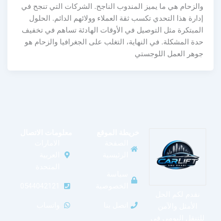
والزحام هي ما يميز المندوب الناجح. الشركات التي تنجح في
إدارة هذا التحدي تكسب ثقة العملاء وولائهم الدائم. الحلول
المبتكرة مثل التوصيل في الأوقات الهادئة تساهم في تخفيف
حدة المشكلة. في النهاية، التغلب على الجغرافيا والزحام هو
جوهر العمل اللوجستي
خريطة الموقع
معلومات الاتصال
الصفحة
الامارات
الرئيسية
العربية
المتحدة
سياسة
الخصوصية
0544042121
نقدم لكم الحل
اتصل بنا
واتساب
الأمثل والآمن
للتنقل اليومي في