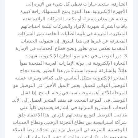
الشارقة، ستجد خيارات تغطي كل شيء من الإبرة إلى
الأجهزة الإلكترونية. هذا التنوع يمنح المستهلك راحة كبيرة
ويغنيه عن مغادرة منزله أو مكتبه. الشركات الرائدة تقدم
باقات اشتراك شهرية للأفراد والشركات لتلبية احتياجاتهم
المتكررة. المرونة في تلبية الطلبات الخاصة تميز الشركات
المحترفة عن غيرها في هذا السوق. إن شمولية الخدمات
المقدمة تعكس مدى تطور ونضج قطاع الخدمات في الإمارة.
3. دور التوصيل في دعم نمو التجارة الإلكترونية شهدت
التجارة الإلكترونية في دولة الإمارات العربية المتحدة نمواً
هائلاً، والشارقة ليست استثناءً من هذا التطور. يعتمد نجاح
المتاجر الإلكترونية بشكل أساسي على كفاءة وسرعة عملية
التوصيل النهائي للعميل. يعتبر “الميل الأخير” في التوصيل هو
المرحلة الأكثر أهمية وحساسية في رحلة المنتج. إذا فشل
التوصيل في الموعد المحدد، قد يفقد المتجر العميل إلى الأبد.
أصحاب المشاريع المنزلية في الشارقة يعتمدون كلياً على
مناديب التوصيل لتوزيع منتجاتهم للزبائن. هذا الاعتماد خلق
شراكة استراتيجية بين قطاع التجزئة الرقمي وقطاع الخدمات
اللوجستية. السرعة في التوصيل تزيد من معدلات رضا العملاء
وتشجعهم على تكرار تجربة الشراء. تشير الدراسات إلى أن