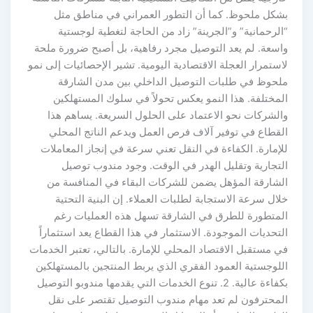
بشكل ملحوظ. كما أن التطور العمراني في مناطق مثل
“الرحمانية” و”الجرينة” زاد من الحاجة لتغطية لوجستية
واسعة. لم يعد التوصيل مجرد رفاهية، بل أصبح ضرورة ملحة
لاستمرار العجلة الاقتصادية اليومية. تشير الإحصائيات إلى نمو
ملحوظ في طلبات التوصيل الداخلي بين مدن الشارقة
المختلفة. هذا النمو يعكس تحولاً في سلوك المستهلكين
والشركات نحو الاعتماد على الحلول السريعة. يساهم هذا
القطاع في توفير آلاف فرص العمل ويدعم الناتج المحلي
للإمارة. الكفاءة في النقل تعني سرعة في إنجاز المعاملات
التجارية وتقليل الهدر في الوقت. وجود مندوب توصيل
الشارقة المؤهل يضمن للشركات البقاء في المنافسة من
خلال سرعة الاستجابة لطلبات العملاء. إن البنية التحتية
المتطورة للطرق في الشارقة تسهل هذه العمليات رغم
التحديات الموجودة. الاستثمار في هذا القطاع يعد استثماراً
في مستقبل الاقتصاد المحلي للإمارة. بالتالي، تعتبر الخدمات
اللوجستية العمود الفقري الذي يربط المنتجين بالمستهلكين
بكفاءة عالية. 2. تنوع الخدمات التي يقدمها مندوبو التوصيل
المحترفون لم تعد مهام مندوب التوصيل تقتصر على نقل