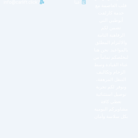
عنا
info@carlift.click
قلب العاصمة مع
خدمة كارلفت
أبوظبي التي
تضمن لكم
الرفاهية التامة
والالتزام المطلق
بالمواعيد. نحن هنا
لنخلصكم تماماً من
عناء القيادة وسط
الزحام وتكاليف
التنقل المرهقة،
ونوفر لكم تجربة
توصيل استثنائية
تغطي كافة
مشاويركم اليومية
بكل سلاسة وأمان