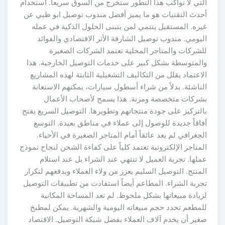
التي لا تواكب هذا التطور ستخرج من السوق سريعاً. استخدام
أحدث التقنيات هو ما يميز أفضل مندوب توصيل ابو ظبي عن
غيره. المستقبل ينتمي لمن يتبنى الحلول الذكية في عمله
اليومي. مندوب توصيل الشارقة الأثر الاقتصادي والفوائد
للشركات والمتاجر المحلية تعتمد الشركات الصغيرة
والمتوسطة بشكل كبير على خدمات التوصيل الخارجية. هذا
الاعتماد يقلل من التكاليف التشغيلية الثابتة لهذه المشاريع
الناشئة. بدلاً من شراء أسطول سيارات، يمكنهم الاستعانة
بشركات متخصصة ومرنة. هذا يسمح لأصحاب الأعمال
بالتركيز على جودة منتجاتهم وتطويرها. التوصيل السريع يفتح
آفاقاً جديدة للوصول إلى عملاء في مناطق بعيدة. التوسع
الجغرافي لم يعد عائقاً أمام المتاجر الصغيرة في الأحياء.
المتاجر الإلكترونية تعتمد كلياً على كفاءة الشحن لنجاح نموذج
عملها. تجربة العميل لا تنتهي عند الشراء بل عند استلام
المنتج. التوصيل السليم يعزز من ولاء العملاء ويدفعهم لتكرار
تجربة الشراء. المطاعم أيضاً استفادت من تطبيقات التوصيل
لزيادة مبيعاتها بشكل ملحوظ. لم تعد المساحة المكانية
للمطعم تحدد حجم مبيعاته اليومية والشهرية. يمكن لمطبخ
صغير أن يخدم آلاف العملاء بفضل شبكة التوصيل. الاقتصاد