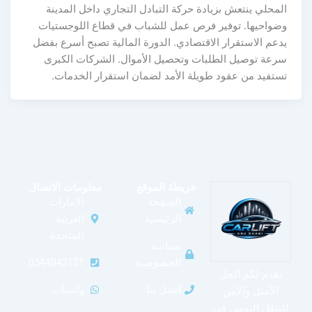
المحلي ينتعش بزيادة حركة التبادل التجاري داخل المدينة
وضواحيها. توفير فرص عمل للشباب في قطاع اللوجستيات
يدعم الاستقرار الاقتصادي. الدورة المالية تصبح أسرع بفضل
سرعة توصيل الطلبات وتحصيل الأموال. الشركات الكبرى
تستفيد من عقود طويلة الأمد لضمان استقرار الخدمات.
خريطة الموقع
معلومات الاتصال
الصفحة
الامارات
الرئيسية
العربية
المتحدة
سياسة
الخصوصية
0544042121
نقدم لكم الحل
اتصل بنا
واتساب
الأمثل والآمن
للتنقل اليومي في