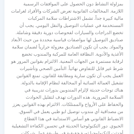
بمزاولة النشاط دون الحصول على الموافقات الرسمية
اللازمة. المخالفات القانونية تعرض الشركات والأفراد لغرامات
مالية كبيرة جداً. تشمل الاشتراطات سلامة المركبات
المستخدمة في عمليات التوصيل والنقل اليومي. يجب أن
تخضع الدراجات والسيارات لفحوصات دورية دقيقة وشاملة.
صناديق التوصيل لها مواصفات قياسية محددة من حيث الأبعاد
والمواد. يجب أن تكون الصناديق معزولة حرارياً لضمان سلامة
الأغذية والأدوية. النظافة العامة للمركبة والمندوب تخضع
لرقابة مستمرة من الجهات المعنية. الالتزام بقوانين المرور هو
شرط غير قابل للتفاوض نهائياً. التأمين الصحي وتأشيرات
العمل يجب أن تكون سارية ومطابقة للقانون. تمنع القوانين
تشغيل العمالة السائبة أو المخالفة لنظام الإقامة بالدولة.
هناك توجات حديثة لإلزام المندوبين بدورات تدريبية في
السلامة المرورية. هذه الدورات تهدف لتقليل الحوادث
والحفاظ على الأرواح والممتلكات. الالتزام بهذه القوانين يعزز
من مصداقية أي مندوب توصيل ابو ظبي يعمل في السوق.
الانضباط القانوني هو أساس الاستدامة في هذا القطاع
الحيوي. دور التكنولوجيا الحديثة في تحسين الكفاءة التشغيلية
أحدثت التكنولوجيا ثورة حقيقية في طريقة عمل شركات