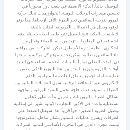
التوصيل حالياً. الذكاء الاصطناعي يلعب دوراً محورياً في
تحسين مسارات الرحلات اليومية. الخوارزميات تحلل حركة
المرور لتوجيه السائقين نحو الطرق الأقل ازدحاماً. هذا يوفر
الوقود ويقلل من الانبعاثات الكربونية الضارة بالبيئة.
التطبيقات الذكية تتيح للعميل تتبع طلبه لحظة بلحظة بدقة.
الشفافية في المعلومات تزيد من رضا العملاء وتقلل من
الشكاوى. أنظمة إدارة الأسطول تمكن الشركات من مراقبة
أداء السائقين بفعالية. يمكن تحديد موقع كل مركبة وسرعتها
في الوقت الفعلي تماماً. البيانات الضخمة تساعد في التنبؤ
بأوقات الذروة وتوزيع المندوبين. هذا التوزيع الذكي يضمن
تغطية شاملة لجميع مناطق العاصمة المترامية. الدفع
الإلكتروني عبر المحافظ الرقمية سهل التعاملات المالية بين
الأطراف. لم يعد هناك حاجة لحمل النقود الورقية ومواجهة
مشاكل الصرف. الروبوتات والدرون بدأت تظهر كحلول
مستقبلية واعدة في الأفق. التجارب الأولية تشير إلى إمكانية
توصيل الطرود الصغيرة جواً قريباً. هذا سيقلل الضغط على
الطرقات ويسرع عمليات التسليم بشكل مذهل. التكنولوجيا
ليست مجرد أداة بل هي المحرك الأساسي للنمو. الشركات