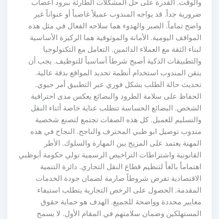
والوقت. القدرة على حل المشكلات الطارئة ببرود أعصاب
ضرورية جداً. قد يواجه المندوب عميلاً غاضباً أو عنواناً غير
واضح تماماً. الصبر والهدوء هما سلاحه الفعال في مثل هذه
المواقف اليومية. الأمانة والموثوقية هما الركيزة الأساسية
لبناء الثقة مع العملاء الدائمين. التعامل مع التكنولوجيا
والتطبيقات الذكية أصبح شرطاً أساسياً للتوظيف. يجب أن
يتقن المندوب استخدام أنظمة تحديد المواقع بدقة عالية.
تحديث حالة الطلب بشكل فوري عبر التطبيق أمر حيوي.
الحفاظ على سلامة الطرود والبضائع يعكس مدى احترافية
الشخص. البضائع الحساسة تتطلب عناية خاصة أثناء النقل
والتسليم للعميل. كل هذه الصفات تجتمع لتصنع شخصية
مندوب توصيل ابو ظبي المحترف والناجح. النجاح في هذه
المهنة يعتمد على المزيج بين المهارة والسلوك. الأطر
القانونية واشتراطات التراخيص الرسمية تولي حكومة أبوظبي
اهتماماً بالغاً لتنظيم قطاع النقل التجاري. دائرة التنمية
الاقتصادية تفرض شروطاً صارمة لضمان جودة الخدمات
المقدمة. الحصول على الرخص التجارية يتطلب استيفاء
معايير محددة وواضحة للجميع. الهدف هو حماية حقوق
المستهلكين وضمان سلامتهم في المقام الأول. لا يسمح