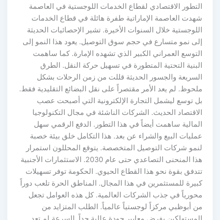
التطور الاقتصادي لقطاع الخدمات اللوجستية في العاصمة
شهدت العاصمة الإماراتية طفرة هائلة في قطاع الخدمات
اللوجستية خلال السنوات الأخيرة. تشير الإحصائيات الحديثة
إلى نمو متسارع في حجم سوق التوصيل. يعود هذا النمو إلى
التوسع العمراني الكبير الذي تشهده الإمارة. كما ساهمت
البنية التحتية المتطورة في تسهيل حركة النقل. الطرق
السريعة والجسور الحديثة قللت من زمن الرحلات بشكل
ملحوظ. لم يعد الأمر مقتصراً على نقل البضائع التقليدية فقط.
بل توسع ليشمل التجارة الإلكترونية التي أصبحت عصب
الاقتصاد الحديث. الشركات الناشئة في مجال التكنولوجيا
المالية ساهمت أيضاً في هذا التطور. الدفع الرقمي سهل
عمليات البيع والشراء عن بعد. هذا التكامل خلق بيئة خصبة
لنمو شركات التوصيل المتخصصة. يتوقع المحللون استمرار
هذا المنحنى التصاعدي حتى عام 2030. الاستثمارات الأجنبية
تتدفق بقوة نحو هذا القطاع الحيوي. الحكومة توفر تسهيلات
كبيرة للمستثمرين في هذا المجال. المناطق الحرة تلعب دوراً
محورياً في جذب الشركات العالمية. كل هذه العوامل تجعل
من أبوظبي مركزاً لوجستياً عالمياً. الطلب المتزايد من
المستهلكين يفرض معايير جودة عالية جداً. السرعة لم تعد