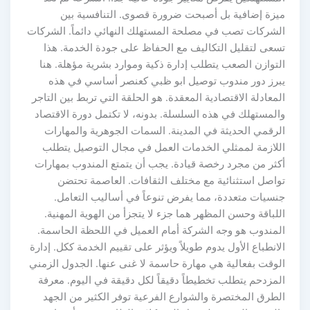
ميزة إضافية بل أصبحت ضرورة قصوى. التنافسية بين
الشركات تصب في مصلحة المستهلك النهائي دائماً. الشركات
تسعى لتقليل التكاليف مع الحفاظ على جودة الخدمة. هذا
التوازن الصعب يتطلب إدارة ذكية وموارد بشرية مؤهلة. هنا
يبرز دور مندوب توصيل ابو ظبي كعنصر أساسي في هذه
المعادلة الاقتصادية المعقدة. هو الحلقة التي تربط بين التاجر
والمستهلك في هذه السلسلة. بدونه، لا تكتمل دورة الاقتصاد
الرقمي الحديثة في المدينة. السمات الجوهرية والمهارات
اللازمة لممثلي الخدمات العمل في مجال التوصيل يتطلب
أكثر من مجرد رخصة قيادة. يجب أن يتمتع المندوب بمهارات
تواصل استثنائية مع مختلف الثقافات. العاصمة تحتضن
جنسيات متعددة، مما يفرض تنوعاً في أساليب التعامل.
اللباقة وحسن المظهر هما جزء لا يتجزأ من الهوية المهنية.
المندوب هو وجه الشركة أمام العميل في اللحظة الحاسمة.
الانطباع الأول يدوم طويلاً ويؤثر على تقييم الخدمة ككل. إدارة
الوقت بفعالية هي مهارة حاسمة لا غنى عنها. الجدول الزمني
المزدحم يتطلب تخطيطاً دقيقاً لكل دقيقة في اليوم. معرفة
الطرق المختصرة والشوارع الفرعية توفر الكثير من الجهد