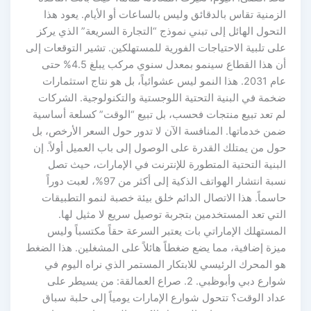
الزمنية تقاس بالدقائق وليس بالساعات أو الأيام. يعود هذا
التحول الهائل إلى تبني نموذج “التجارة السريعة” الذي يركز
على تلبية الاحتياجات الفورية للمستهلكين. تشير التوقعات إلى
أن هذا القطاع سينمو بمعدل سنوي مركب يبلغ 4.5% حتى
عام 2031. هذا النمو ليس عشوائياً، بل هو نتاج استثمارات
ضخمة في البنية التحتية اللوجستية والتكنولوجية. الشركات
لم تعد تبيع منتجات فحسب، بل تبيع “الوقت” كسلعة أساسية
ضمن خدماتها. المنافسة الآن لا تدور حول السعر الأرخص، بل
حول من يمتلك القدرة على الوصول إلى باب العميل أولاً. إن
البنية التحتية المتطورة للإنترنت في الإمارات، حيث تصل
نسبة انتشار الهواتف الذكية إلى أكثر من 97%، لعبت دوراً
حاسماً. هذا الاتصال الدائم خلق بيئة خصبة لنمو التطبيقات
التي تعد المستخدمين بتجربة توصيل سريع لا مثيل لها.
المستهلك الإماراتي بات يعتبر السرعة حقاً مكتسباً وليس
ميزة إضافية، مما يضع ضغطاً هائلاً على المشغلين. هذا الضغط
هو المحرك الرئيسي للابتكار المستمر الذي نراه اليوم في
شوارع دبي وأبوظبي. 2. صراع العمالقة: من يسيطر على
عداد الوقت؟ تتحول شوارع الإمارات يومياً إلى حلبة سباق