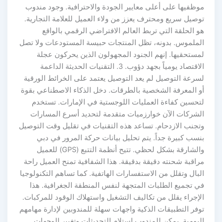
موظفيها على أعلى معايير الجودة والاحترافية. وجود مندوب
توصيل سريع ومحترف يعزز من ولاء العميل للعلامة التجارية.
هو الحلقة التي تربط العالم الافتراضي الرقمي بالواقع
الملموس. بدونه، تظل المنتجات حبيسة المستودعات ولا تصل
لمستحقيها. إنهم الجنود المجهولون الذين يحركون عجلة
الاقتصاد يومياً بجهد دؤوب. 3. التقنيات الحديثة الداعمة
لسرعة التوصيل لم يعد التوصيل يعتمد على الخرائط الورقية
أو المعرفة الشخصية بالطرقات. دخل الذكاء الاصطناعي بقوة
لتحسين كفاءة العمليات اللوجستية في الإمارات. تستخدم
الشركات الآن خوارزميات متقدمة لتحديد أسرع المسارات
وتجنب الازدحام. تساعد هذه التقنيات في تقليل وقت التوصيل
بنسب كبيرة جداً. يتم تحليل بيانات حركة المرور في دبي
والشارقة بشكل لحظي. تتيح أنظمة التتبع (GPS) للعميل
مراقبة شحنته دقيقة بدقيقة. هذا الشفافية تمنح العميل راحة
البال وتقلل من الاستفسارات الهاتفية. كما تساهم التكنولوجيا
في تجميع الطلبات المتجهة لنفس المنطقة الجغرافية. هذا
الإجراء يقلل من تكاليف التشغيل واستهلاك الوقود للمركبات.
توفر التطبيقات الذكية واجهات سهلة للمندوبين لإدارة مهامهم
اليومية. يمكن للمندوب استلام التحديثات وتغيير الوجهات