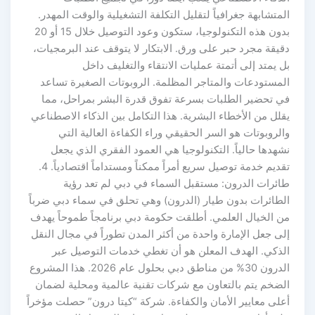
المتشابهة جغرافياً لتقليل التكلفة التشغيلية والوقت المهدر.
بدون هذه التكنولوجيا، ستكون وعود التوصيل خلال 15 أو 20
دقيقة مجرد حبر على ورق. الابتكار لا يتوقف عند البرمجيات،
بل يمتد إلى أتمتة عمليات الانتقاء والتغليف داخل
المستودعات والمتاجر المظلمة. الروبوتات الصغيرة تساعد
في تحضير الطلبات بسرعة تفوق قدرة البشر بمراحل، مما
يقلل من الأخطاء البشرية. هذا التكامل بين الذكاء الاصطناعي
والروبوتات هو السر الحقيقي وراء الكفاءة العالية التي
نشهدها حالياً. التكنولوجيا هي العمود الفقري الذي يجعل
تقديم خدمة توصيل سريع أمراً ممكناً ومستداماً اقتصادياً. 4.
طائرات الدرون: مستقبل السماء في دبي لم تعد رؤية
الطائرات بدون طيار (الدرون) وهي تحلق في سماء دبي ضرباً
من الخيال العلمي. أطلقت حكومة دبي برنامجاً طموحاً يهدف
إلى جعل الإمارة واحدة من أكثر المدن تطوراً في مجال النقل
الذكي. الهدف المعلن هو أن تغطي خدمات التوصيل عبر
الدرون 30% من مناطق دبي بحلول عام 2026. هذا المشروع
الضخم يتم بالتعاون مع شركات تقنية عالمية ومحلية لضمان
أعلى معايير الأمان والكفاءة. شركة “كيتا درون” حصلت مؤخراً