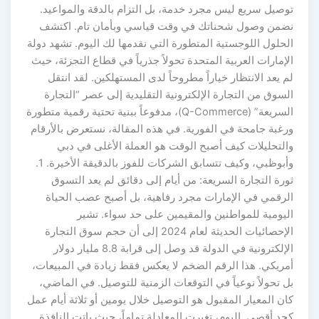
توصيل سريع ليس مجرد خدمة، بل التزام بالدقة والمواعيد.
نضمن وصول شحناتك في وقت قياسي وبأمان تام. اكتشف
الحلول اللوجستية المتطورة التي نقدمها لك اليوم. تشهد دولة
الإمارات العربية المتحدة تحولاً جذرياً في قطاع التجزئة، حيث
لم يعد الانتظار خياراً مطروحاً لدى المستهلكين. لقد انتقل
السوق من التجارة الإلكترونية التقليدية إلى عصر “التجارة
السريعة” (Q-Commerce)، مدفوعاً ببنية تحتية رقمية متطورة
ورغبة جامحة في الفورية. في هذه المقالة، نستعرض بالأرقام
والتحليلات كيف أصبح الوقت هو العملة الأغلى في دبي
وأبوظبي، وكيف تتسابق الشركات للفوز بالدقيقة الأخيرة. 1.
ثورة التجارة السريعة: من أيام إلى دقائق لم يعد التسوق
الرقمي في الإمارات مجرد رفاهية، بل أصبح عصب الحياة
اليومية للمواطنين والمقيمين على حد سواء. تشير
الإحصائيات الحديثة لعام 2024 إلى أن حجم سوق التجارة
الإلكترونية في الدولة قد وصل إلى قرابة 8.8 مليار دولار
أمريكي. هذا الرقم الضخم لا يعكس فقط زيادة في المبيعات،
بل تحولاً نوعياً في التوقعات الزمنية للتوصيل. في الماضي،
كان المعيار المقبول هو التوصيل خلال يومين أو ثلاثة أيام عمل
كحد أقصى. اليوم، تغيرت المعادلة تماماً، حيث باتت النافذة