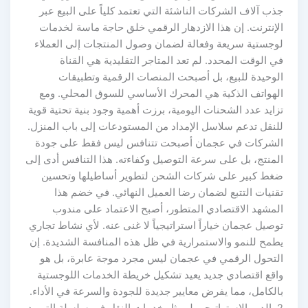
جذب آلاف الشركات الناشئة التي تعتمد كلياً على البيع عبر
الإنترنت. إن هذا الازدهار الرقمي خلق حاجة ماسة لخدمات
لوجستية سريعة وفعالة لضمان وصول المنتجات إلى العملاء
في الوقت المحدد. لم تعد المتاجر التقليدية هي القناة
الوحيدة للبيع، بل أصبحت المنصات الرقمية وتطبيقات
الهواتف الذكية هي المحرك الأساسي للسوق المحلي. ومع
تزايد عدد الشحنات اليومية، برزت أهمية وجود بنية تحتية قوية
للنقل تدعم سلاسل الإمداد من المستودعات إلى باب المنزل.
الشركات في عجمان أصبحت تتنافس ليس فقط على جودة
المنتج، بل على سرعة التوصيل وكفاءته. هذا التنافس أدى إلى
ضغط كبير على شركات الشحن لتطوير أساطيلها وتحسين
تقنيات التتبع لضمان رضا العميل النهائي. في خضم هذا
المشهد الاقتصادي المتطور، أصبح الاعتماد على مندوب
توصيل عجمان خياراً استراتيجياً لا غنى عنه. لأي نشاط تجاري
يطمح للنمو والاستمرارية في ظل هذه المنافسة الشديدة. إن
التحول الرقمي في عجمان ليس مجرد موجة عابرة، بل هو
واقع اقتصادي جديد يعيد تشكيل خريطة الخدمات اللوجستية
بالكامل، مما يفرض معايير جديدة للجودة والسرعة في الأداء.