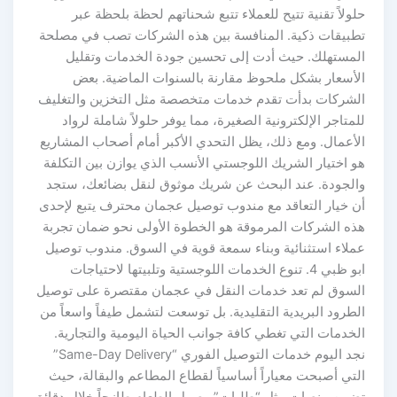
حلولاً تقنية تتيح للعملاء تتبع شحناتهم لحظة بلحظة عبر
تطبيقات ذكية. المنافسة بين هذه الشركات تصب في مصلحة
المستهلك. حيث أدت إلى تحسين جودة الخدمات وتقليل
الأسعار بشكل ملحوظ مقارنة بالسنوات الماضية. بعض
الشركات بدأت تقدم خدمات متخصصة مثل التخزين والتغليف
للمتاجر الإلكترونية الصغيرة، مما يوفر حلولاً شاملة لرواد
الأعمال. ومع ذلك، يظل التحدي الأكبر أمام أصحاب المشاريع
هو اختيار الشريك اللوجستي الأنسب الذي يوازن بين التكلفة
والجودة. عند البحث عن شريك موثوق لنقل بضائعك، ستجد
أن خيار التعاقد مع مندوب توصيل عجمان محترف يتبع لإحدى
هذه الشركات المرموقة هو الخطوة الأولى نحو ضمان تجربة
عملاء استثنائية وبناء سمعة قوية في السوق. مندوب توصيل
ابو ظبي 4. تنوع الخدمات اللوجستية وتلبيتها لاحتياجات
السوق لم تعد خدمات النقل في عجمان مقتصرة على توصيل
الطرود البريدية التقليدية. بل توسعت لتشمل طيفاً واسعاً من
الخدمات التي تغطي كافة جوانب الحياة اليومية والتجارية.
نجد اليوم خدمات التوصيل الفوري “Same-Day Delivery”
التي أصبحت معياراً أساسياً لقطاع المطاعم والبقالة، حيث