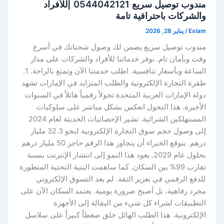
مندوب توصيل سريع 0544042121 |للأفراد
والشركات باحترافية تامة
Eslam
/
يناير 28, 2026
مندوب توصيل سريع يضمن لك وصول شحناتك في أسرع
وقت وبأمان تام. نوفر خدماتنا للأفراد والشركات على مدار
الساعة وبأسعار تنافسية. اطلب خدمتنا الآن وتمتع بالراحة. 1.
طفرة التجارة الإلكترونية والطلب المتزايد في الإمارات تشهد
دولة الإمارات العربية المتحدة تحولاً رقمياً هائلاً في السنوات
الأخيرة. هذا التحول انعكس بشكل مباشر على سلوكيات
المستهلكين الشرائية. تشير الإحصائيات الحديثة لعام 2024
إلى وصول حجم سوق التجارة الإلكترونية لنحو 32.3 مليار
درهم. يتوقع الخبراء أن يتجاوز هذا الرقم حاجز 50 مليار درهم
بحلول عام 2029. يعود هذا النمو إلى انتشار الإنترنت بنسبة
تقارب 99% بين السكان. كما ساهمت البنية التحتية المتطورة
للدفع الرقمي في تعزيز الثقة. لم يعد التسوق الإلكتروني
مجرد رفاهية، بل أصبح ضرورة يومية. يعتمد السكان الآن على
التطبيقات لشراء كل شيء من البقالة إلى الأجهزة
الإلكترونية. هذا الطلب الهائل خلق ضغطاً كبيراً على سلاسل