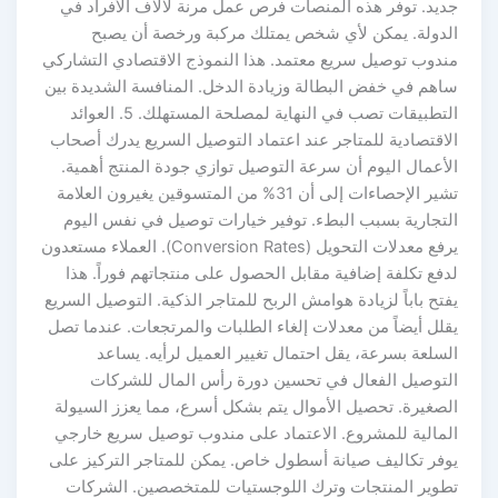
جديد. توفر هذه المنصات فرص عمل مرنة لآلاف الأفراد في
الدولة. يمكن لأي شخص يمتلك مركبة ورخصة أن يصبح
مندوب توصيل سريع معتمد. هذا النموذج الاقتصادي التشاركي
ساهم في خفض البطالة وزيادة الدخل. المنافسة الشديدة بين
التطبيقات تصب في النهاية لمصلحة المستهلك. 5. العوائد
الاقتصادية للمتاجر عند اعتماد التوصيل السريع يدرك أصحاب
الأعمال اليوم أن سرعة التوصيل توازي جودة المنتج أهمية.
تشير الإحصاءات إلى أن 31% من المتسوقين يغيرون العلامة
التجارية بسبب البطء. توفير خيارات توصيل في نفس اليوم
يرفع معدلات التحويل (Conversion Rates). العملاء مستعدون
لدفع تكلفة إضافية مقابل الحصول على منتجاتهم فوراً. هذا
يفتح باباً لزيادة هوامش الربح للمتاجر الذكية. التوصيل السريع
يقلل أيضاً من معدلات إلغاء الطلبات والمرتجعات. عندما تصل
السلعة بسرعة، يقل احتمال تغيير العميل لرأيه. يساعد
التوصيل الفعال في تحسين دورة رأس المال للشركات
الصغيرة. تحصيل الأموال يتم بشكل أسرع، مما يعزز السيولة
المالية للمشروع. الاعتماد على مندوب توصيل سريع خارجي
يوفر تكاليف صيانة أسطول خاص. يمكن للمتاجر التركيز على
تطوير المنتجات وترك اللوجستيات للمتخصصين. الشركات