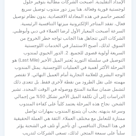
الإمداد التقليدية. أصبحت الشركات مطالبة بتوفير حلول
لوجستية فورية وفعالة. هنا يبرز دور مندوب توصيل سريع
كعنصر حاسم في هذه المعادلة الاقتصادية. بدون نظام توصيل
فعال، تفقد المتاجر الإلكترونية ميزتها التنافسية الرئيسية.
السرعة أصبحت المعيار الأول لرضا العملاء في دبي وأبوظبي.
الشركات التي تتجاهل هذا الجانب تواجه خطر الخروج من
السوق. لذلك، أصبح الاستثمار في الخدمات اللوجستية
السريعة أولوية قصوى للجميع. 2. الدور الحيوي لمندوب
التوصيل في سلسلة التوريد يُعتبر الميل الأخير (Last Mile) هو
المرحلة الأكثر أهمية في العمليات اللوجستية. يمثل المندوب
الوجه البشري للعلامة التجارية أمام العميل النهائي. لا تقتصر
مهمته على نقل الطرود من نقطة لأخرى فقط. بل تتعدى ذلك
لتشمل ضمان سلامة المنتج ووصوله في الوقت المحدد. تشير
الدراسات إلى أن تكلفة الميل الأخير تشكل 50% من إجمالي
الشحن. نجاح هذه المرحلة يعتمد كلياً على كفاءة المندوب
وسرعة بديهته. يجب أن يتمتع المندوب بمهارات تواصل
ممتازة للتعامل مع مختلف العملاء. الثقة هي العملة الحقيقية
في هذا المجال التنافسي. أي تأخير أو تلف في الشحنة يؤثر
سلباً على سمعة المتجر. لذلك، تسعى الشركات لتدريب