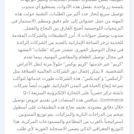
بلمسة زر واحدة. بفضل هذه الأدوات، يستطيع أي مندوب
توصيل سريع إنجاز عدد أكبر من الطلبات. التقنية حولت هذه
المهنة من عمل عشوائي إلى علم دقيق ومنظم. الاستثمار في
البرمجيات اللوجستية أصبح الفارق بين النجاح والفشل.
مندوب توصيل حيوانات 4. أبرز التطبيقات والشركات المقدمة
للخدمة تزخر الساحة الإماراتية بالعديد من الشركات الرائدة
في مجال التوصيل الفوري. تتصدر شركة “طلبات” المشهد
في مجال توصيل الطعام والمقاضي اليومية. بينما تقدم
“كريم” عبر خدمتها “كريم بوكس” حلولاً مرنة لنقل الأغراض
الشخصية. لا يمكن إغفال دور الشركات العالمية العملاقة مثل
“أرامكس” و”فيديكس”. هذه الشركات طورت خدماتها لتواكب
سرعة إيقاع الحياة في المدن الإماراتية. ظهرت أيضاً شركات
ناشئة تركز حصرياً على التجارة الإلكترونية السريعة (Q-
commerce). تتنافس هذه المنصات في تقديم عروض توصيل
خلال دقائق معدودة. يعتمد نجاح هذه التطبيقات على أسطول
ضخم من الدراجات النارية والمركبات. يتم توزيع المندوبين
استراتيجياً بالقرب من المطاعم والمستودعات المركزية. هذا
التوزيع الجغرافي الذكي يضمن الاستجابة الفورية لأي طلب