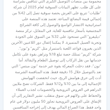
محمومة بين منصات التوصيل الكبرى التي تتنافس بشراسة
على كل طلب. تظهر البيانات السوقية لعام 2025 أن شركة
“طلبات” تتربع على العرش بحصة سوقية تصل إلى 42% من
إجمالي قيمة البضائع المباعة. تعتمد هذه المنصة على
استراتيجية الانتشار الواسع والوصول إلى كافة الشرائح
المجتمعية بأسعار تنافسية للغاية. في المقابل، تركز منصة
“ديليفرو” التي تستحوذ على 32% من السوق على الجودة
وتجربة العميل المتميزة. لا يمكننا إغفال دور اللاعبين الآخرين
الذين يغيرون قواعد اللعبة باستمرار مثل “كريم” و”نون”.
شركة “كريم” تمتلك حصة تبلغ 18% وتراهن بقوة على تكامل
خدماتها من نقل الركاب إلى توصيل الطعام والبقالة. أما
“نون”، فقد دخلت المعركة بقوة عبر خدمة “نون ميتس” التي
تعد بالتوصيل خلال 15 دقيقة فقط. هذه المنافسة الشرسة
أدت إلى حرق هوامش الربح، حيث انخفضت الهوامش
الإجمالية إلى ما بين 10% و12% فقط. الشركات تضخ ملايين
الدراهم في العروض الترويجية والخصومات لجذب العملاء
والحفاظ على ولائهم في سوق متقلب. تشير التقارير إلى أن
الإنفاق على العروض الترويجية تجاوز 50 مليون دولار في عام
واحد فقط. هذا الصراع المالي يهدف إلى إخراجه المنافسين