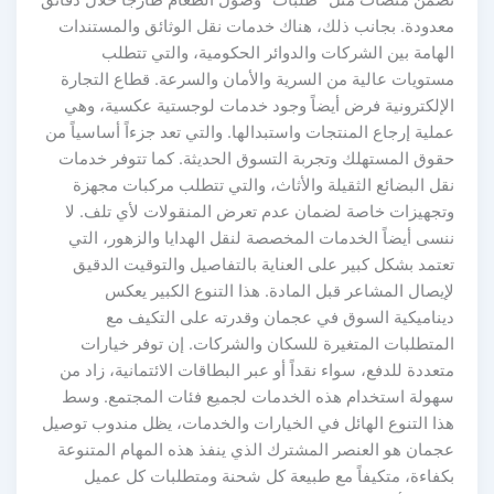
تضمن منصات مثل “طلبات” وصول الطعام طازجاً خلال دقائق
معدودة. بجانب ذلك، هناك خدمات نقل الوثائق والمستندات
الهامة بين الشركات والدوائر الحكومية، والتي تتطلب
مستويات عالية من السرية والأمان والسرعة. قطاع التجارة
الإلكترونية فرض أيضاً وجود خدمات لوجستية عكسية، وهي
عملية إرجاع المنتجات واستبدالها. والتي تعد جزءاً أساسياً من
حقوق المستهلك وتجربة التسوق الحديثة. كما تتوفر خدمات
نقل البضائع الثقيلة والأثاث، والتي تتطلب مركبات مجهزة
وتجهيزات خاصة لضمان عدم تعرض المنقولات لأي تلف. لا
ننسى أيضاً الخدمات المخصصة لنقل الهدايا والزهور، التي
تعتمد بشكل كبير على العناية بالتفاصيل والتوقيت الدقيق
لإيصال المشاعر قبل المادة. هذا التنوع الكبير يعكس
ديناميكية السوق في عجمان وقدرته على التكيف مع
المتطلبات المتغيرة للسكان والشركات. إن توفر خيارات
متعددة للدفع، سواء نقداً أو عبر البطاقات الائتمانية، زاد من
سهولة استخدام هذه الخدمات لجميع فئات المجتمع. وسط
هذا التنوع الهائل في الخيارات والخدمات، يظل مندوب توصيل
عجمان هو العنصر المشترك الذي ينفذ هذه المهام المتنوعة
بكفاءة، متكيفاً مع طبيعة كل شحنة ومتطلبات كل عميل