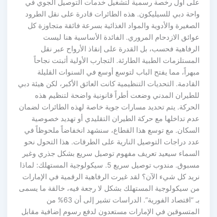
على أول رخصة رسمية لتشغيل خدمات التوصيل الجوي في
واحة دبي للسيليكون. هذه الطائرات قادرة على نقل الطرود
الصغيرة والأدوية والمواد الغذائية بسرعة فائقة متجاوزة كل
عوائق الازدحام المروري. الفائدة الأساسية هنا ليست
الرفاهية فحسب، بل القدرة على إنقاذ الأرواح عبر نقل
المستلزمات الطبية الطارئة. التجارب الأولية أثبتت نجاحاً
مبهراً، مما يفتح الباب لتوسع أوسع في السنوات القليلة
القادمة. التحديات التنظيمية كانت العائق الأكبر، لكن هيئة دبي
للطيران المدني وضعت أطراً قانونية واضحة لتنظيم هذه
الحركة. يتم تحديد مسارات جوية خاصة لهذه الطائرات لضمان
عدم تداخلها مع حركة الطيران التقليدي أو تهديد خصوصية
السكان. مع توسع هذا القطاع، سنشهد انخفاضاً ملحوظاً في
عدد دراجات التوصيل النارية على الطرقات. هذا التحول نحو
السماء سيعيد تعريف مفهوم توصيل سريع بشكل جذري وغير
مسبوق. مندوب توصيل سريع 5. سيكولوجية المستهلك: لماذا
نريد كل شيء الآن؟ لقد غيرت الرفاهية الرقمية في الإمارات
من سيكولوجية المستهلك بشكل لا رجعة فيه، خالقة ما يسمى
بـ “اقتصاد الفورية”. الدراسات تشير إلى أن 63% من
المتسوقين في الإمارات مستعدون لدفع رسوم إضافية مقابل