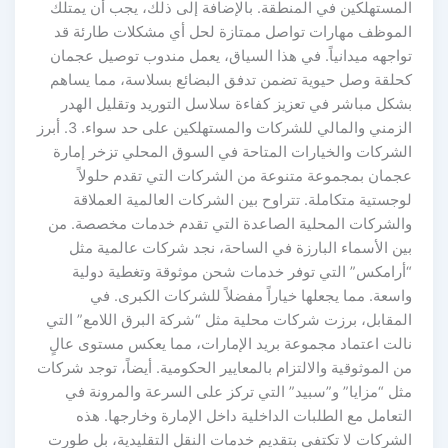
المستهلكين في المنطقة. بالإضافة إلى ذلك، يجب أن يمتلك
الموظف مهارات تواصل ممتازة لحل أي مشكلات طارئة قد
تواجهه ميدانياً. في هذا السياق، يعمل مندوب توصيل عجمان
كحلقة وصل حيوية تضمن تدفق البضائع بسلاسة، مما يساهم
بشكل مباشر في تعزيز كفاءة سلاسل التوريد وتقليل الهدر
الزمني والمالي للشركات والمستهلكين على حد سواء. 3. أبرز
الشركات والخيارات المتاحة في السوق المحلي تزخر إمارة
عجمان بمجموعة متنوعة من الشركات التي تقدم حلولاً
لوجستية متكاملة. تتراوح بين الشركات العالمية العملاقة
والشركات المحلية الصاعدة التي تقدم خدمات مخصصة. من
بين الأسماء البارزة في الساحة، نجد شركات عالمية مثل
“أرامكس” التي توفر خدمات شحن موثوقة وتغطية دولية
واسعة. مما يجعلها خياراً مفضلاً للشركات الكبرى. في
المقابل، برزت شركات محلية مثل “شركة البرق اللامع” التي
نالت اعتماد مجموعة بريد الإمارات، مما يعكس مستوى عالٍ
من الموثوقية والالتزام بالمعايير الحكومية. أيضاً، توجد شركات
مثل “مزايا” و”سبيد” التي تركز على السرعة والمرونة في
التعامل مع الطلبات الداخلية داخل الإمارة وخارجها. هذه
الشركات لا تكتفي بتقديم خدمات النقل التقليدية، بل طورت