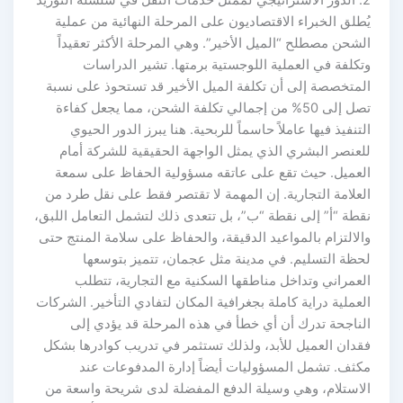
2. الدور الاستراتيجي لممثل خدمات النقل في سلسلة التوريد
يُطلق الخبراء الاقتصاديون على المرحلة النهائية من عملية
الشحن مصطلح “الميل الأخير”. وهي المرحلة الأكثر تعقيداً
وتكلفة في العملية اللوجستية برمتها. تشير الدراسات
المتخصصة إلى أن تكلفة الميل الأخير قد تستحوذ على نسبة
تصل إلى 50% من إجمالي تكلفة الشحن، مما يجعل كفاءة
التنفيذ فيها عاملاً حاسماً للربحية. هنا يبرز الدور الحيوي
للعنصر البشري الذي يمثل الواجهة الحقيقية للشركة أمام
العميل. حيث تقع على عاتقه مسؤولية الحفاظ على سمعة
العلامة التجارية. إن المهمة لا تقتصر فقط على نقل طرد من
نقطة “أ” إلى نقطة “ب”، بل تتعدى ذلك لتشمل التعامل اللبق،
والالتزام بالمواعيد الدقيقة، والحفاظ على سلامة المنتج حتى
لحظة التسليم. في مدينة مثل عجمان، تتميز بتوسعها
العمراني وتداخل مناطقها السكنية مع التجارية، تتطلب
العملية دراية كاملة بجغرافية المكان لتفادي التأخير. الشركات
الناجحة تدرك أن أي خطأ في هذه المرحلة قد يؤدي إلى
فقدان العميل للأبد، ولذلك تستثمر في تدريب كوادرها بشكل
مكثف. تشمل المسؤوليات أيضاً إدارة المدفوعات عند
الاستلام، وهي وسيلة الدفع المفضلة لدى شريحة واسعة من