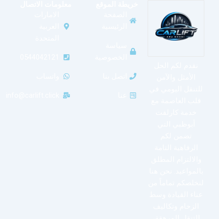
خريطة الموقع
معلومات الاتصال
الصفحة
الامارات
الرئيسية
العربية
المتحدة
سياسة
الخصوصية
0544042121
نقدم لكم الحل
اتصل بنا
واتساب
الأمثل والآمن
للتنقل اليومي في
عنا
info@carlift.click
قلب العاصمة مع
خدمة كارلفت
أبوظبي التي
تضمن لكم
الرفاهية التامة
والالتزام المطلق
بالمواعيد. نحن هنا
لنخلصكم تماماً من
عناء القيادة وسط
الزحام وتكاليف
التنقل المرهقة،