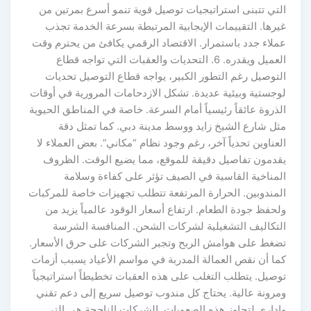
التي تتبنى استراتيجيات توصيل قوية تنمو أسرع بمرتين من
غيرها. التقييمات الإيجابية المرتبطة بسرعة الخدمة تجذب
عملاء جدد باستمرار. الاقتصاد الرقمي يكافئ من يحترم وقت
العميل ويقدره. 6. التحديات والعقبات التي تواجه قطاع
التوصيل رغم التطور الكبير، يواجه قطاع التوصيل تحديات
لوجستية وبيئية عديدة. تشكل الازدحامات المرورية في أوقات
الذروة عائقاً رئيسياً أمام السرعة. خاصة في المناطق الحيوية
مثل شارع الشيخ زايد ووسط مدينة دبي. كما تمثل دقة
العناوين تحدياً آخر، رغم وجود نظام “مكاني”. بعض العملاء لا
يقدمون تفاصيل دقيقة للموقع، مما يضيع الوقت. الظروف
المناخية القاسية في الصيف تؤثر على كفاءة وسلامة
المندوبين. الحرارة المرتفعة تتطلب تجهيزات خاصة للمركبات
ولحفظ جودة الطعام. ارتفاع أسعار الوقود عالمياً يزيد من
التكاليف التشغيلية لشركات الشحن. المنافسة الشرسة
تضغط على هوامش الربح وتجبر الشركات على حرق الأسعار.
كما أن نقص العمالة المدربة في مواسم الأعياد يسبب أزمات
توصيل. يتطلب التغلب على هذه العقبات تخطيطاً استراتيجياً
ومرونة عالية. يحتاج كل مندوب توصيل سريع إلى دعم تقني
وإداري لتجاوز هذه الصعوبات. الشركات الناجحة هي التي