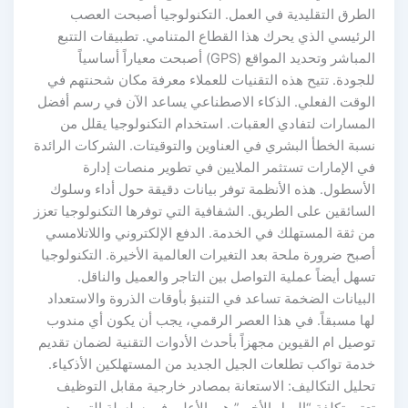
الطرق التقليدية في العمل. التكنولوجيا أصبحت العصب
الرئيسي الذي يحرك هذا القطاع المتنامي. تطبيقات التتبع
المباشر وتحديد المواقع (GPS) أصبحت معياراً أساسياً
للجودة. تتيح هذه التقنيات للعملاء معرفة مكان شحنتهم في
الوقت الفعلي. الذكاء الاصطناعي يساعد الآن في رسم أفضل
المسارات لتفادي العقبات. استخدام التكنولوجيا يقلل من
نسبة الخطأ البشري في العناوين والتوقيتات. الشركات الرائدة
في الإمارات تستثمر الملايين في تطوير منصات إدارة
الأسطول. هذه الأنظمة توفر بيانات دقيقة حول أداء وسلوك
السائقين على الطريق. الشفافية التي توفرها التكنولوجيا تعزز
من ثقة المستهلك في الخدمة. الدفع الإلكتروني واللاتلامسي
أصبح ضرورة ملحة بعد التغيرات العالمية الأخيرة. التكنولوجيا
تسهل أيضاً عملية التواصل بين التاجر والعميل والناقل.
البيانات الضخمة تساعد في التنبؤ بأوقات الذروة والاستعداد
لها مسبقاً. في هذا العصر الرقمي، يجب أن يكون أي مندوب
توصيل ام القيوين مجهزاً بأحدث الأدوات التقنية لضمان تقديم
خدمة تواكب تطلعات الجيل الجديد من المستهلكين الأذكياء.
تحليل التكاليف: الاستعانة بمصادر خارجية مقابل التوظيف