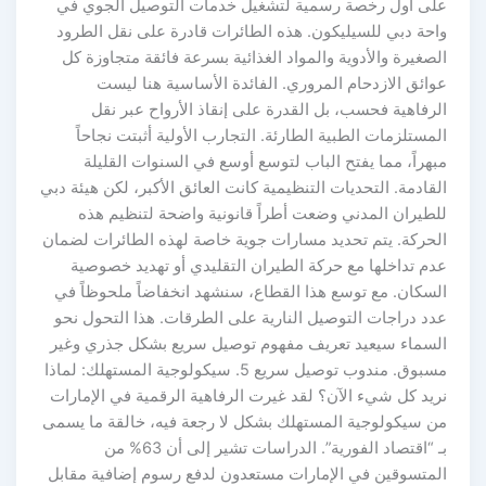
على أول رخصة رسمية لتشغيل خدمات التوصيل الجوي في
واحة دبي للسيليكون. هذه الطائرات قادرة على نقل الطرود
الصغيرة والأدوية والمواد الغذائية بسرعة فائقة متجاوزة كل
عوائق الازدحام المروري. الفائدة الأساسية هنا ليست
الرفاهية فحسب، بل القدرة على إنقاذ الأرواح عبر نقل
المستلزمات الطبية الطارئة. التجارب الأولية أثبتت نجاحاً
مبهراً، مما يفتح الباب لتوسع أوسع في السنوات القليلة
القادمة. التحديات التنظيمية كانت العائق الأكبر، لكن هيئة دبي
للطيران المدني وضعت أطراً قانونية واضحة لتنظيم هذه
الحركة. يتم تحديد مسارات جوية خاصة لهذه الطائرات لضمان
عدم تداخلها مع حركة الطيران التقليدي أو تهديد خصوصية
السكان. مع توسع هذا القطاع، سنشهد انخفاضاً ملحوظاً في
عدد دراجات التوصيل النارية على الطرقات. هذا التحول نحو
السماء سيعيد تعريف مفهوم توصيل سريع بشكل جذري وغير
مسبوق. مندوب توصيل سريع 5. سيكولوجية المستهلك: لماذا
نريد كل شيء الآن؟ لقد غيرت الرفاهية الرقمية في الإمارات
من سيكولوجية المستهلك بشكل لا رجعة فيه، خالقة ما يسمى
بـ “اقتصاد الفورية”. الدراسات تشير إلى أن 63% من
المتسوقين في الإمارات مستعدون لدفع رسوم إضافية مقابل