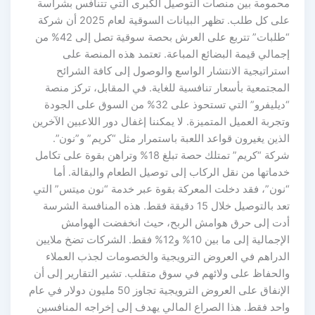
محمومة بين منصات التوصيل الكبرى التي تتنافس بشراسة
على كل طلب. تظهر البيانات السوقية لعام 2025 أن شركة
“طلبات” تتربع على العرش بحصة سوقية تصل إلى 42% من
إجمالي قيمة البضائع المباعة. تعتمد هذه المنصة على
استراتيجية الانتشار الواسع والوصول إلى كافة الشرائح
المجتمعية بأسعار تنافسية للغاية. في المقابل، تركز منصة
“ديليفرو” التي تستحوذ على 32% من السوق على الجودة
وتجربة العميل المتميزة. لا يمكننا إغفال دور اللاعبين الآخرين
الذين يغيرون قواعد اللعبة باستمرار مثل “كريم” و”نون”.
شركة “كريم” تمتلك حصة تبلغ 18% وتراهن بقوة على تكامل
خدماتها من نقل الركاب إلى توصيل الطعام والبقالة. أما
“نون”، فقد دخلت المعركة بقوة عبر خدمة “نون ميتس” التي
تعد بالتوصيل خلال 15 دقيقة فقط. هذه المنافسة الشرسة
أدت إلى حرق هوامش الربح، حيث انخفضت الهوامش
الإجمالية إلى ما بين 10% و12% فقط. الشركات تضخ ملايين
الدراهم في العروض الترويجية والخصومات لجذب العملاء
والحفاظ على ولائهم في سوق متقلب. تشير التقارير إلى أن
الإنفاق على العروض الترويجية تجاوز 50 مليون دولار في عام
واحد فقط. هذا الصراع المالي يهدف إلى إخراجه المنافسين