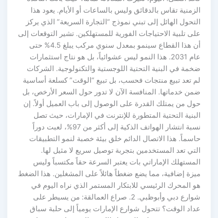
الزمنية تقاس بالدقائق وليس بالساعات أو الأيام. يعود هذا
التحول الهائل إلى تبني نموذج “التجارة السريعة” الذي يركز
على تلبية الاحتياجات الفورية للمستهلكين. تشير التوقعات إلى
أن هذا القطاع سينمو بمعدل سنوي مركب يبلغ 4.5% حتى
عام 2031. هذا النمو ليس عشوائياً، بل هو نتاج استثمارات
ضخمة في البنية التحتية اللوجستية والتكنولوجية. الشركات
لم تعد تبيع منتجات فحسب، بل تبيع “الوقت” كسلعة أساسية
ضمن خدماتها. المنافسة الآن لا تدور حول السعر الأرخص، بل
حول من يمتلك القدرة على الوصول إلى باب العميل أولاً. إن
البنية التحتية المتطورة للإنترنت في الإمارات، حيث تصل
نسبة انتشار الهواتف الذكية إلى أكثر من 97%، لعبت دوراً
حاسماً. هذا الاتصال الدائم خلق بيئة خصبة لنمو التطبيقات
التي تعد المستخدمين بتجربة توصيل سريع لا مثيل لها.
المستهلك الإماراتي بات يعتبر السرعة حقاً مكتسباً وليس
ميزة إضافية، مما يضع ضغطاً هائلاً على المشغلين. هذا الضغط
هو المحرك الرئيسي للابتكار المستمر الذي نراه اليوم في
شوارع دبي وأبوظبي. 2. صراع العمالقة: من يسيطر على
عداد الوقت؟ تتحول شوارع الإمارات يومياً إلى حلبة سباق