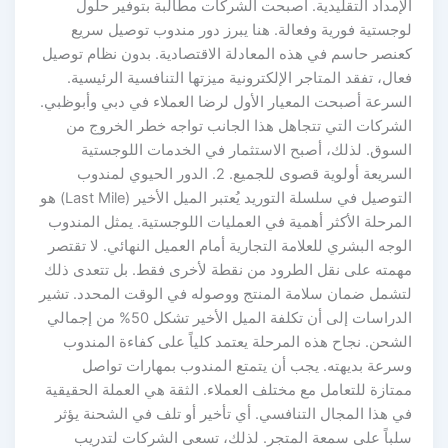
الإمداد التقليدية. أصبحت الشركات مطالبة بتوفير حلول
لوجستية فورية وفعالة. هنا يبرز دور مندوب توصيل سريع
كعنصر حاسم في هذه المعادلة الاقتصادية. بدون نظام توصيل
فعال، تفقد المتاجر الإلكترونية ميزتها التنافسية الرئيسية.
السرعة أصبحت المعيار الأول لرضا العملاء في دبي وأبوظبي.
الشركات التي تتجاهل هذا الجانب تواجه خطر الخروج من
السوق. لذلك، أصبح الاستثمار في الخدمات اللوجستية
السريعة أولوية قصوى للجميع. 2. الدور الحيوي لمندوب
التوصيل في سلسلة التوريد يُعتبر الميل الأخير (Last Mile) هو
المرحلة الأكثر أهمية في العمليات اللوجستية. يمثل المندوب
الوجه البشري للعلامة التجارية أمام العميل النهائي. لا تقتصر
مهمته على نقل الطرود من نقطة لأخرى فقط. بل تتعدى ذلك
لتشمل ضمان سلامة المنتج ووصوله في الوقت المحدد. تشير
الدراسات إلى أن تكلفة الميل الأخير تشكل 50% من إجمالي
الشحن. نجاح هذه المرحلة يعتمد كلياً على كفاءة المندوب
وسرعة بديهته. يجب أن يتمتع المندوب بمهارات تواصل
ممتازة للتعامل مع مختلف العملاء. الثقة هي العملة الحقيقية
في هذا المجال التنافسي. أي تأخير أو تلف في الشحنة يؤثر
سلباً على سمعة المتجر. لذلك، تسعى الشركات لتدريب