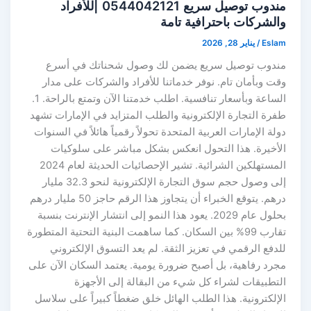
مندوب توصيل سريع 0544042121 |للأفراد
والشركات باحترافية تامة
Eslam
/
يناير 28, 2026
مندوب توصيل سريع يضمن لك وصول شحناتك في أسرع
وقت وبأمان تام. نوفر خدماتنا للأفراد والشركات على مدار
الساعة وبأسعار تنافسية. اطلب خدمتنا الآن وتمتع بالراحة. 1.
طفرة التجارة الإلكترونية والطلب المتزايد في الإمارات تشهد
دولة الإمارات العربية المتحدة تحولاً رقمياً هائلاً في السنوات
الأخيرة. هذا التحول انعكس بشكل مباشر على سلوكيات
المستهلكين الشرائية. تشير الإحصائيات الحديثة لعام 2024
إلى وصول حجم سوق التجارة الإلكترونية لنحو 32.3 مليار
درهم. يتوقع الخبراء أن يتجاوز هذا الرقم حاجز 50 مليار درهم
بحلول عام 2029. يعود هذا النمو إلى انتشار الإنترنت بنسبة
تقارب 99% بين السكان. كما ساهمت البنية التحتية المتطورة
للدفع الرقمي في تعزيز الثقة. لم يعد التسوق الإلكتروني
مجرد رفاهية، بل أصبح ضرورة يومية. يعتمد السكان الآن على
التطبيقات لشراء كل شيء من البقالة إلى الأجهزة
الإلكترونية. هذا الطلب الهائل خلق ضغطاً كبيراً على سلاسل