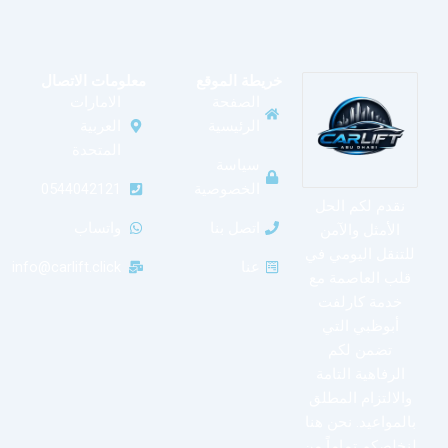
خريطة الموقع
معلومات الاتصال
الصفحة
الامارات
الرئيسية
العربية
المتحدة
سياسة
الخصوصية
0544042121
نقدم لكم الحل
اتصل بنا
واتساب
الأمثل والآمن
للتنقل اليومي في
عنا
info@carlift.click
قلب العاصمة مع
خدمة كارلفت
أبوظبي التي
تضمن لكم
الرفاهية التامة
والالتزام المطلق
بالمواعيد. نحن هنا
لنخلصكم تماماً من