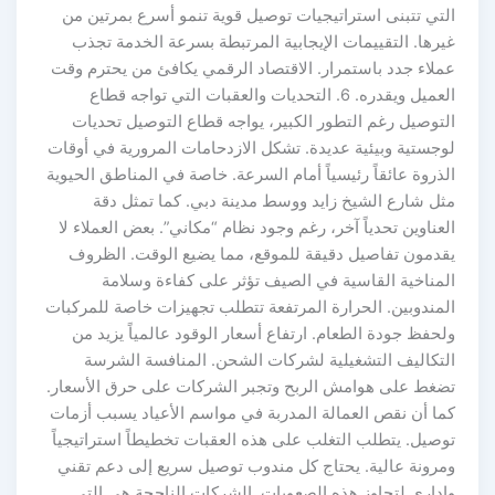
التي تتبنى استراتيجيات توصيل قوية تنمو أسرع بمرتين من
غيرها. التقييمات الإيجابية المرتبطة بسرعة الخدمة تجذب
عملاء جدد باستمرار. الاقتصاد الرقمي يكافئ من يحترم وقت
العميل ويقدره. 6. التحديات والعقبات التي تواجه قطاع
التوصيل رغم التطور الكبير، يواجه قطاع التوصيل تحديات
لوجستية وبيئية عديدة. تشكل الازدحامات المرورية في أوقات
الذروة عائقاً رئيسياً أمام السرعة. خاصة في المناطق الحيوية
مثل شارع الشيخ زايد ووسط مدينة دبي. كما تمثل دقة
العناوين تحدياً آخر، رغم وجود نظام “مكاني”. بعض العملاء لا
يقدمون تفاصيل دقيقة للموقع، مما يضيع الوقت. الظروف
المناخية القاسية في الصيف تؤثر على كفاءة وسلامة
المندوبين. الحرارة المرتفعة تتطلب تجهيزات خاصة للمركبات
ولحفظ جودة الطعام. ارتفاع أسعار الوقود عالمياً يزيد من
التكاليف التشغيلية لشركات الشحن. المنافسة الشرسة
تضغط على هوامش الربح وتجبر الشركات على حرق الأسعار.
كما أن نقص العمالة المدربة في مواسم الأعياد يسبب أزمات
توصيل. يتطلب التغلب على هذه العقبات تخطيطاً استراتيجياً
ومرونة عالية. يحتاج كل مندوب توصيل سريع إلى دعم تقني
وإداري لتجاوز هذه الصعوبات. الشركات الناجحة هي التي