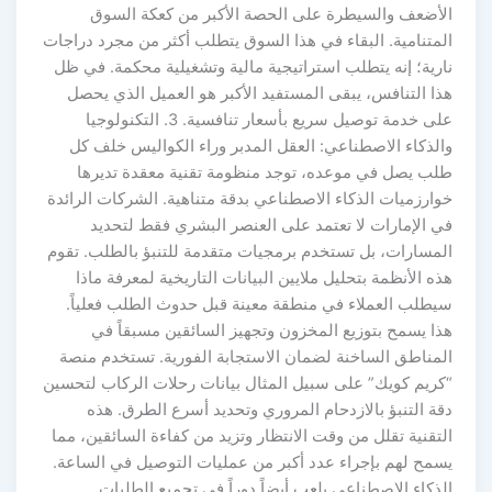
الأضعف والسيطرة على الحصة الأكبر من كعكة السوق
المتنامية. البقاء في هذا السوق يتطلب أكثر من مجرد دراجات
نارية؛ إنه يتطلب استراتيجية مالية وتشغيلية محكمة. في ظل
هذا التنافس، يبقى المستفيد الأكبر هو العميل الذي يحصل
على خدمة توصيل سريع بأسعار تنافسية. 3. التكنولوجيا
والذكاء الاصطناعي: العقل المدبر وراء الكواليس خلف كل
طلب يصل في موعده، توجد منظومة تقنية معقدة تديرها
خوارزميات الذكاء الاصطناعي بدقة متناهية. الشركات الرائدة
في الإمارات لا تعتمد على العنصر البشري فقط لتحديد
المسارات، بل تستخدم برمجيات متقدمة للتنبؤ بالطلب. تقوم
هذه الأنظمة بتحليل ملايين البيانات التاريخية لمعرفة ماذا
سيطلب العملاء في منطقة معينة قبل حدوث الطلب فعلياً.
هذا يسمح بتوزيع المخزون وتجهيز السائقين مسبقاً في
المناطق الساخنة لضمان الاستجابة الفورية. تستخدم منصة
“كريم كويك” على سبيل المثال بيانات رحلات الركاب لتحسين
دقة التنبؤ بالازدحام المروري وتحديد أسرع الطرق. هذه
التقنية تقلل من وقت الانتظار وتزيد من كفاءة السائقين، مما
يسمح لهم بإجراء عدد أكبر من عمليات التوصيل في الساعة.
الذكاء الاصطناعي يلعب أيضاً دوراً في تجميع الطلبات