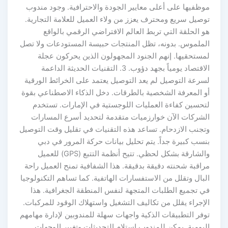
موظفيها على أعلى معايير الجودة والاحترافية. وجود مندوب
توصيل سريع ومحترف يعزز من ولاء العميل للعلامة التجارية.
هو الحلقة التي تربط العالم الافتراضي الرقمي بالواقع
الملموس. بدونه، تظل المنتجات حبيسة المستودعات ولا تصل
لمستحقيها. إنهم الجنود المجهولون الذين يحركون عجلة
الاقتصاد يومياً بجهد دؤوب. 3. التقنيات الحديثة الداعمة
لسرعة التوصيل لم يعد التوصيل يعتمد على الخرائط الورقية
أو المعرفة الشخصية بالطرقات. دخل الذكاء الاصطناعي بقوة
لتحسين كفاءة العمليات اللوجستية في الإمارات. تستخدم
الشركات الآن خوارزميات متقدمة لتحديد أسرع المسارات
وتجنب الازدحام. تساعد هذه التقنيات في تقليل وقت التوصيل
بنسب كبيرة جداً. يتم تحليل بيانات حركة المرور في دبي
والشارقة بشكل لحظي. تتيح أنظمة التتبع (GPS) للعميل
مراقبة شحنته دقيقة بدقيقة. هذا الشفافية تمنح العميل راحة
البال وتقلل من الاستفسارات الهاتفية. كما تساهم التكنولوجيا
في تجميع الطلبات المتجهة لنفس المنطقة الجغرافية. هذا
الإجراء يقلل من تكاليف التشغيل واستهلاك الوقود للمركبات.
توفر التطبيقات الذكية واجهات سهلة للمندوبين لإدارة مهامهم
اليومية. يمكن للمندوب استلام التحديثات وتغيير الوجهات