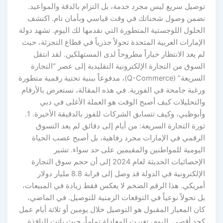
توصيل سريع ليس مجرد خدمة، بل التزام بالدقة والمواعيد.
نضمن وصول شحناتك في وقت قياسي وبأمان تام. اكتشف
الحلول اللوجستية المتطورة التي نقدمها لك اليوم. تشهد دولة
الإمارات العربية المتحدة تحولاً جذرياً في قطاع التجزئة، حيث
لم يعد الانتظار خياراً مطروحاً لدى المستهلكين. لقد انتقل
السوق من التجارة الإلكترونية التقليدية إلى عصر “التجارة
السريعة” (Q-Commerce)، مدفوعاً ببنية تحتية رقمية متطورة
ورغبة جامحة في الفورية. في هذه المقالة، نستعرض بالأرقام
والتحليلات كيف أصبح الوقت هو العملة الأغلى في دبي
وأبوظبي، وكيف تتسابق الشركات للفوز بالدقيقة الأخيرة. 1.
ثورة التجارة السريعة: من أيام إلى دقائق لم يعد التسوق
الرقمي في الإمارات مجرد رفاهية، بل أصبح عصب الحياة
اليومية للمواطنين والمقيمين على حد سواء. تشير
الإحصائيات الحديثة لعام 2024 إلى أن حجم سوق التجارة
الإلكترونية في الدولة قد وصل إلى قرابة 8.8 مليار دولار
أمريكي. هذا الرقم الضخم لا يعكس فقط زيادة في المبيعات،
بل تحولاً نوعياً في التوقعات الزمنية للتوصيل. في الماضي،
كان المعيار المقبول هو التوصيل خلال يومين أو ثلاثة أيام عمل
كحد أقصى. اليوم، تغيرت المعادلة تماماً، حيث باتت النافذة