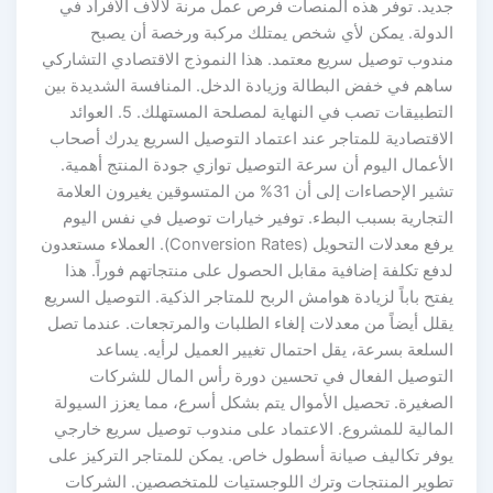
جديد. توفر هذه المنصات فرص عمل مرنة لآلاف الأفراد في
الدولة. يمكن لأي شخص يمتلك مركبة ورخصة أن يصبح
مندوب توصيل سريع معتمد. هذا النموذج الاقتصادي التشاركي
ساهم في خفض البطالة وزيادة الدخل. المنافسة الشديدة بين
التطبيقات تصب في النهاية لمصلحة المستهلك. 5. العوائد
الاقتصادية للمتاجر عند اعتماد التوصيل السريع يدرك أصحاب
الأعمال اليوم أن سرعة التوصيل توازي جودة المنتج أهمية.
تشير الإحصاءات إلى أن 31% من المتسوقين يغيرون العلامة
التجارية بسبب البطء. توفير خيارات توصيل في نفس اليوم
يرفع معدلات التحويل (Conversion Rates). العملاء مستعدون
لدفع تكلفة إضافية مقابل الحصول على منتجاتهم فوراً. هذا
يفتح باباً لزيادة هوامش الربح للمتاجر الذكية. التوصيل السريع
يقلل أيضاً من معدلات إلغاء الطلبات والمرتجعات. عندما تصل
السلعة بسرعة، يقل احتمال تغيير العميل لرأيه. يساعد
التوصيل الفعال في تحسين دورة رأس المال للشركات
الصغيرة. تحصيل الأموال يتم بشكل أسرع، مما يعزز السيولة
المالية للمشروع. الاعتماد على مندوب توصيل سريع خارجي
يوفر تكاليف صيانة أسطول خاص. يمكن للمتاجر التركيز على
تطوير المنتجات وترك اللوجستيات للمتخصصين. الشركات