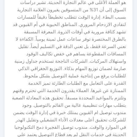
هو العملة الأغلى في عالم التجارة الحديثة. تشير دراسات
السوق إلى أن 31% من المتسوقين يغيرون العلامة التجارية
بسبب البطء. إدارة الوقت تتطلب تخطيطاً دقيقاً للمسارات
لتفادي الازدحام المروري. المناطق الحيوية في أم القيوين قد
تشهد كثافة مرورية في أوقات الذروة. المعرفة المسبقة
بالطرق المختصرة توفر ساعات عمل ثمينة يومياً. الكفاءة لا
تعني السرعة فقط، بل تعني الدقة في التسليم أيضاً. تقليل
المسافات المقطوعة يساهم في خفض تكاليف الوقود
واستهلاك المركبات. الشركات الناجحة تستخدم جداول زمنية
صارمة لضمان توزيع المهام بذكاء. التوزيع الجغرافي الذكي
للطلبات يرفع من إنتاجية عملية التوصيل بشكل ملحوظ.
القدرة على التعامل مع الطلبات الطارئة تميز الخدمة
الممتازة عن غيرها. العملاء يقدرون الخدمة التي تحترم وقتهم
وتلتزم بالمواعيد المحددة مسبقاً. تحقيق هذه المعادلة الصعبة
يتطلب مهارات تنظيمية عالية من القائم بالتوصيل. وجود
مندوب توصيل ام القيوين يمتلك خبرة في إدارة الوقت يضمن
للشركات تحقيق أعلى معدلات الأداء التشغيلي وتقليل الهدر
في الموارد والوقت. مندوب توصيل الفجيرة دمج التكنولوجيا
الحديثة في خدمات النقل لم يعد قطاع التوصيل يعتمد على