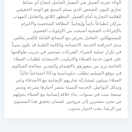
الولاء تجربة العميل هي المعيار الفاصل لنجاح أي نشاط
تجاري اليوم. الشخص الذي يسلم المنتج هو الوجه الحقيقي
للعلامة التجارية أمام العميل. المظهر اللائق والتعامل المهذب
يتركان انطباعاً دائماً وإيجابياً. النظافة الشخصية والالتزام
بالإجراءات الصحية أصبحت من الأولويات القصوى
للمستهلكين. التعامل بحرص مع البضائع القابلة للكسر يعكس
مدى احترافية الخدمة. الابتسامة والكلمة الطيبة قد تكون سبباً
في تكرار عملية الشراء. الشركات تستثمر في تدريب طواقمها
على فنون خدمة العملاء والاتيكيت. الاستجابة لطلبات العملاء
الخاصة تزيد من شعورهم بالاهتمام والتقدير. معالجة الشكاوى
في موقع التسليم تتطلب دبلوماسية وذكاءً اجتماعياً عالياً.
العملاء يميلون لمشاركة تجاربهم الإيجابية مع الأصدقاء وعبر
وسائل التواصل. الخدمة السيئة تنتشر أخبارها بسرعة وتدمر
سمعة بنيت في سنوات. بناء علاقة إنسانية مع العملاء يحولهم
من مجرد مشترين إلى مروجين. لضمان تحقيق هذا المستوى
من الرضا، يجب اختيار مندوب