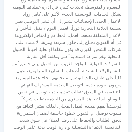
الاستراتيجية للمشاريع المحلية والصغيرة تواجه المشاريع
الصغيرة والمتوسطة تحديات كبيرة في إدارة عملياتها اليومية.
تشكل الخدمات اللوجستية العبء الأكبر على كاهل رواد
الأعمال الجدد. الإحصائيات تشير إلى أن فشل التوصيل يضر
بسمعة العلامة التجارية فوراً. العميل اليوم لا يقبل التأخير أو
الأعذار المتعلقة بضغط العمل. المطاعم والمتاجر الإلكترونية
في أم القيوين تحتاج إلى حلول سريعة ومرنة. الاعتماد على
شركات الشحن الكبرى قد يكون مكلفاً أو بطيئاً أحياناً. الحلول
المحلية توفر سرعة استجابة أعلى وتكلفة أقل مقارنة
بالشركات الدولية. التواجد القريب من العميل يبني جسوراً من
الثقة والولاء المستدام. أصحاب المشاريع المنزلية يعتمدون
كلياً على طرف ثالث لتوصيل منتجاتهم. نجاح هذه المشاريع
مرهون بجودة خدمة التوصيل المقدمة للمستهلك النهائي.
التنافسية في السوق تتطلب تقديم خدمة توصيل في نفس
اليوم أو الساعة. هذا المستوى من الخدمة يتطلب شريكاً
لوجستياً يفهم طبيعة العمل المحلي. لذلك، يعتبر التعاقد مع
مندوب توصيل ام القيوين خطوة حاسمة لضمان استمرارية
تدفق الطلبات والحفاظ على رضا العملاء في سوق شديد
التنافسية. الكفاءة التشغيلية وإدارة الوقت بدقة عامل الوقت