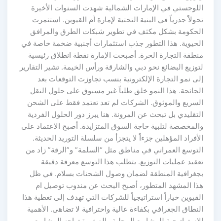
اللوجستي في الإمارات الشمالية شهدت السنوات الأخيرة
تحولاً جذرياً في البنية التحتية لإمارة أم القيوين. استثمرت
الحكومة بشكل مكثف في تطوير شبكات الطرق والمرافق
الحيوية. هذا التطور جذب استثمارات أجنبية ضخمة خاصة في
منطقة التجارة الحرة. أصبحت الإمارة نقطة انطلاق رئيسية
لتوزيع البضائع نحو دبي والشارقة ورأس الخيمة. تشير التقارير
إلى نمو التجارة الإلكترونية بنسب تجاوزت التوقعات بعد
الجائحة. هذا النمو خلق طلباً غير مسبوق على حلول النقل
السريع والموثوق. الشركات لم تعد تعتمد فقط على الشحن
التقليدي بل تبحث عن المرونة. هنا يبرز دور الحلول الفردية
والمخصصة لتلبية حاجة السوق المتزايدة. أصبح الاعتماد على
الأفراد المؤهلين جزءاً لا يتجزأ من سلسلة التوريد الحديثة.
التوسع العمراني في مناطق مثل “السلمة” و”الرقة” زاد من
تعقيد عمليات التوزيع. يتطلب هذا التوسع معرفة دقيقة
بجغرافية المنطقة لضمان وصول الشحنات بسلام. في ظل
هذا المشهد المتطور، أصبح البحث عن مندوب توصيل ام
القيوين خياراً استراتيجياً للشركات التي تهدف إلى تغطية هذا
النطاق الجغرافي بكفاءة عالية واحترافية لا تضاهى. الأهمية