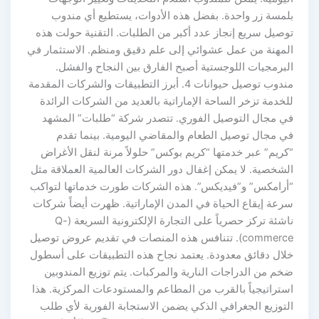
بلمسة زر واحدة. بفضل هذه الأدوات، يستطيع أي مندوب
توصيل سريع إنجاز عدد أكبر من الطلبات. التقنية حولت هذه
المهنة من عمل عشوائي إلى علم دقيق ومنظم. الاستثمار في
البرمجيات اللوجستية أصبح الفارق بين النجاح والفشل.
مندوب توصيل حيوانات 4. أبرز التطبيقات والشركات المقدمة
للخدمة تزخر الساحة الإماراتية بالعديد من الشركات الرائدة
في مجال التوصيل الفوري. تتصدر شركة “طلبات” المشهد
في مجال توصيل الطعام والمقاضي اليومية. بينما تقدم
“كريم” عبر خدمتها “كريم بوكس” حلولاً مرنة لنقل الأغراض
الشخصية. لا يمكن إغفال دور الشركات العالمية العملاقة مثل
“أرامكس” و”فيديكس”. هذه الشركات طورت خدماتها لتواكب
سرعة إيقاع الحياة في المدن الإماراتية. ظهرت أيضاً شركات
ناشئة تركز حصرياً على التجارة الإلكترونية السريعة (Q-
commerce). تتنافس هذه المنصات في تقديم عروض توصيل
خلال دقائق معدودة. يعتمد نجاح هذه التطبيقات على أسطول
ضخم من الدراجات النارية والمركبات. يتم توزيع المندوبين
استراتيجياً بالقرب من المطاعم والمستودعات المركزية. هذا
التوزيع الجغرافي الذكي يضمن الاستجابة الفورية لأي طلب