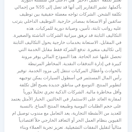
تعتبر تكلفة “الميل الأخير” هي الأعلى في سلسلة التوريد
بأكملها. تشير التقارير إلى أنها قد تصل إلى 55% من إجمالي
تكلفة الشحن. الشركات تواجه معضلة حقيقية بين توظيف
سائقين أو الاستعانة بمصادر خارجية. التوظيف الداخلي يترتب
عليه رواتب ثابتة، تأمين، وصيانة دورية للمركبات. هذه
التكاليف الثابتة قد ترهق ميزانية الشركات الناشئة والصغيرة.
في المقابل، الاستعانة بخدمات خارجية يحول التكاليف الثابتة
إلى تكاليف متغيرة. تدفع الشركة فقط مقابل الخدمة التي
تحصل عليها عند الحاجة. هذا النموذج المالي يوفر مرونة
كبيرة في إدارة التدفقات النقدية. المخاطر المرتبطة
بالحوادث وأعطال المركبات تنتقل إلى مزود الخدمة. توفير
رأس المال المستثمر في أسطول السيارات يمكن توجيهه
لتطوير المنتج. التوسع في مناطق جديدة يصبح أقل تكلفة
وأقل مخاطرة مالية. الشركات الذكية تجري تحليلاً دورياً
لمقارنة العائد على الاستثمار في الحالتين. الخيار الأمثل يعتمد
على حجم الطلبات اليومية وطبيعة المنتج المباع. بالنسبة
للعديد من الأنشطة التجارية، يعد التعامل مع مندوب توصيل ام
القيوين بنظام العمل الحر أو التعاقد الخارجي حلاً اقتصادياً
مثالياً لتقليل النفقات التشغيلية. تعزيز تجربة العملاء وبناء