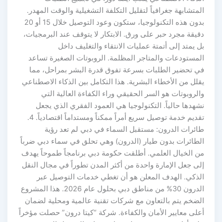
المتشابهة جغرافياً لتقليل التكلفة التشغيلية والوقت المهدر.
بدون هذه التكنولوجيا، ستكون وعود التوصيل خلال 15 أو 20
دقيقة مجرد حبر على ورق. الابتكار لا يتوقف عند البرمجيات،
بل يمتد إلى أتمتة عمليات الانتقاء والتغليف داخل
المستودعات والمتاجر المظلمة. الروبوتات الصغيرة تساعد
في تحضير الطلبات بسرعة تفوق قدرة البشر بمراحل، مما
يقلل من الأخطاء البشرية. هذا التكامل بين الذكاء الاصطناعي
والروبوتات هو السر الحقيقي وراء الكفاءة العالية التي
نشهدها حالياً. التكنولوجيا هي العمود الفقري الذي يجعل
تقديم خدمة توصيل سريع أمراً ممكناً ومستداماً اقتصادياً. 4.
طائرات الدرون: مستقبل السماء في دبي لم تعد رؤية
الطائرات بدون طيار (الدرون) وهي تحلق في سماء دبي ضرباً
من الخيال العلمي. أطلقت حكومة دبي برنامجاً طموحاً يهدف
إلى جعل الإمارة واحدة من أكثر المدن تطوراً في مجال النقل
الذكي. الهدف المعلن هو أن تغطي خدمات التوصيل عبر
الدرون 30% من مناطق دبي بحلول عام 2026. هذا المشروع
الضخم يتم بالتعاون مع شركات تقنية عالمية ومحلية لضمان
أعلى معايير الأمان والكفاءة. شركة “كيتا درون” حصلت مؤخراً