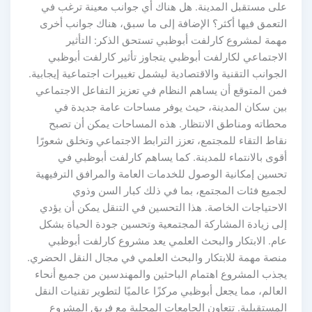
على مستقبل المدينة. هل هناك أي جوانب معينة ترغب في
التعمق فيها أكثر؟ الإضافة إلى ما سبق، هناك جوانب أخرى
مهمة لمشروع كارلفت أبوظبي تستحق الذكر: التأثير
الاجتماعي لكارلفت أبوظبي يتجاوز تأثير كارلفت أبوظبي
الجوانب التقنية والاقتصادية ليشمل تغييرات اجتماعية إيجابية.
فمن المتوقع أن يساهم النظام في تعزيز التفاعل الاجتماعي
بين سكان المدينة، حيث يوفر مساحات عامة جديدة في
محطاته ومناطق الانتظار. هذه المساحات يمكن أن تصبح
نقاط التقاء للمجتمع، تعزز الترابط الاجتماعي وتخلق شعورًا
أقوى بالانتماء للمدينة. كما يساهم كارلفت أبوظبي في
تحسين إمكانية الوصول للخدمات العامة والمرافق الترفيهية
لجميع فئات المجتمع، بما في ذلك كبار السن وذوي
الاحتياجات الخاصة. هذا التحسين في التنقل يمكن أن يؤدي
إلى زيادة المشاركة المجتمعية وتحسين جودة الحياة بشكل
عام. الابتكار والبحث العلمي يعد مشروع كارلفت أبوظبي
منصة مهمة للابتكار والبحث العلمي في مجال النقل الحضري.
يجذب المشروع اهتمام الباحثين والمهندسين من جميع أنحاء
العالم، مما يجعل أبوظبي مركزًا عالميًا لتطوير تقنيات النقل
المستقبلية. تتعاون الجامعات المحلية مع فريق المشروع