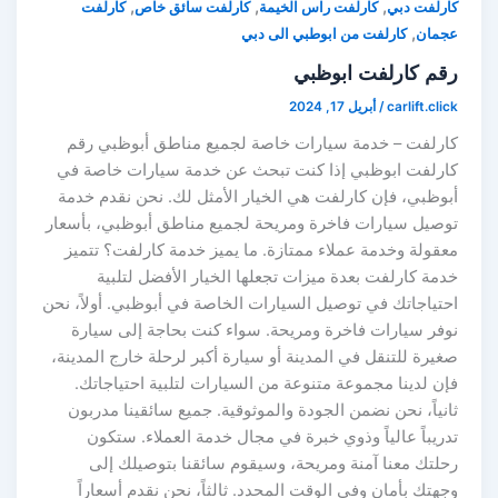
,
,
,
كارلفت دبي
كارلفت راس الخيمة
كارلفت سائق خاص
كارلفت
,
عجمان
كارلفت من ابوطبي الى دبي
رقم كارلفت ابوظبي
carlift.click
/
أبريل 17, 2024
كارلفت – خدمة سيارات خاصة لجميع مناطق أبوظبي رقم
كارلفت ابوظبي إذا كنت تبحث عن خدمة سيارات خاصة في
أبوظبي، فإن كارلفت هي الخيار الأمثل لك. نحن نقدم خدمة
توصيل سيارات فاخرة ومريحة لجميع مناطق أبوظبي، بأسعار
معقولة وخدمة عملاء ممتازة. ما يميز خدمة كارلفت؟ تتميز
خدمة كارلفت بعدة ميزات تجعلها الخيار الأفضل لتلبية
احتياجاتك في توصيل السيارات الخاصة في أبوظبي. أولاً، نحن
نوفر سيارات فاخرة ومريحة. سواء كنت بحاجة إلى سيارة
صغيرة للتنقل في المدينة أو سيارة أكبر لرحلة خارج المدينة،
فإن لدينا مجموعة متنوعة من السيارات لتلبية احتياجاتك.
ثانياً، نحن نضمن الجودة والموثوقية. جميع سائقينا مدربون
تدريباً عالياً وذوي خبرة في مجال خدمة العملاء. ستكون
رحلتك معنا آمنة ومريحة، وسيقوم سائقنا بتوصيلك إلى
وجهتك بأمان وفي الوقت المحدد. ثالثاً، نحن نقدم أسعاراً