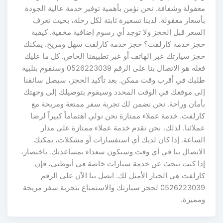
معقولة وشفافة. نحن نؤمن بأهمية توفير خدمة عالية الجودة
بأسعار معقولة. لدينا تسعيرة ثابتة لكل رحلة، بحيث تعرف
السعر قبل الحجز ولا توجد أي رسوم إضافية مخفية. كيفية
حجز خدمة كارلفت؟ حجز خدمة كارلفت سهل ومريح. يمكنك
حجز سيارتك عبر الهاتف أو عبر تطبيقنا الخاص. كل ما عليك
فعله هو الاتصال بنا على الرقم 0526223039 وسنقوم بتلبية
طلبك في أقرب وقت ممكن. بعد تأكيد الحجز، سيصل سائقنا
إلى موقعك في الوقت المحدد وسيقوم بتوصيلك إلى وجهتك
بأمان وراحة. نحن نضمن لك تجربة سفر ممتعة ومريحة مع
كارلفت. خدمة عملاء ممتازة نحن نولي اهتماماً كبيراً لرضا
عملائنا. لذلك، نحن نقدم خدمة عملاء ممتازة على مدار
الساعة. إذا كان لديك أي استفسارات أو مشكلات، يمكنك
الاتصال بنا في أي وقت وسنكون سعداء بمساعدتك. باختصار،
إذا كنت تبحث عن خدمة سيارات خاصة في أبوظبي، فإن
كارلفت هي الخيار الأمثل لك. اتصل بنا الآن على الرقم
0526223039 لحجز سيارتك والاستمتاع بتجربة سفر مريحة
ومميزة.