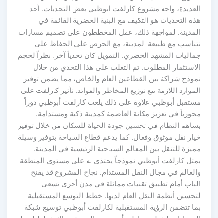
العديدة، واجه مشروع كارلفت أبوظبي بعض التحديات. أحد
هذه التحديات هو التكيف مع البنية الحضرية القائمة في
المدينة. لمواجهة ذلك، عمل المخططون على تصميم مسارات
تتناسب مع طبيعة المدينة، مع الحرص على الحفاظ على
جماليات المشهد الحضري. التمويل كان تحدياً آخر، نظراً لحجم
الاستثمار المطلوب. تم التغلب على هذا التحدي من خلال
نموذج شراكة بين القطاعين العام والخاص، مما يضمن توفير
الموارد اللازمة مع توزيع المخاطر والفوائد. تأثير كارلفت على
مستقبل أبوظبي علاوة على ذلك يلعب كارلفت أبوظبي دوراً
محورياً في تعزيز مكانة العاصمة كمدينة ذكية ومستدامة.
يساهم النظام في تحسين جودة الحياة للسكان من خلال توفير
خيار نقل موثوق وفعال. كما يدعم قطاع السياحة بتوفير وسيلة
مميزة للتنقل بين المعالم السياحية الرئيسية في المدينة.
يمثل كارلفت أبوظبي نموذجاً يحتذى به على مستوى المنطقة
والعالم في مجال النقل المستدام. نجاح المشروع قد يفتح
الباب أمام تطبيق تقنيات مماثلة في مدن أخرى تسعى
لتحسين أنظمة النقل العام لديها. خطط التوسع المستقبلية
بما تتضمن الرؤية المستقبلية لكارلفت أبوظبي توسيع شبكة