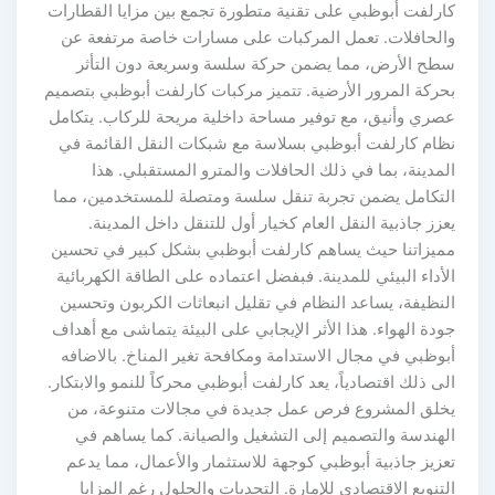
كارلفت أبوظبي على تقنية متطورة تجمع بين مزايا القطارات
والحافلات. تعمل المركبات على مسارات خاصة مرتفعة عن
سطح الأرض، مما يضمن حركة سلسة وسريعة دون التأثر
بحركة المرور الأرضية. تتميز مركبات كارلفت أبوظبي بتصميم
عصري وأنيق، مع توفير مساحة داخلية مريحة للركاب. يتكامل
نظام كارلفت أبوظبي بسلاسة مع شبكات النقل القائمة في
المدينة، بما في ذلك الحافلات والمترو المستقبلي. هذا
التكامل يضمن تجربة تنقل سلسة ومتصلة للمستخدمين، مما
يعزز جاذبية النقل العام كخيار أول للتنقل داخل المدينة.
مميزاتنا حيث يساهم كارلفت أبوظبي بشكل كبير في تحسين
الأداء البيئي للمدينة. فبفضل اعتماده على الطاقة الكهربائية
النظيفة، يساعد النظام في تقليل انبعاثات الكربون وتحسين
جودة الهواء. هذا الأثر الإيجابي على البيئة يتماشى مع أهداف
أبوظبي في مجال الاستدامة ومكافحة تغير المناخ. بالاضافه
الى ذلك اقتصادياً، يعد كارلفت أبوظبي محركاً للنمو والابتكار.
يخلق المشروع فرص عمل جديدة في مجالات متنوعة، من
الهندسة والتصميم إلى التشغيل والصيانة. كما يساهم في
تعزيز جاذبية أبوظبي كوجهة للاستثمار والأعمال، مما يدعم
التنويع الاقتصادي للإمارة. التحديات والحلول رغم المزايا