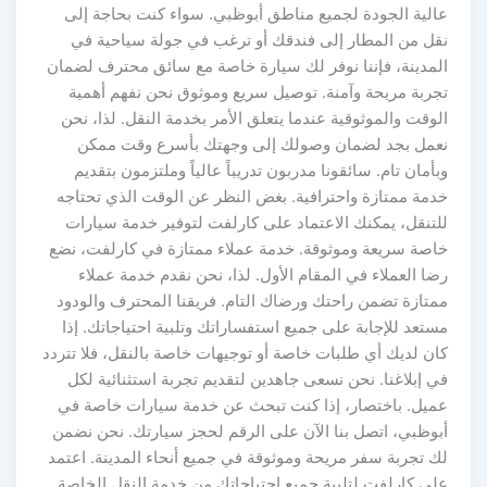
عالية الجودة لجميع مناطق أبوظبي. سواء كنت بحاجة إلى
نقل من المطار إلى فندقك أو ترغب في جولة سياحية في
المدينة، فإننا نوفر لك سيارة خاصة مع سائق محترف لضمان
تجربة مريحة وآمنة. توصيل سريع وموثوق نحن نفهم أهمية
الوقت والموثوقية عندما يتعلق الأمر بخدمة النقل. لذا، نحن
نعمل بجد لضمان وصولك إلى وجهتك بأسرع وقت ممكن
وبأمان تام. سائقونا مدربون تدريباً عالياً وملتزمون بتقديم
خدمة ممتازة واحترافية. بغض النظر عن الوقت الذي تحتاجه
للتنقل، يمكنك الاعتماد على كارلفت لتوفير خدمة سيارات
خاصة سريعة وموثوقة. خدمة عملاء ممتازة في كارلفت، نضع
رضا العملاء في المقام الأول. لذا، نحن نقدم خدمة عملاء
ممتازة تضمن راحتك ورضاك التام. فريقنا المحترف والودود
مستعد للإجابة على جميع استفساراتك وتلبية احتياجاتك. إذا
كان لديك أي طلبات خاصة أو توجيهات خاصة بالنقل، فلا تتردد
في إبلاغنا. نحن نسعى جاهدين لتقديم تجربة استثنائية لكل
عميل. باختصار، إذا كنت تبحث عن خدمة سيارات خاصة في
أبوظبي، اتصل بنا الآن على الرقم لحجز سيارتك. نحن نضمن
لك تجربة سفر مريحة وموثوقة في جميع أنحاء المدينة. اعتمد
على كارلفت لتلبية جميع احتياجاتك من خدمة النقل الخاصة.