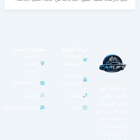
خريطة الموقع
معلومات الاتصال
الصفحة
الامارات
الرئيسية
العربية
المتحدة
سياسة
الخصوصية
0544042121
نقدم لكم الحل
اتصل بنا
واتساب
الأمثل والآمن
للتنقل اليومي في
عنا
info@carlift.click
قلب العاصمة مع
خدمة كارلفت
أبوظبي التي
تضمن لكم