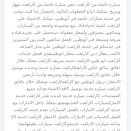
سيارة خاصة من كارلفت حجز سيارة خاصة من كارلفت سهل
ومريح. يمكنك اتباع الخطوات التالية: باختصار، إذا كنت تبحث
عن خدمة سيارات خاصة في أبوظبي، يمكنك الاعتماد على
كارلفت لتلبية احتياجاتك. مع مجموعة واسعة من السيارات
وسائقين محترفين وأسعار معقولة، ستحصل على تجربة قيادة
مريحة وممتعة في أبوظبي. افضل سائقين المدربين المميزين
فى خدمتكم فى خدمة كارلفت ابوظبي علي مدار الساعة
كالفت مطار دبي كارلفت مطار ابوظبينقدم افضل خدمات
كارلفت ابو ظبي كارلفت خدمه سريعه كارلفت يصلك خلال
دقائق سائق خاص كارلفتكارلفت سياره حديثه وجديده توصيل
خلال دقايق كارلفت وسيله سهلة وسريعه ولدينا بأرخص
الاسعار دريول ابوظبي مع كارلفتكارلفت توصلك خلال دقائق
كارلفت سياره حديثه توصيل كافة الاشياء هدايه جميع
المستندات كارلفت سياره حديثه جديده تقدر كارلفت خدمة
الاماراتسيارات كارلفت الحديثهتمتع بتنقلك داخل الامارات مع
خدمه كارلفت الامارات بافضل السيارات نقدم خدمه كارلفت
افضل الخدمات في الامارات بافضل الاسعار كارلفت خدمة 24
ساعه سيارات كارلفت حديثةوكارلفت سيارات نظيفهايضا
كارلفت افضل السائقينكارلفت خدمه سريعه كارلفت ابوظبي