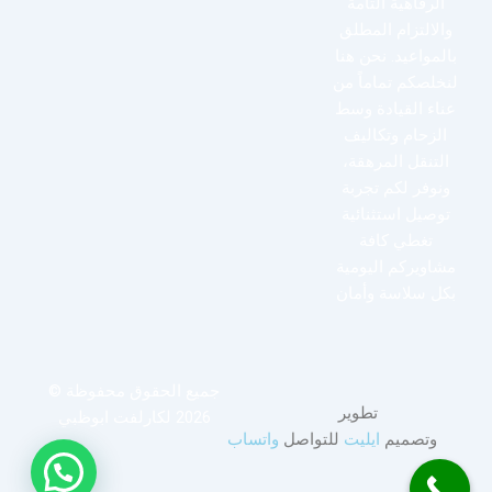
الرفاهية التامة
والالتزام المطلق
بالمواعيد. نحن هنا
لنخلصكم تماماً من
عناء القيادة وسط
الزحام وتكاليف
التنقل المرهقة،
ونوفر لكم تجربة
توصيل استثنائية
تغطي كافة
مشاويركم اليومية
بكل سلاسة وأمان
جميع الحقوق محفوظة ©
تطوير
2026 لكارلفت ابوظبي
وتصميم
ايليت
للتواصل
واتساب