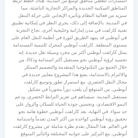
المسارات لتغطي مناطق أوسع من المدينة. هناك خطط لربط
المناطق السكنية الجديدة والمراكز التجارية الناشئة، مما
سيزيد من فعالية النظام وتأثيره الإيجابي على حركة التنقل
في المدينة. بالإضافة إلى ذلك، يجري النظر في إمكانية تطبيق
تقنية كارلفت في مدن إماراتية وخليجية أخرى. نجاح التجربة
في أبوظبي قد يمهد الطريق لثورة في أنظمة النقل العام على
مستوى المنطقة. كارلفت أبوظبي كمحرك للتنمية المستدامة
يمثل كارلفت أبوظبي أكثر من مجرد وسيلة نقل جديدة. إنه
تجسيد لرؤية أبوظبي نحو مستقبل أكثر استدامة وذكاءً. من
خلال الجمع بين التكنولوجيا المتقدمة والتصميم المبتكر
والالتزام بالاستدامة، يضع هذا المشروع معايير جديدة في
مجال النقل الحضري. مع استمرار تطور وتوسع كارلفت
أبوظبي، من المتوقع أن يلعب دوراً محورياً في تشكيل
مستقبل المدينة. سيساهم في تعزيز الترابط الحضري، ودعم
النمو الاقتصادي، وتحسين جودة الحياة للسكان والزوار على
حد سواء. في النهاية، يعد كارلفت أبوظبي خطوة هامة نحو
تحقيق رؤية أبوظبي كواحدة من أكثر المدن تقدماً واستدامة
في العالم. هذا المقال يقدم نظرة شاملة عن مشروع كارلفت
أبوظبي، مع التركيز على جوانبه المختلفة والتأثير المتوقع