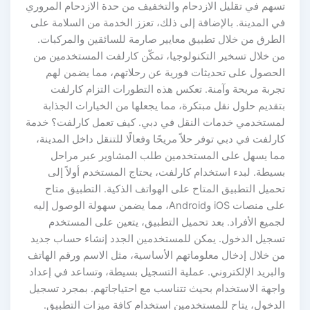
تسهم في تقليل الازدحام والتخفيف من حدة الازدحام المروري
في المدينة. بالإضافة إلى ذلك، تعزز الخدمة من السلامة على
الطرق من خلال تطبيق معايير صارمة للسائقين والمركبات.
من خلال تسخير التكنولوجيا، تمكّن كارلفت المستخدمين من
الحصول على تحديثات فورية عن رحلاتهم، مما يضمن لهم
تجربة مريحة وآمنة. تعكس هذه التطورات التزام كارلفت
بتقديم حلول نقل مبتكرة، مما يجعلها من الخيارات الجذابة
لمستخدمي خدمات النقل في دبي. كيف تعمل كارلفت؟ خدمة
كارلفت في دبي توفر حلاً مريحًا وفعالًا للتنقل داخل المدينة،
مما يسهل على المستخدمين طلب المشاوير عبر مراحل
بسيطة. لبدء استخدام كارلفت، يحتاج المستخدم أولاً إلى
تحميل التطبيق المتاح على الهواتف الذكية. التطبيق متاح
على منصات iOS وAndroid، مما يضمن سهولة الوصول إليه
لجميع الأفراد. بعد تحميل التطبيق، يتعين على المستخدم
تسجيل الدخول. يمكن للمستخدمين الجدد إنشاء حساب جديد
من خلال إدخال معلوماتهم الأساسية، مثل الاسم ورقم الهاتف
والبريد الإلكتروني. عملية التسجيل بسيطة، وتساعد في إعداد
واجهة الاستخدام بحيث تتناسب مع احتياجاتهم. بمجرد تسجيل
الدخول، يتاح للمستخدمين استخدام كافة ميزات التطبيق.