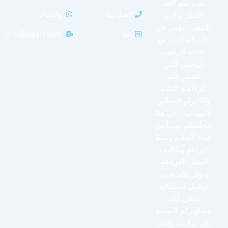
نقدم لكم الحل
اتصل بنا
واتساب
الأمثل والآمن
للتنقل اليومي في
عنا
info@carlift.click
قلب العاصمة مع
خدمة كارلفت
أبوظبي التي
تضمن لكم
الرفاهية التامة
والالتزام المطلق
بالمواعيد. نحن هنا
لنخلصكم تماماً من
عناء القيادة وسط
الزحام وتكاليف
التنقل المرهقة،
ونوفر لكم تجربة
توصيل استثنائية
تغطي كافة
مشاويركم اليومية
بكل سلاسة وأمان