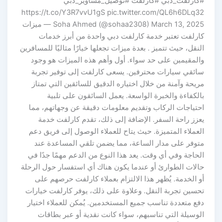
#كارلفت_دبي #كارلفت #توصيل_مشاوير_دبي
https://t.co/Y3R7vvU1gS pic.twitter.com/QL6h6DLq32
— Soha Ahmed (@sohaa2308) March 13, 2025 ميزات
كارلفت تعتبر خدمة كارلفت دبي واحدة من أبرز خدمات
النقل، حيث تتميز . بعدة ميزات تجعلها خيارًا مثاليًا للمسافرين
والمقيمين على حد سواء. أول وأهم هذه الميزات هو وجود
سائقي سيارات محترفين. يسعى كارلفت إلى توفير تجربة
مريحة وآمنة من خلال اختياره الدقيق للسائقين التي تمتاز
بالكفاءة والخبرة الواسعة. يعمل السائقون على تلبية
احتياجات الركاب وتقديم معلومات دقيقة عن وجهاتهم، مما
يعزز راحة السفر. الإضافة إلى ذلك، تقدم كارلفت خدمة
العملاء المتميزة. حيث يتاح للعملاء الوصول إلى فريق دعم
متوفر على مدار الساعة، مما يضمن تلقي المساعدة عند
الحاجة وفي أي وقت. يعد هذا النوع من الدعم مهمًا جدًا في
حالات الطوارئ أو عندما يكون هناك أي استفسار حول الرحلة
أو الخدمة. يُظهر هذا الالتزام بعملاء كارلفت حرصهم على
تحسين تجربة النقل. وعلاوة على ذلك، يوفر كارلفت خيارات
دفع متعددة تناسب جميع المستخدمين. يُمكن للعملاء اختيار
الوسيلة التي تناسبهم، سواء كانت نقدية أو عبر بطاقات