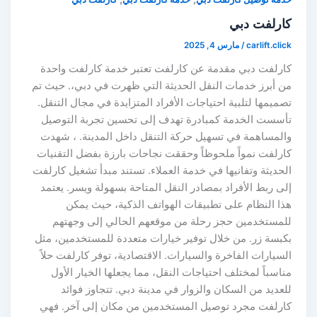
كارلفت دبي
carlift.click
/
مارس 4, 2025
كارلفت دبي مقدمة عن كارلفت تعتبر خدمة كارلفت واحدة
من أبرز خدمات النقل الحديثة التي ظهرت في دبي،. حيث تم
تصميمها لتلبية احتياجات الأفراد المتزايدة في مجال التنقل.
تأسست الخدمة كمبادرة تهدف إلى تحسين تجربة التوصيل
والمساهمة في تسهيل حركة التنقل داخل المدينة. ، شهدت
كارلفت نمواً ملحوظاً وحققت نجاحات بارزة بفضل التقنيات
الحديثة وتفانيها في خدمة العملاء. تستند مبدأ تشغيل كارلفت
إلى ربط الأفراد بمصادر النقل المتاحة بسهولة ويسر. يعتمد
هذا النظام على تطبيقات الهواتف الذكية، حيث يمكن
للمستخدمين حجز رحلة من موقعهم الحالي إلى وجهتهم
بكبسة زر. من خلال توفير خيارات متعددة للمستخدمين، مثل
السيارات الفاخرة والسيارات. الاقتصادية، توفر كارلفت حلاً
مناسباً لمختلف احتياجات النقل، مما يجعلها الخيار الأول
للعديد من السكان والزوار في مدينة دبي. تتجاوز فوائد
كارلفت مجرد توصيل المستخدمين من مكان إلى آخر. فهي