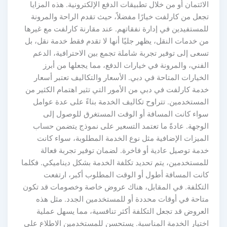
الائتمان أو من خلال تطبيقات الدفع الإلكترونية. هذه المزايا
تجعل من كارلفت خيارًا مفضلاً، حيث تقدم الراحة والمرونة
للمستفيدين في إدارة نفقاتهم. عند مقارنة كارلفت مع غيرها
من خدمات النقل، يظهر جليًا أنها لا تقدم فقط خدمة نقل، بل
تسعى إلى توفير تجربة شاملة تجمع بين الاحترافية، الدعم
الفني، والمرونة في خيارات الدفع، مما يجعلها من أبرز
الخيارات المتاحة في دبي. الأسعار والتكاليف تعتبر أسعار
خدمة كارلفت في دبي من الأمور التي تثير اهتمام الكثير من
المستخدمين. تتراوح تكاليف الخدمة بناءً على عدة عوامل
سواء كانت المسافة أو الوقت المستغرق للوصول إلى
الوجهة. عادةً ما تعتمد التسعير على نموذج يتضمن حساب
الميزات الإضافية مثل نوع الخدمة المطلوبة، سواء كانت
خدمة توصيل عادية أو فاخرة. لضمان توفير تجربة فعالة
للمستخدمين، يتم تحديد تكلفة الخدمة بشكل ديناميكي. فكلما
كانت المسافة أطول أو الوقت المطلوب أكبر، ارتفعت
التكلفة. في المقابل، هناك عروض خاصة وخصومات قد تكون
متاحة في أوقات محددة أو للمستخدمين الجدد. مثل هذه
العروض قد تجعل التكلفة أكثر تنافسية، مما يسهل عملية
اختيار الخدمة المناسبة. يستحسن للمستخدمين الاطلاع على