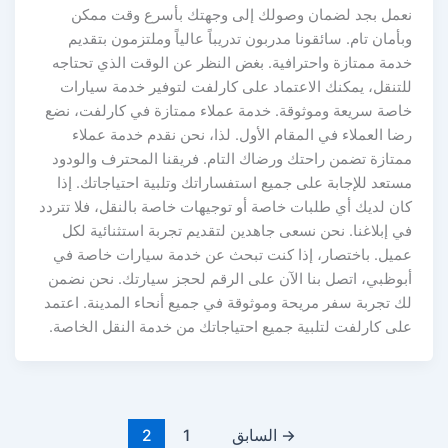
نعمل بجد لضمان وصولك إلى وجهتك بأسرع وقت ممكن
وبأمان تام. سائقونا مدربون تدريباً عالياً وملتزمون بتقديم
خدمة ممتازة واحترافية. بغض النظر عن الوقت الذي تحتاجه
للتنقل، يمكنك الاعتماد على كارلفت لتوفير خدمة سيارات
خاصة سريعة وموثوقة. خدمة عملاء ممتازة في كارلفت، نضع
رضا العملاء في المقام الأول. لذا، نحن نقدم خدمة عملاء
ممتازة تضمن راحتك ورضاك التام. فريقنا المحترف والودود
مستعد للإجابة على جميع استفساراتك وتلبية احتياجاتك. إذا
كان لديك أي طلبات خاصة أو توجيهات خاصة بالنقل، فلا تتردد
في إبلاغنا. نحن نسعى جاهدين لتقديم تجربة استثنائية لكل
عميل. باختصار، إذا كنت تبحث عن خدمة سيارات خاصة في
أبوظبي، اتصل بنا الآن على الرقم لحجز سيارتك. نحن نضمن
لك تجربة سفر مريحة وموثوقة في جميع أنحاء المدينة. اعتمد
على كارلفت لتلبية جميع احتياجاتك من خدمة النقل الخاصة.
→
السابق
1
2