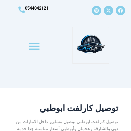
P
X
F
0544042121
i
-
a
n
t
c
t
w
e
e
i
b
r
t
o
e
t
o
s
e
k
t
r
توصيل كارلفت ابوطبي
توصيل كارلفت ابوطبي توصيل مشاوير داخل الامارات من
دبي والشارقة وعجمان وأبوظبي أسعار مناسبة جدا خدمة