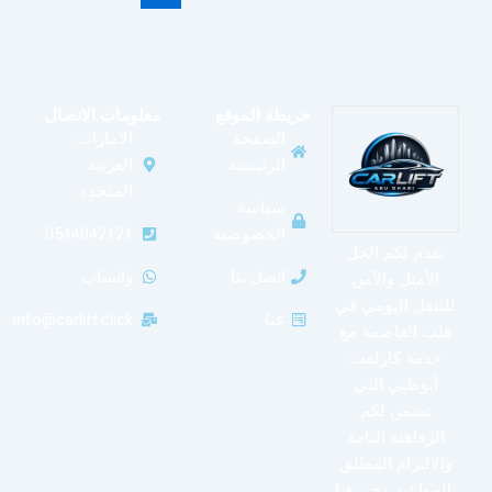
خريطة الموقع
معلومات الاتصال
الصفحة
الامارات
الرئيسية
العربية
المتحدة
سياسة
الخصوصية
0544042121
نقدم لكم الحل
اتصل بنا
واتساب
الأمثل والآمن
للتنقل اليومي في
عنا
info@carlift.click
قلب العاصمة مع
خدمة كارلفت
أبوظبي التي
تضمن لكم
الرفاهية التامة
والالتزام المطلق
بالمواعيد. نحن هنا