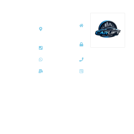
خريطة الموقع
معلومات الاتصال
الصفحة
الامارات
الرئيسية
العربية
المتحدة
سياسة
الخصوصية
0544042121
نقدم لكم الحل
اتصل بنا
واتساب
الأمثل والآمن
للتنقل اليومي في
عنا
info@carlift.click
قلب العاصمة مع
خدمة كارلفت
أبوظبي التي
تضمن لكم
الرفاهية التامة
والالتزام المطلق
بالمواعيد. نحن هنا
لنخلصكم تماماً من
عناء القيادة وسط